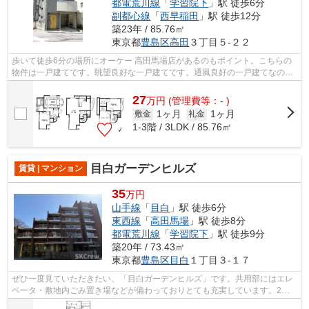
都電荒川線
「
学習院下
」駅 徒歩6分
副都心線
「
西早稲田
」駅 徒歩12分
築23年 / 85.76㎡
東京都
豊島区
高田
３丁目５-２２
歩いて徒歩6分の場所にオーケー 高田馬場店があるのもポイント。こちらの
物件は一戸建てです。眺望良好な一戸建てです。通風良好の一戸建てなので
いつでも新鮮な空気を味わえます。戸...
27
万
円
(管理費等：- )
1ヶ月
1ヶ月
敷金
礼金
1-3階 / 3LDK / 85.76㎡
目白ガーデンヒルズ
賃貸 | マンション
35
万円
山手線
「
目白
」駅 徒歩6分
東西線
「
高田馬場
」駅 徒歩8分
都電荒川線
「
学習院下
」駅 徒歩9分
築20年 / 73.43㎡
東京都
豊島区
目白
１丁目３-１７
ぜひ一度見ていただきたい、「目白ガーデンヒルズ」です。共用部にはエレ
ベータ・敷地内ごみ置き場などが備わっておりとても充実しています。2駅
利用できる場所にあり、行き先に応じて...