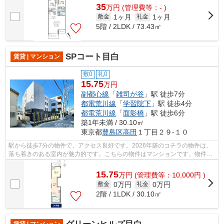
35
万
円
(管理費等：- )
1ヶ月
1ヶ月
敷金
礼金
5階 / 2LDK / 73.43㎡
SPコート目白
賃貸 | マンション
敷0
礼0
15.75
万円
副都心線
「
雑司が谷
」駅 徒歩7分
都電荒川線
「
学習院下
」駅 徒歩4分
都電荒川線
「
面影橋
」駅 徒歩6分
築1年未満 / 30.10㎡
東京都
豊島区
高田
１丁目２９-１０
駅から徒歩7分の物件で、アクセス良好です。2026年築のコチラの物件は、
落ち着きのある室内が魅力的です。こちらの物件はマンションです。物件の
お問い合わせはお気軽にご連絡ください...
15.75
万
円
(管理費等：10,000円 )
0万円
0万円
敷金
礼金
2階 / 1LDK / 30.10㎡