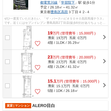
都電荒川線
「
学習院下
」駅 徒歩1分
予定 / 26.18㎡～41.32㎡
東京都
豊島区
高田
３丁目４２-４
ぜひ一度見ていただきたい、「ザ・パークハビオＳＯＨＯ高田馬場テラス」
です。近くにはセブンイレブン 豊島高田2丁目店(徒歩6分)がありちょっとし
た買い物に便利です。共用部には敷地...
19
万
円
(管理費等：15,000円 )
19万円
0万円
敷金
礼金
4階 / 1LDK / 35.29㎡
23
万
円
(管理費等：20,000円 )
23万円
0万円
敷金
礼金
4階 / 2LDK / 41.32㎡
15.1
万
円
(管理費等：15,000円 )
15.1万円
0万円
敷金
礼金
5階 / 1DK / 26.18㎡
ALERO目白
賃貸 | マンション