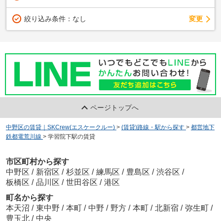
変更
絞り込み条件：
なし
ページトップへ
中野区の賃貸｜SKCrew(エスケークルー)
>
(賃貸)路線・駅から探す
>
都営地下
鉄都電荒川線
>
学習院下駅の賃貸
市区町村から探す
中野区
/
新宿区
/
杉並区
/
練馬区
/
豊島区
/
渋谷区
/
板橋区
/
品川区
/
世田谷区
/
港区
町名から探す
本天沼
/
東中野
/
本町
/
中野
/
野方
/
本町
/
北新宿
/
弥生町
/
豊玉北
/
中央