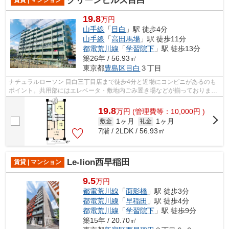
グリーンヒルズ目白
賃貸 | マンション
19.8
万円
山手線
「
目白
」駅 徒歩4分
山手線
「
高田馬場
」駅 徒歩11分
都電荒川線
「
学習院下
」駅 徒歩13分
築26年 / 56.93㎡
東京都
豊島区
目白
３丁目
ナチュラルローソン 目白三丁目店まで徒歩4分と近場にコンビニがあるのも
ポイント。共用部にはエレベータ・敷地内ごみ置き場などが揃っておりま
す。駅から徒歩4分というアクセス良好な...
19.8
万
円
(管理費等：10,000円 )
1ヶ月
1ヶ月
敷金
礼金
7階 / 2LDK / 56.93㎡
Le-lion西早稲田
賃貸 | マンション
9.5
万円
都電荒川線
「
面影橋
」駅 徒歩3分
都電荒川線
「
早稲田
」駅 徒歩4分
都電荒川線
「
学習院下
」駅 徒歩9分
築15年 / 20.70㎡