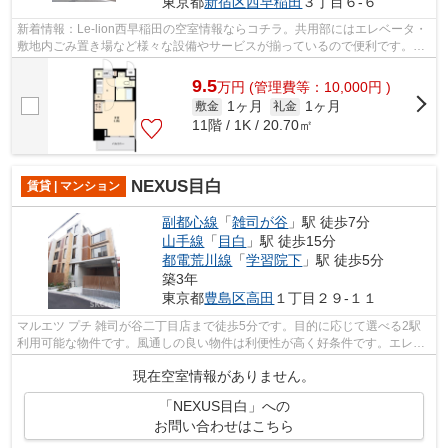
東京都
新宿区
西早稲田
３丁目６-６
新着情報：Le-lion西早稲田の空室情報ならコチラ。共用部にはエレベータ・
敷地内ごみ置き場など様々な設備やサービスが揃っているので便利です。物
件の周辺に駅が2つあり、よく電車を...
9.5
万
円
(管理費等：10,000円 )
1ヶ月
1ヶ月
敷金
礼金
11階 / 1K / 20.70㎡
NEXUS目白
賃貸 | マンション
副都心線
「
雑司が谷
」駅 徒歩7分
山手線
「
目白
」駅 徒歩15分
都電荒川線
「
学習院下
」駅 徒歩5分
築3年
東京都
豊島区
高田
１丁目２９-１１
マルエツ プチ 雑司が谷二丁目店まで徒歩5分です。目的に応じて選べる2駅
利用可能な物件です。風通しの良い物件は利便性が高く好条件です。エレベ
ーター付き物件です。副都心線雑司が...
現在空室情報がありません。
「NEXUS目白」への
お問い合わせはこちら