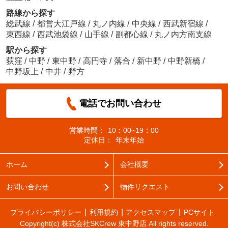
路線から探す
総武線
/
都営大江戸線
/
丸ノ内線
/
中央線
/
西武新宿線
/
東西線
/
西武池袋線
/
山手線
/
副都心線
/
丸ノ内方南支線
駅から探す
荻窪
/
中野
/
東中野
/
高円寺
/
落合
/
新中野
/
中野新橋
/
中野坂上
/
中井
/
野方
電話でお問い合わせ
営業時間：
10：00~19：00
定休日：
年末年始
ホーム
会社概要
お問い合わせ
物件リクエスト
プライバシーポリシー
利用規約
アクセスマップ
PCサイト
Copyright(c) 株式会社SKCrew 東中野店 All rights reserved.