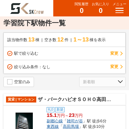
閲覧履歴
お気に入り
メニュー
0
0
学習院下駅物件一覧
13
12
1～13
該当物件数
棟
空き数
件
棟を表示
駅で絞り込む
変更
変更
絞り込み条件：
なし
空室のみ
ザ・パークハビオＳＯＨＯ高田馬場テラス
賃貸 | マンション
礼0
新築
15.1
23
万円～
万円
副都心線
「
雑司が谷
」駅 徒歩6分
東西線
「
高田馬場
」駅 徒歩10分