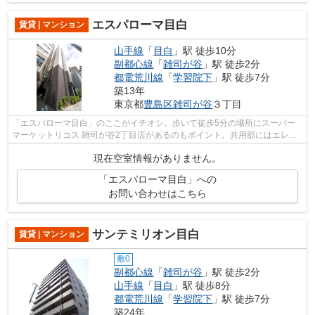
エスパローマ目白
賃貸 | マンション
山手線
「
目白
」駅 徒歩10分
副都心線
「
雑司が谷
」駅 徒歩2分
都電荒川線
「
学習院下
」駅 徒歩7分
築13年
東京都
豊島区
雑司が谷
３丁目
「エスパローマ目白」のここがイチオシ。歩いて徒歩5分の場所にスーパー
マーケットリコス 雑司が谷2丁目店があるのもポイント。共用部にはエレベ
ータ・敷地内ごみ置き場など様々な設備...
現在空室情報がありません。
「エスパローマ目白」への
お問い合わせはこちら
サンテミリオン目白
賃貸 | マンション
敷0
副都心線
「
雑司が谷
」駅 徒歩2分
山手線
「
目白
」駅 徒歩8分
都電荒川線
「
学習院下
」駅 徒歩7分
築24年