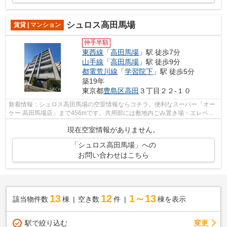
シュロス高田馬場
賃貸 | マンション
仲手半額
東西線
「
高田馬場
」駅 徒歩7分
山手線
「
高田馬場
」駅 徒歩9分
都電荒川線
「
学習院下
」駅 徒歩5分
築19年
東京都
豊島区
高田
３丁目２２-１０
新着情報：シュロス高田馬場の空室情報ならコチラ。便利なスーパー「オー
ケー 高田馬場店」まで456mです。共用部には敷地内ごみ置き場・エレベー
タなど様々な設備やサービスが揃ってい...
現在空室情報がありません。
「シュロス高田馬場」への
お問い合わせはこちら
13
12
1～13
該当物件数
棟
空き数
件
棟を表示
駅で絞り込む
変更