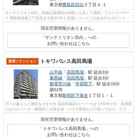
東京都
豊島区
目白
２丁目４-１
サンテミリオン目白：副都心線雑司が谷駅にも近くて便利。ファミリーマー
ト 豊島南池袋三丁目店まで徒歩7分と近場にコンビニがあるのもポイント。
共用部にはエレベータ・敷地内ごみ置...
現在空室情報がありません。
「サンテミリオン目白」への
お問い合わせはこちら
トキワパレス高田馬場
賃貸 | マンション
山手線
「
高田馬場
」駅 徒歩3分
東西線
「
高田馬場
」駅 徒歩3分
都電荒川線
「
学習院下
」駅 徒歩18分
築52年
東京都
新宿区
下落合
１丁目１－１
日々の暮らしに便利なオオゼキ 高田馬場店(スーパー)まで437mです。共用部
にはエレベータ・敷地内ごみ置き場・バイク置場などが揃っており、とても
充実しています。新しい日々を送るに...
現在空室情報がありません。
「トキワパレス高田馬場」への
お問い合わせはこちら