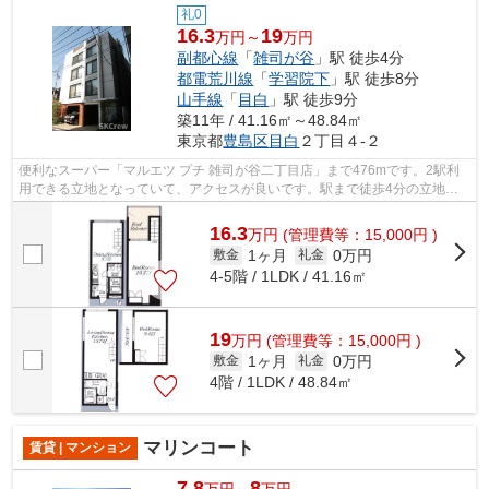
礼0
16.3
19
万円～
万円
副都心線
「
雑司が谷
」駅 徒歩4分
都電荒川線
「
学習院下
」駅 徒歩8分
山手線
「
目白
」駅 徒歩9分
築11年 / 41.16㎡～48.84㎡
東京都
豊島区
目白
２丁目４-２
便利なスーパー「マルエツ プチ 雑司が谷二丁目店」まで476mです。2駅利
用できる立地となっていて、アクセスが良いです。駅まで徒歩4分の立地が
魅力的な、利便性の高い物件です。敷地...
16.3
万
円
(管理費等：15,000円 )
1ヶ月
0万円
敷金
礼金
4-5階 / 1LDK / 41.16㎡
19
万
円
(管理費等：15,000円 )
1ヶ月
0万円
敷金
礼金
4階 / 1LDK / 48.84㎡
マリンコート
賃貸 | マンション
7.8
8
万円～
万円