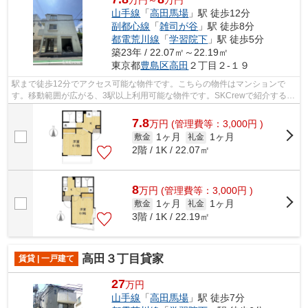
山手線
「
高田馬場
」駅 徒歩12分
副都心線
「
雑司が谷
」駅 徒歩8分
都電荒川線
「
学習院下
」駅 徒歩5分
築23年 / 22.07㎡～22.19㎡
東京都
豊島区
高田
２丁目２-１９
駅まで徒歩12分でアクセス可能な物件です。こちらの物件はマンションで
す。移動範囲が広がる、3駅以上利用可能な物件です。SKCrewで紹介する、
豊島区エリアの物件が満載。当社へのお問...
7.8
万
円
(管理費等：3,000円 )
1ヶ月
1ヶ月
敷金
礼金
2階 / 1K / 22.07㎡
8
万
円
(管理費等：3,000円 )
1ヶ月
1ヶ月
敷金
礼金
3階 / 1K / 22.19㎡
高田３丁目貸家
賃貸 | 一戸建て
27
万円
山手線
「
高田馬場
」駅 徒歩7分