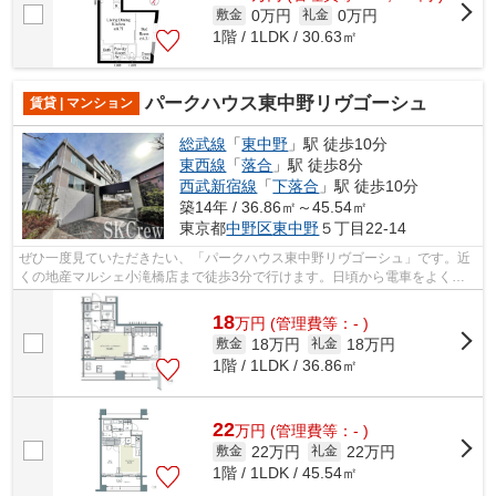
0万円
0万円
敷金
礼金
1階 / 1LDK / 30.63㎡
パークハウス東中野リヴゴーシュ
賃貸 | マンション
総武線
「
東中野
」駅 徒歩10分
東西線
「
落合
」駅 徒歩8分
西武新宿線
「
下落合
」駅 徒歩10分
築14年 / 36.86㎡～45.54㎡
東京都
中野区
東中野
５丁目22-14
ぜひ一度見ていただきたい、「パークハウス東中野リヴゴーシュ」です。近
くの地産マルシェ小滝橋店まで徒歩3分で行けます。日頃から電車をよく利
用するなら2駅利用可能な物件はいかが...
18
万
円
(管理費等：- )
18万円
18万円
敷金
礼金
1階 / 1LDK / 36.86㎡
22
万
円
(管理費等：- )
22万円
22万円
敷金
礼金
1階 / 1LDK / 45.54㎡