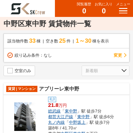
閲覧履歴
お気に入り
メニュー
0
0
中野区東中野 賃貸物件一覧
33
25
1～30
該当物件数
棟
空き数
件
棟を表示
変更
絞り込み条件：
なし
空室のみ
アプリーレ東中野
賃貸 | マンション
礼0
21.8
万円
総武線
「
東中野
」駅 徒歩7分
都営大江戸線
「
東中野
」駅 徒歩6分
丸ノ内線
「
中野坂上
」駅 徒歩7分
築8年 / 41.70㎡