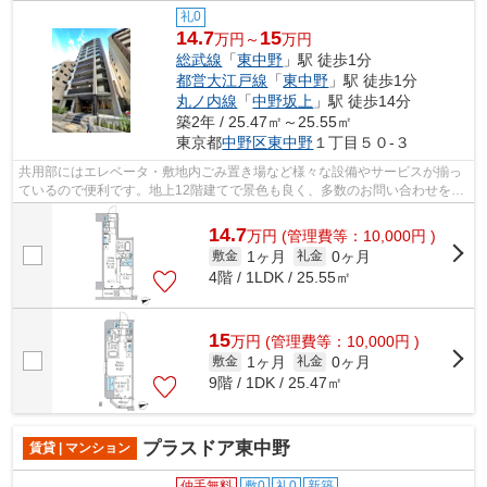
礼0
14.7
15
万円～
万円
総武線
「
東中野
」駅 徒歩1分
都営大江戸線
「
東中野
」駅 徒歩1分
丸ノ内線
「
中野坂上
」駅 徒歩14分
築2年 / 25.47㎡～25.55㎡
東京都
中野区
東中野
１丁目５０-３
共用部にはエレベータ・敷地内ごみ置き場など様々な設備やサービスが揃っ
ているので便利です。地上12階建てで景色も良く、多数のお問い合わせをい
ただいております。駅まで1分と、駅近...
14.7
万
円
(管理費等：10,000円 )
1ヶ月
0ヶ月
敷金
礼金
4階 / 1LDK / 25.55㎡
15
万
円
(管理費等：10,000円 )
1ヶ月
0ヶ月
敷金
礼金
9階 / 1DK / 25.47㎡
プラスドア東中野
賃貸 | マンション
仲手無料
敷0
礼0
新築