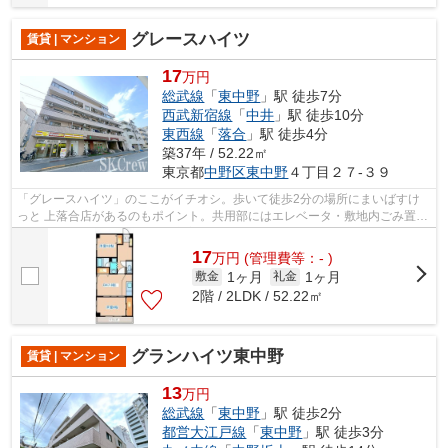
グレースハイツ
賃貸 | マンション
17
万円
総武線
「
東中野
」駅 徒歩7分
西武新宿線
「
中井
」駅 徒歩10分
東西線
「
落合
」駅 徒歩4分
築37年 / 52.22㎡
東京都
中野区
東中野
４丁目２７-３９
「グレースハイツ」のここがイチオシ。歩いて徒歩2分の場所にまいばすけ
っと 上落合店があるのもポイント。共用部にはエレベータ・敷地内ごみ置き
場などが揃っており、とても充実して...
17
万
円
(管理費等：- )
1ヶ月
1ヶ月
敷金
礼金
2階 / 2LDK / 52.22㎡
グランハイツ東中野
賃貸 | マンション
13
万円
総武線
「
東中野
」駅 徒歩2分
都営大江戸線
「
東中野
」駅 徒歩3分