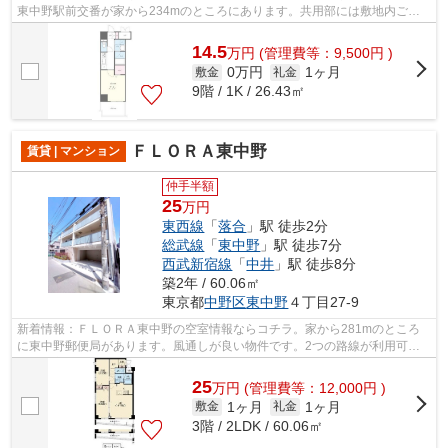
東中野駅前交番が家から234mのところにあります。共用部には敷地内ごみ
置き場・エレベータなどが揃っておりま...
14.5
万
円
(管理費等：9,500円 )
0万円
1ヶ月
敷金
礼金
9階 / 1K / 26.43㎡
ＦＬＯＲＡ東中野
賃貸 | マンション
仲手半額
25
万円
東西線
「
落合
」駅 徒歩2分
総武線
「
東中野
」駅 徒歩7分
西武新宿線
「
中井
」駅 徒歩8分
築2年 / 60.06㎡
東京都
中野区
東中野
４丁目27-9
新着情報：ＦＬＯＲＡ東中野の空室情報ならコチラ。家から281mのところ
に東中野郵便局があります。風通しが良い物件です。2つの路線が利用可能
で、片方の路線にトラブルがあっても別ル...
25
万
円
(管理費等：12,000円 )
1ヶ月
1ヶ月
敷金
礼金
3階 / 2LDK / 60.06㎡