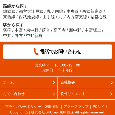
路線から探す
総武線
/
都営大江戸線
/
丸ノ内線
/
中央線
/
西武新宿線
/
東西線
/
西武池袋線
/
山手線
/
丸ノ内方南支線
/
副都心線
駅から探す
荻窪
/
中野
/
東中野
/
落合
/
高円寺
/
新中野
/
中野坂上
/
中井
/
野方
/
中野新橋
電話でお問い合わせ
営業時間：
10：00~19：00
定休日：
年末年始
ホーム
会社概要
お問い合わせ
物件リクエスト
プライバシーポリシー
利用規約
アクセスマップ
PCサイト
Copyright(c) 株式会社SKCrew 東中野店 All rights reserved.