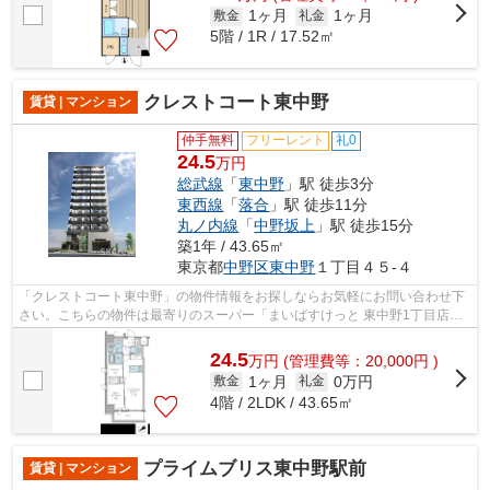
1ヶ月
1ヶ月
敷金
礼金
5階 / 1R / 17.52㎡
クレストコート東中野
賃貸 | マンション
仲手無料
フリーレント
礼0
24.5
万円
総武線
「
東中野
」駅 徒歩3分
東西線
「
落合
」駅 徒歩11分
丸ノ内線
「
中野坂上
」駅 徒歩15分
築1年 / 43.65㎡
東京都
中野区
東中野
１丁目４５-４
「クレストコート東中野」の物件情報をお探しならお気軽にお問い合わせ下
さい。こちらの物件は最寄りのスーパー「まいばすけっと 東中野1丁目店」
が250m以内にあります。共用部にはエ...
24.5
万
円
(管理費等：20,000円 )
1ヶ月
0万円
敷金
礼金
4階 / 2LDK / 43.65㎡
プライムブリス東中野駅前
賃貸 | マンション