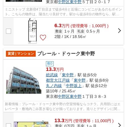
東京都
中野区
東中野
５丁目２０-１７
ミニストップ 北新宿4丁目店まで徒歩4分と近場にコンビニがあるのもポイン
ト。こちらの物件は、陽当たり良好です。駅から徒歩8分の物件なら、駅前
のお買い物も便利です。最上階の物件...
6.3
万
円
(管理費等：1,000円 )
1ヶ月
0.5ヶ月
敷金
礼金
2階 / 1K / 18.56㎡
プレール・ドゥーク東中野
賃貸 | マンション
敷0
13.3
万円
総武線
「
東中野
」駅 徒歩5分
都営大江戸線
「
東中野
」駅 徒歩8分
丸ノ内線
「
中野坂上
」駅 徒歩12分
築10年 / 25.45㎡
東京都
中野区
東中野
１丁目３８-３
新着情報：プレール・ドゥーク東中野の空室情報ならコチラ。共用部にはエ
レベータ・敷地内ごみ置き場などが揃っております。造りとデザインに関し
て、自信をもって情報を提供できるマ...
13.3
万
円
(管理費等：11,000円 )
0万円
1ヶ月
敷金
礼金