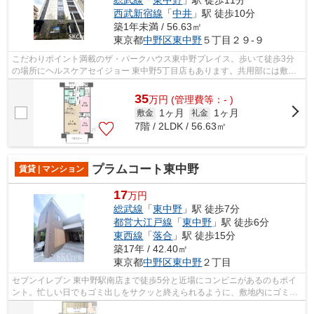
西武新宿線
「
中井
」駅 徒歩10分
築1年未満 / 56.63㎡
東京都
中野区
東中野
５丁目２９-９
こだわりポイント満載のザ・パークハウス東中野プレイス。歩いて徒歩3分
の場所にヘルスケアセイジョー 東中野5丁目店もあります。共用部には敷地
内ごみ置き場・エレベータなどが揃って...
35
万
円
(管理費等：- )
1ヶ月
1ヶ月
敷金
礼金
7階 / 2LDK / 56.63㎡
プラムコート東中野
賃貸 | マンション
17
万円
総武線
「
東中野
」駅 徒歩7分
都営大江戸線
「
東中野
」駅 徒歩6分
東西線
「
落合
」駅 徒歩15分
築17年 / 42.40㎡
東京都
中野区
東中野
２丁目
セブンイレブン 東中野駅南店まで徒歩5分と近場にコンビニがあるのもポイ
ント。忙しい日でもゴミ出しをサクッと終えられるように、敷地内にゴミ置
き場をつけております。こちらは初期...