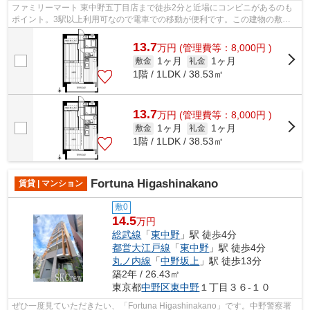
ファミリーマート 東中野五丁目店まで徒歩2分と近場にコンビニがあるのも
ポイント。3駅以上利用可なので電車での移動が便利です。この建物の敷地
内にごみ置き場があります。陽当たりが...
13.7
万
円
(管理費等：8,000円 )
1ヶ月
1ヶ月
敷金
礼金
1階 / 1LDK / 38.53㎡
13.7
万
円
(管理費等：8,000円 )
1ヶ月
1ヶ月
敷金
礼金
1階 / 1LDK / 38.53㎡
Fortuna Higashinakano
賃貸 | マンション
敷0
14.5
万円
総武線
「
東中野
」駅 徒歩4分
都営大江戸線
「
東中野
」駅 徒歩4分
丸ノ内線
「
中野坂上
」駅 徒歩13分
築2年 / 26.43㎡
東京都
中野区
東中野
１丁目３６-１０
ぜひ一度見ていただきたい、「Fortuna Higashinakano」です。中野警察署