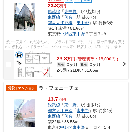
23.8
万円
総武線
「
東中野
」駅 徒歩3分
東西線
「
落合
」駅 徒歩7分
都営大江戸線
「
東中野
」駅 徒歩3分
築1年未満 / 51.66㎡
東京都
中野区
東中野
５丁目７-８
ぜひ一度見ていただきたい、「プラスドア東中野」です。薬や日用品を買う
のに便利なミネドラッグ ユニゾンモール東中野店まで、137mです。最上階
のマンションです。ありきたりの物件に...
23.8
万
円
(管理費等：18,000円 )
0ヶ月
0ヶ月
敷金
礼金
2-3階 / 2LDK / 51.66㎡
ラ・フェニーチェ
賃貸 | マンション
13.7
万円
総武線
「
東中野
」駅 徒歩1分
都営大江戸線
「
東中野
」駅 徒歩1分
東西線
「
落合
」駅 徒歩8分
築22年 / 38.53㎡
東京都
中野区
東中野
５丁目４-１４