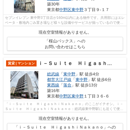
築30年
東京都
中野区
東中野
３丁目９-１７
セブンイレブン 東中野3丁目店が160m以内にある物件です。共用部にはエレ
ベータ・敷地内ごみ置き場など様々な設備やサービスが揃っているので便利
です。ご利用可能な駅が2つあり、行き...
現在空室情報がありません。
「桜山パックス」への
お問い合わせはこちら
ｉ－Ｓｕｉｔｅ ＨｉｇａｓｈｉＮａｋａｎｏ
賃貸 | マンション
総武線
「
東中野
」駅 徒歩4分
都営大江戸線
「
東中野
」駅 徒歩6分
東西線
「
落合
」駅 徒歩13分
築16年
東京都
中野区
東中野
１丁目３６-６
「ｉ－Ｓｕｉｔｅ ＨｉｇａｓｈｉＮａｋａｎｏ」のここがイチオシ。ｉ－
Ｓｕｉｔｅ ＨｉｇａｓｈｉＮａｋａｎｏ：総武線東中野駅にも近くて便
利。共用部には敷地内ごみ置き場・エレ...
現在空室情報がありません。
「ｉ－Ｓｕｉｔｅ ＨｉｇａｓｈｉＮａｋａｎｏ」への