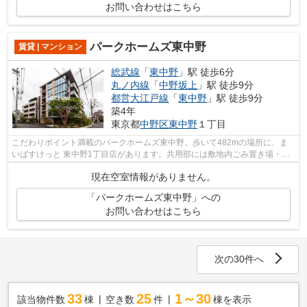
お問い合わせはこちら
パークホームズ東中野
賃貸 | マンション
総武線
「
東中野
」駅 徒歩6分
丸ノ内線
「
中野坂上
」駅 徒歩9分
都営大江戸線
「
東中野
」駅 徒歩9分
築4年
東京都
中野区
東中野
１丁目
こだわりポイント満載のパークホームズ東中野。歩いて482mの場所に、ま
いばすけっと 東中野1丁目店があります。共用部には敷地内ごみ置き場・エ
レベータなどが備わっておりとても充実...
現在空室情報がありません。
「パークホームズ東中野」への
お問い合わせはこちら
次の30件へ
33
25
1～30
該当物件数
棟
空き数
件
棟を表示