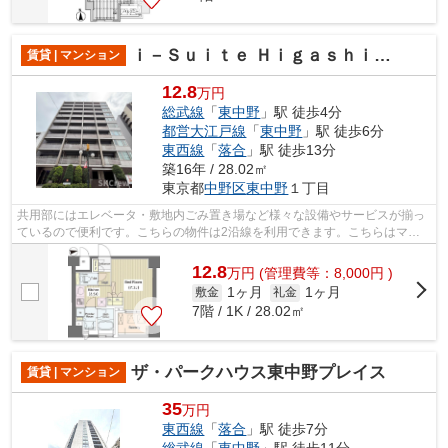
ｉ－Ｓｕｉｔｅ ＨｉｇａｓｈｉＮａｋａｎｏ
賃貸 | マンション
12.8
万円
総武線
「
東中野
」駅 徒歩4分
都営大江戸線
「
東中野
」駅 徒歩6分
東西線
「
落合
」駅 徒歩13分
築16年 / 28.02㎡
東京都
中野区
東中野
１丁目
共用部にはエレベータ・敷地内ごみ置き場など様々な設備やサービスが揃っ
ているので便利です。こちらの物件は2沿線を利用できます。こちらはマン
ションタイプになります。地上10階建て...
12.8
万
円
(管理費等：8,000円 )
1ヶ月
1ヶ月
敷金
礼金
7階 / 1K / 28.02㎡
ザ・パークハウス東中野プレイス
賃貸 | マンション
35
万円
東西線
「
落合
」駅 徒歩7分
総武線
「
東中野
」駅 徒歩11分