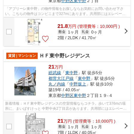
東京都
中野区
東中野
２丁目
「アプリーレ東中野」の物件情報をお探しならお気軽にお問い合わせ下さ
い。こちらの物件はコンビニまで327mにあります。共用部にはエレベー
タ・敷地内ごみ置き場など様々な設備やサー...
21.8
万
円
(管理費等：10,000円 )
1ヶ月
0ヶ月
敷金
礼金
2階 / 2LDK / 41.70㎡
ＨＦ東中野レジデンス
賃貸 | マンション
21
万円
総武線
「
東中野
」駅 徒歩5分
都営大江戸線
「
東中野
」駅 徒歩5分
丸ノ内線
「
中野坂上
」駅 徒歩10分
築19年 / 40.05㎡
東京都
中野区
東中野
２丁目１９-４
新着情報：ＨＦ東中野レジデンスの空室情報ならコチラ。歩いて376mの場
所に、まいばすけっと 中野中央2丁目店があります。共用部にはエレベー
タ・敷地内ごみ置き場などが揃っておりま...
21
万
円
(管理費等：10,000円 )
1ヶ月
1ヶ月
敷金
礼金
7階 / 1LDK / 40.05㎡