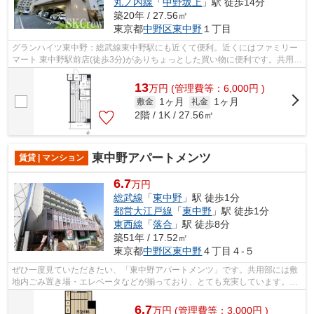
丸ノ内線
「
中野坂上
」駅 徒歩14分
築20年 / 27.56㎡
東京都
中野区
東中野
１丁目
グランハイツ東中野：総武線東中野駅にも近くて便利。近くにはファミリー
マート 東中野駅前店(徒歩3分)がありちょっとした買い物に便利です。共用部
にはエレベータ・敷地内ごみ置き場...
13
万
円
(管理費等：6,000円 )
1ヶ月
1ヶ月
敷金
礼金
2階 / 1K / 27.56㎡
東中野アパートメンツ
賃貸 | マンション
6.7
万円
総武線
「
東中野
」駅 徒歩1分
都営大江戸線
「
東中野
」駅 徒歩1分
東西線
「
落合
」駅 徒歩8分
築51年 / 17.52㎡
東京都
中野区
東中野
４丁目４-５
ぜひ一度見ていただきたい、「東中野アパートメンツ」です。共用部には敷
地内ごみ置き場・エレベータなどが揃っており、とても充実しています。こ
ちらはマンションタイプになります。...
6.7
万
円
(管理費等：3,000円 )