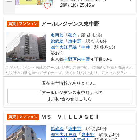
2階 / 1K / 25.45㎡
アールレジデンス東中野
賃貸 | マンション
東西線
「
落合
」駅 徒歩1分
総武線
「
東中野
」駅 徒歩5分
都営大江戸線
「
中井
」駅 徒歩6分
築17年
東京都
中野区
東中野
４丁目30-6
こだわりポイント満載のアールレジデンス東中野。特徴的な外観と洗練され
た設計の内装を持つデザイナーズ。近くに3駅以上あり、アクセスが良いマ
ンションです。こちらはマンションタイ...
現在空室情報がありません。
「アールレジデンス東中野」への
お問い合わせはこちら
ＭＳ ＶＩＬＬＡＧＥⅡ
賃貸 | マンション
総武線
「
東中野
」駅 徒歩5分
都営大江戸線
「
東中野
」駅 徒歩5分