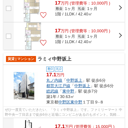
17
万
円
(管理費等：10,000円 )
1ヶ月
1ヶ月
敷金
礼金
1階 / 1LDK / 42.40㎡
17
万
円
(管理費等：10,000円 )
1ヶ月
1ヶ月
敷金
礼金
1階 / 1LDK / 42.40㎡
ラミィ中野坂上
賃貸 | マンション
敷0
礼0
17.1
万円
丸ノ内線
「
中野坂上
」駅 徒歩6分
都営大江戸線
「
中野坂上
」駅 徒歩6分
総武線
「
東中野
」駅 徒歩7分
築1年 / 30.63㎡
東京都
中野区
東中野
１丁目９-８
ぜひ一度見ていただきたい、「ラミィ中野坂上」です。ファミリーマート 中
野中央一丁目店まで徒歩6分と近場にコンビニがあるのもポイント。気軽に
ごみを捨てることができて便利な敷地...
17.1
万
円
(管理費等：15,000円 )