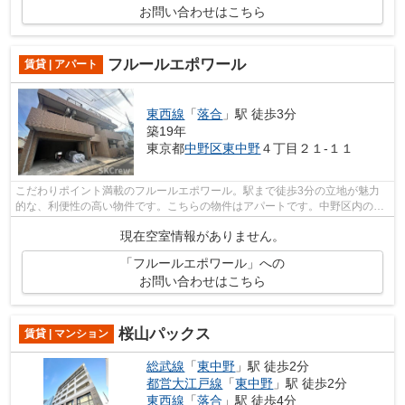
お問い合わせはこちら
フルールエポワール
賃貸 | アパート
東西線
「
落合
」駅 徒歩3分
築19年
東京都
中野区
東中野
４丁目２１-１１
こだわりポイント満載のフルールエポワール。駅まで徒歩3分の立地が魅力
的な、利便性の高い物件です。こちらの物件はアパートです。中野区内の賃
貸物件をお探しなら、SKCrewにお任せし...
現在空室情報がありません。
「フルールエポワール」への
お問い合わせはこちら
桜山パックス
賃貸 | マンション
総武線
「
東中野
」駅 徒歩2分
都営大江戸線
「
東中野
」駅 徒歩2分
東西線
「
落合
」駅 徒歩4分