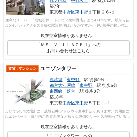
丸ノ内線
「
中野坂上
」駅 徒歩12分
築7年
東京都
中野区
東中野
１丁目２６-１
便利なスーパー「成城石井 アトレヴィ東中野店」まで471mです。駅から徒
歩5分というアクセス良好な駅近物件はいかがですか。使い勝手の良い敷地
内ごみ置き場付。こちらはマンションタ...
現在空室情報がありません。
「ＭＳ ＶＩＬＬＡＧＥⅡ」への
お問い合わせはこちら
ユニゾンタワー
賃貸 | マンション
総武線
「
東中野
」駅 徒歩1分
都営大江戸線
「
東中野
」駅 徒歩5分
東西線
「
落合
」駅 徒歩8分
築18年
東京都
中野区
東中野
５丁目１-１
歩いて346mの場所に、成城石井 アトレヴィ東中野店があります。共用部に
はエレベータ・敷地内ごみ置き場など様々な設備やサービスが揃っているの
で便利です。高い利便性のタワー型マン...
現在空室情報がありません。
「ユニゾンタワー」への