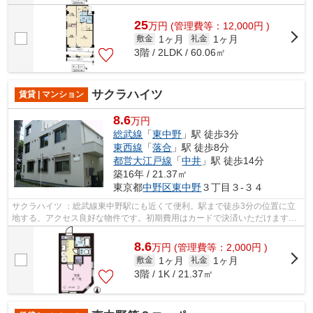
25
万
円
(管理費等：12,000円 )
1ヶ月
1ヶ月
敷金
礼金
3階 / 2LDK / 60.06㎡
サクラハイツ
賃貸 | マンション
8.6
万円
総武線
「
東中野
」駅 徒歩3分
東西線
「
落合
」駅 徒歩8分
都営大江戸線
「
中井
」駅 徒歩14分
築16年 / 21.37㎡
東京都
中野区
東中野
３丁目３-３４
サクラハイツ ：総武線東中野駅にも近くて便利。駅まで徒歩3分の位置に立
地する、アクセス良好な物件です。初期費用はカードで決済いただけます。
最上階の物件です。ココ総武線東中野...
8.6
万
円
(管理費等：2,000円 )
1ヶ月
1ヶ月
敷金
礼金
3階 / 1K / 21.37㎡