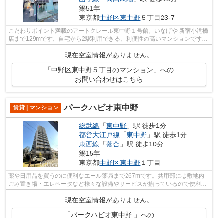
築51年
東京都
中野区
東中野
５丁目23-7
こだわりポイント満載のアートクレール東中野１号館。いなげや 新宿小滝橋
店まで129mです。自宅から2駅利用できる、利便性の高いマンションです。
陽当りの良い明るい環境が魅力の一押...
現在空室情報がありません。
「中野区東中野５丁目のマンション」への
お問い合わせはこちら
パークハビオ東中野
賃貸 | マンション
総武線
「
東中野
」駅 徒歩1分
都営大江戸線
「
東中野
」駅 徒歩1分
東西線
「
落合
」駅 徒歩10分
築15年
東京都
中野区
東中野
１丁目
薬や日用品を買うのに便利なエール薬局まで267mです。共用部には敷地内
ごみ置き場・エレベータなど様々な設備やサービスが揃っているので便利で
す。2沿線利用可能な、利便性の高い立地...
現在空室情報がありません。
「パークハビオ東中野 」への