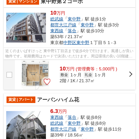
東中野第２コーポ
賃貸 | マンション
10
万円
総武線
「
東中野
」駅 徒歩1分
都営大江戸線
「
東中野
」駅 徒歩3分
東西線
「
落合
」駅 徒歩10分
築53年 / 21.37㎡
東京都
中野区
東中野
１丁目５１-３
近くのまいばすけっと 東中野1丁目店まで徒歩4分で行けます。風通しが良い
物件です。初期費用はカードで決済いただけます。周辺環境の良い10階建て
の建物です。中野区エリアと総武線東...
10
万
円
(管理費等：5,000円 )
1ヶ月
1ヶ月
敷金
礼金
2階 / 1K / 21.37㎡
アーバンハイム花
賃貸 | アパート
6.3
万円
東西線
「
落合
」駅 徒歩8分
総武線
「
東中野
」駅 徒歩8分
都営大江戸線
「
東中野
」駅 徒歩11分
築39年 / 18.56㎡