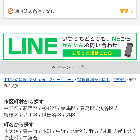
変更
絞り込み条件：
なし
ページトップへ
中野区の賃貸｜SKCrew(エスケークルー)
>
(賃貸)地域から探す
>
中野区
>
東中
野の賃貸
市区町村から探す
中野区
/
新宿区
/
杉並区
/
練馬区
/
豊島区
/
渋谷区
/
板橋区
/
品川区
/
世田谷区
/
港区
町名から探す
本天沼
/
東中野
/
本町
/
中野
/
北新宿
/
野方
/
本町
/
豊玉北
/
弥生町
/
中落合