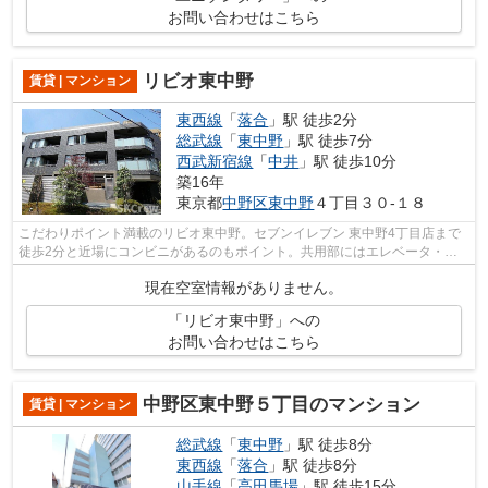
お問い合わせはこちら
リビオ東中野
賃貸 | マンション
東西線
「
落合
」駅 徒歩2分
総武線
「
東中野
」駅 徒歩7分
西武新宿線
「
中井
」駅 徒歩10分
築16年
東京都
中野区
東中野
４丁目３０-１８
こだわりポイント満載のリビオ東中野。セブンイレブン 東中野4丁目店まで
徒歩2分と近場にコンビニがあるのもポイント。共用部にはエレベータ・敷
地内ごみ置き場などが揃っており、とて...
現在空室情報がありません。
「リビオ東中野」への
お問い合わせはこちら
中野区東中野５丁目のマンション
賃貸 | マンション
総武線
「
東中野
」駅 徒歩8分
東西線
「
落合
」駅 徒歩8分
山手線
「
高田馬場
」駅 徒歩15分