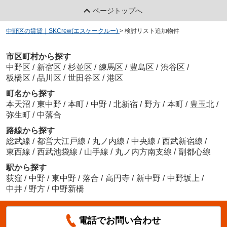
ページトップへ
中野区の賃貸｜SKCrew(エスケークルー)
>
検討リスト追加物件
市区町村から探す
中野区
/
新宿区
/
杉並区
/
練馬区
/
豊島区
/
渋谷区
/
板橋区
/
品川区
/
世田谷区
/
港区
町名から探す
本天沼
/
東中野
/
本町
/
中野
/
北新宿
/
野方
/
本町
/
豊玉北
/
弥生町
/
中落合
路線から探す
総武線
/
都営大江戸線
/
丸ノ内線
/
中央線
/
西武新宿線
/
東西線
/
西武池袋線
/
山手線
/
丸ノ内方南支線
/
副都心線
駅から探す
荻窪
/
中野
/
東中野
/
落合
/
高円寺
/
新中野
/
中野坂上
/
中井
/
野方
/
中野新橋
電話でお問い合わせ