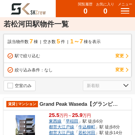
閲覧履歴
お気に入り
メニュー
0
0
若松河田駅物件一覧
7
5
1～7
該当物件数
棟
空き数
件
棟を表示
駅で絞り込む
変更
変更
絞り込み条件：
なし
空室のみ
Grand Peak Waseda【グランピークワセダ】
賃貸 | マンション
25.5
25.9
万円～
万円
東西線
「
早稲田
」駅 徒歩6分
都営大江戸線
「
牛込柳町
」駅 徒歩8分
都営大江戸線
「
若松河田
」駅 徒歩14分