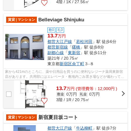
4階 / 1K / 27.56㎡
Belleviage Shinjuku
賃貸 | マンション
敷0
礼0
13.7
万円
都営大江戸線
「
若松河田
」駅 徒歩6分
都営新宿線
「
曙橋
」駅 徒歩8分
副都心線
「
東新宿
」駅 徒歩11分
築21年 / 20.75㎡
東京都
新宿区
余丁町
３-８
家から421mのところに、薬や日用品を買うのに便利なレジーナ薬局東新宿
店があります。共用部にはエレベータ・敷地内ごみ置き場などが備わってお
りとても充実しています。こちらは初期...
13.7
万
円
(管理費等：12,000円 )
0万円
0万円
敷金
礼金
3階 / 1R / 20.75㎡
新宿夏目坂コート
賃貸 | マンション
都営大江戸線
「
牛込柳町
」駅 徒歩7分