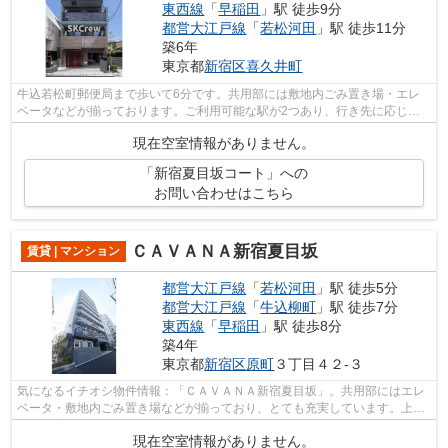
東西線
「
早稲田
」駅 徒歩9分
都営大江戸線
「
若松河田
」駅 徒歩11分
築6年
東京都
新宿区
喜久井町
牛込若松町郵便局まで歩いて6分です。共用部には敷地内ごみ置き場・エレ
ベータなどが揃っております。ご利用可能な駅が2つあり、行き先に応じて
乗車駅の使い分けができます。こちらの...
現在空室情報がありません。
「新宿夏目坂コート」への
お問い合わせはこちら
ＣＡＶＡＮＡ新宿夏目坂
賃貸 | マンション
都営大江戸線
「
若松河田
」駅 徒歩5分
都営大江戸線
「
牛込柳町
」駅 徒歩7分
東西線
「
早稲田
」駅 徒歩8分
築4年
東京都
新宿区
原町
３丁目４２-３
気になるイチオシ物件情報：「ＣＡＶＡＮＡ新宿夏目坂」。共用部にはエレ
ベータ・敷地内ごみ置き場などが揃っており、とても充実しています。上か
らの騒音がない、上階無しの物件です...
現在空室情報がありません。