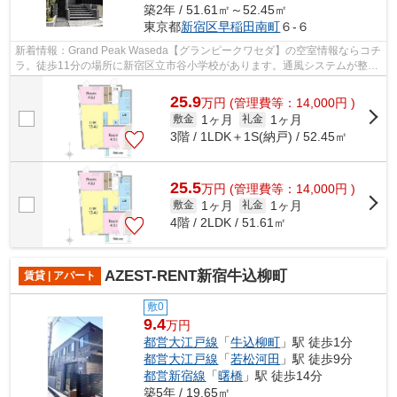
築2年 / 51.61㎡～52.45㎡
東京都
新宿区
早稲田南町
６-６
新着情報：Grand Peak Waseda【グランピークワセダ】の空室情報ならコチ
ラ。徒歩11分の場所に新宿区立市谷小学校があります。通風システムが整っ
た換気がしやすいマンションです。良好...
25.9
万
円
(管理費等：14,000円 )
1ヶ月
1ヶ月
敷金
礼金
3階 / 1LDK＋1S(納戸) / 52.45㎡
25.5
万
円
(管理費等：14,000円 )
1ヶ月
1ヶ月
敷金
礼金
4階 / 2LDK / 51.61㎡
AZEST-RENT新宿牛込柳町
賃貸 | アパート
敷0
9.4
万円
都営大江戸線
「
牛込柳町
」駅 徒歩1分
都営大江戸線
「
若松河田
」駅 徒歩9分
都営新宿線
「
曙橋
」駅 徒歩14分
築5年 / 19.65㎡