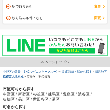
駅で絞り込む
変更
変更
絞り込み条件：
なし
ページトップへ
中野区の賃貸｜SKCrew(エスケークルー)
>
(賃貸)路線・駅から探す
>
都営地下
鉄都営大江戸線
>
若松河田駅の賃貸
市区町村から探す
中野区
/
新宿区
/
杉並区
/
練馬区
/
豊島区
/
渋谷区
/
板橋区
/
品川区
/
世田谷区
/
港区
町名から探す