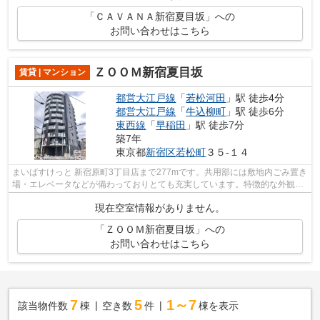
「ＣＡＶＡＮＡ新宿夏目坂」への
お問い合わせはこちら
ＺＯＯＭ新宿夏目坂
賃貸 | マンション
都営大江戸線
「
若松河田
」駅 徒歩4分
都営大江戸線
「
牛込柳町
」駅 徒歩6分
東西線
「
早稲田
」駅 徒歩7分
築7年
東京都
新宿区
若松町
３５-１４
まいばすけっと 新宿原町3丁目店まで277mです。共用部には敷地内ごみ置き
場・エレベータなどが備わっておりとても充実しています。特徴的な外観と
洗練された設計の内装を持つデザイナ...
現在空室情報がありません。
「ＺＯＯＭ新宿夏目坂」への
お問い合わせはこちら
7
5
1～7
該当物件数
棟
空き数
件
棟を表示