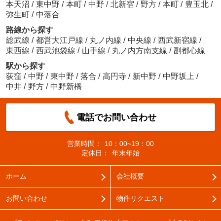
本天沼
/
東中野
/
本町
/
中野
/
北新宿
/
野方
/
本町
/
豊玉北
/
弥生町
/
中落合
路線から探す
総武線
/
都営大江戸線
/
丸ノ内線
/
中央線
/
西武新宿線
/
東西線
/
西武池袋線
/
山手線
/
丸ノ内方南支線
/
副都心線
駅から探す
荻窪
/
中野
/
東中野
/
落合
/
高円寺
/
新中野
/
中野坂上
/
中井
/
野方
/
中野新橋
電話でお問い合わせ
営業時間：
10：00~19：00
定休日：
年末年始
ホーム
会社概要
お問い合わせ
物件リクエスト