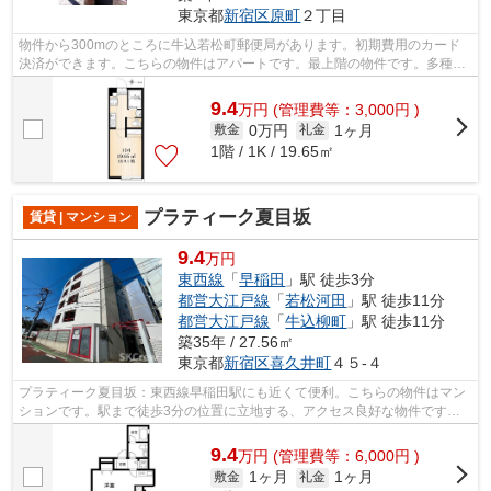
東京都
新宿区
原町
２丁目
物件から300mのところに牛込若松町郵便局があります。初期費用のカード
決済ができます。こちらの物件はアパートです。最上階の物件です。多種多
様な物件を取り揃えました。どうぞ当社...
9.4
万
円
(管理費等：3,000円 )
0万円
1ヶ月
敷金
礼金
1階 / 1K / 19.65㎡
プラティーク夏目坂
賃貸 | マンション
9.4
万円
東西線
「
早稲田
」駅 徒歩3分
都営大江戸線
「
若松河田
」駅 徒歩11分
都営大江戸線
「
牛込柳町
」駅 徒歩11分
築35年 / 27.56㎡
東京都
新宿区
喜久井町
４５-４
プラティーク夏目坂：東西線早稲田駅にも近くて便利。こちらの物件はマン
ションです。駅まで徒歩3分の位置に立地する、アクセス良好な物件です。
築年数は経っていますが、その分お値打...
9.4
万
円
(管理費等：6,000円 )
1ヶ月
1ヶ月
敷金
礼金