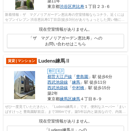
築11年
東京都
渋谷区
恵比寿
１丁目２３-６
新着情報：ザ マグノリアガーデン恵比寿の空室情報ならコチラ。近くには
セブンイレブン 渋谷恵比寿1丁目店(徒歩3分)がありちょっとした買い物に便
利です。こちらのマンションでは初期...
現在空室情報がありません。
「ザ マグノリアガーデン恵比寿」への
お問い合わせはこちら
Ludens練馬Ⅱ
賃貸 | マンション
敷0
礼0
都営大江戸線
「
豊島園
」駅 徒歩6分
西武池袋線
「
練馬
」駅 徒歩11分
西武池袋線
「
中村橋
」駅 徒歩15分
築2年
東京都
練馬区
練馬
４丁目８-９
ぜひ一度見ていただきたい、「Ludens練馬Ⅱ」です。便利なスーパー「まい
ばすけっと 豊島園駅前店」まで386mです。築5年以内と築浅なので、内装も
外観もキレイです。こちらの物件では初...
現在空室情報がありません。
「Ludens練馬Ⅱ」への