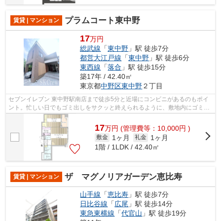
プラムコート東中野
賃貸 | マンション
17
万円
総武線
「
東中野
」駅 徒歩7分
都営大江戸線
「
東中野
」駅 徒歩6分
東西線
「
落合
」駅 徒歩15分
築17年 / 42.40㎡
東京都
中野区
東中野
２丁目
セブンイレブン 東中野駅南店まで徒歩5分と近場にコンビニがあるのもポイ
ント。忙しい日でもゴミ出しをサクッと終えられるように、敷地内にゴミ置
き場をつけております。こちらは初期...
17
万
円
(管理費等：10,000円 )
1ヶ月
1ヶ月
敷金
礼金
1階 / 1LDK / 42.40㎡
ザ マグノリアガーデン恵比寿
賃貸 | マンション
山手線
「
恵比寿
」駅 徒歩7分
日比谷線
「
広尾
」駅 徒歩14分
東急東横線
「
代官山
」駅 徒歩19分