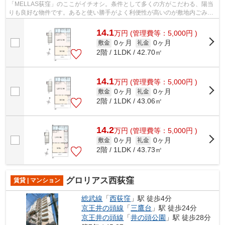
「MELLAS荻窪」のここがイチオシ。条件として多くの方がこだわる、陽当
りも良好な物件です。あると使い勝手がよく利便性が高いのが敷地内ごみ置
き場です。こちらの物件はアパートです...
14.1
万
円
(管理費等：5,000円 )
0ヶ月
0ヶ月
敷金
礼金
2階 / 1LDK / 42.70㎡
14.1
万
円
(管理費等：5,000円 )
0ヶ月
0ヶ月
敷金
礼金
2階 / 1LDK / 43.06㎡
14.2
万
円
(管理費等：5,000円 )
0ヶ月
0ヶ月
敷金
礼金
2階 / 1LDK / 43.73㎡
グロリアス西荻窪
賃貸 | マンション
総武線
「
西荻窪
」駅 徒歩4分
京王井の頭線
「
三鷹台
」駅 徒歩24分
京王井の頭線
「
井の頭公園
」駅 徒歩28分