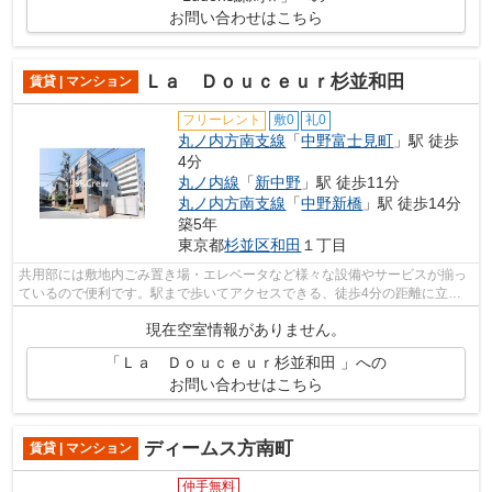
お問い合わせはこちら
Ｌａ Ｄｏｕｃｅｕｒ杉並和田
賃貸 | マンション
フリーレント
敷0
礼0
丸ノ内方南支線
「
中野富士見町
」駅 徒歩
4分
丸ノ内線
「
新中野
」駅 徒歩11分
丸ノ内方南支線
「
中野新橋
」駅 徒歩14分
築5年
東京都
杉並区
和田
１丁目
共用部には敷地内ごみ置き場・エレベータなど様々な設備やサービスが揃っ
ているので便利です。駅まで歩いてアクセスできる、徒歩4分の距離に立地
する物件です。こちらの物件は眺望良好...
現在空室情報がありません。
「Ｌａ Ｄｏｕｃｅｕｒ杉並和田 」への
お問い合わせはこちら
ディームス方南町
賃貸 | マンション
仲手無料