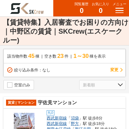
閲覧履歴
お気に入り
メニュー
0
0
【賃貸特集】入居審査でお困りの方向け
｜中野区の賃貸｜SKCrew(エスケーク
ルー)
45
23
1～30
該当物件数
棟
空き数
件
棟を表示
変更
絞り込み条件：
なし
空室のみ
宇佐見マンション
賃貸 | マンション
礼0
西武新宿線
「
沼袋
」駅 徒歩8分
西武新宿線
「
野方
」駅 徒歩18分