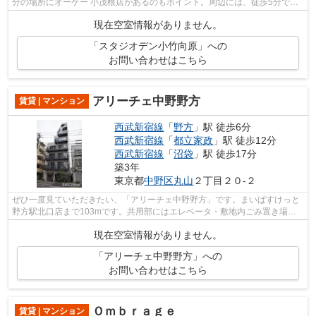
分の場所にオーケー 小茂根店があるのもポイント。周辺には、徒歩5分で利
用できる駅があります。こちらの物件は...
現在空室情報がありません。
「スタジオデン小竹向原」への
お問い合わせはこちら
アリーチェ中野野方
賃貸 | マンション
西武新宿線
「
野方
」駅 徒歩6分
西武新宿線
「
都立家政
」駅 徒歩12分
西武新宿線
「
沼袋
」駅 徒歩17分
築3年
東京都
中野区
丸山
２丁目２０-２
ぜひ一度見ていただきたい、「アリーチェ中野野方」です。まいばすけっと
野方駅北口店まで103mです。共用部にはエレベータ・敷地内ごみ置き場な
ど様々な設備やサービスが揃っているの...
現在空室情報がありません。
「アリーチェ中野野方」への
お問い合わせはこちら
Ｏｍｂｒａｇｅ
賃貸 | マンション