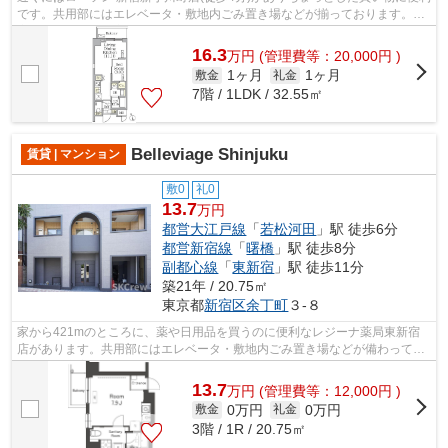
です。共用部にはエレベータ・敷地内ごみ置き場などが揃っております。充
実の設備と綺麗な室内を兼ね備えた...
16.3
万
円
(管理費等：20,000円 )
1ヶ月
1ヶ月
敷金
礼金
7階 / 1LDK / 32.55㎡
Belleviage Shinjuku
賃貸 | マンション
敷0
礼0
13.7
万円
都営大江戸線
「
若松河田
」駅 徒歩6分
都営新宿線
「
曙橋
」駅 徒歩8分
副都心線
「
東新宿
」駅 徒歩11分
築21年 / 20.75㎡
東京都
新宿区
余丁町
３-８
家から421mのところに、薬や日用品を買うのに便利なレジーナ薬局東新宿
店があります。共用部にはエレベータ・敷地内ごみ置き場などが備わってお
りとても充実しています。こちらは初期...
13.7
万
円
(管理費等：12,000円 )
0万円
0万円
敷金
礼金
3階 / 1R / 20.75㎡