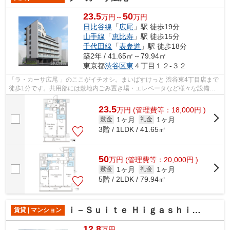
23.5
50
万円～
万円
日比谷線
「
広尾
」駅 徒歩19分
山手線
「
恵比寿
」駅 徒歩15分
千代田線
「
表参道
」駅 徒歩18分
築2年 / 41.65㎡～79.94㎡
東京都
渋谷区
東
４丁目１２-３２
「ラ・カーサ広尾 」のここがイチオシ。まいばすけっと 渋谷東4丁目店まで
徒歩1分です。共用部には敷地内ごみ置き場・エレベータなど様々な設備や
サービスが揃っているので便利です。...
23.5
万
円
(管理費等：18,000円 )
1ヶ月
1ヶ月
敷金
礼金
3階 / 1LDK / 41.65㎡
50
万
円
(管理費等：20,000円 )
1ヶ月
1ヶ月
敷金
礼金
5階 / 2LDK / 79.94㎡
ｉ－Ｓｕｉｔｅ ＨｉｇａｓｈｉＮａｋａｎｏ
賃貸 | マンション
12.8
万円