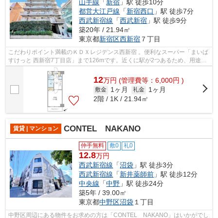
山手線
「
新宿
」駅 徒歩10分
都営大江戸線
「
新宿西口
」駅 徒歩7分
西武新宿線
「
西武新宿
」駅 徒歩9分
築20年 / 21.94㎡
東京都
新宿区
西新宿
７丁目
こだわりポイント満載のＫＤＸレジデンス西新宿 。便利なスーパー「まいば
すけっと 西新宿7丁目店」まで126mです。近くに駅が2つあるため、用途や
行き先に応じて駅を選べる物件です。...
12
万
円
(管理費等：6,000円 )
1ヶ月
1ヶ月
敷金
礼金
2階 / 1K / 21.94㎡
CONTEL NAKANO
賃貸 | マンション
仲手無料
敷0
礼0
12.8
万円
西武新宿線
「
沼袋
」駅 徒歩3分
西武新宿線
「
新井薬師前
」駅 徒歩12分
中央線
「
中野
」駅 徒歩24分
築5年 / 39.00㎡
東京都
中野区
沼袋
１丁目
中野区周辺にある物件をお求めの方は「CONTEL NAKANO」はいかがでし