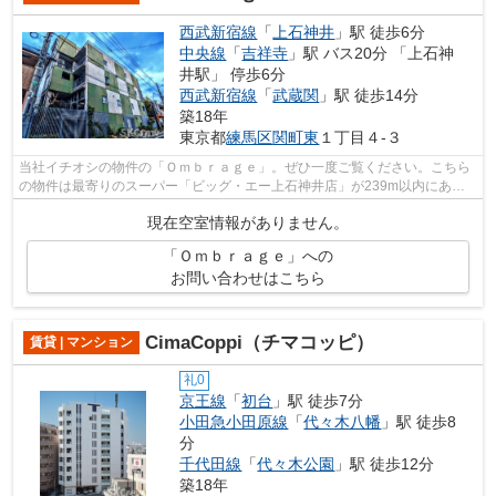
西武新宿線
「
上石神井
」駅 徒歩6分
中央線
「
吉祥寺
」駅 バス20分 「上石神
井駅」 停歩6分
西武新宿線
「
武蔵関
」駅 徒歩14分
築18年
東京都
練馬区
関町東
１丁目４-３
当社イチオシの物件の「Ｏｍｂｒａｇｅ」。ぜひ一度ご覧ください。こちら
の物件は最寄りのスーパー「ビッグ・エー上石神井店」が239m以内にあり
ます。共用部にはエレベータ・敷地内ご...
現在空室情報がありません。
「Ｏｍｂｒａｇｅ」への
お問い合わせはこちら
CimaCoppi（チマコッピ）
賃貸 | マンション
礼0
京王線
「
初台
」駅 徒歩7分
小田急小田原線
「
代々木八幡
」駅 徒歩8
分
千代田線
「
代々木公園
」駅 徒歩12分
築18年