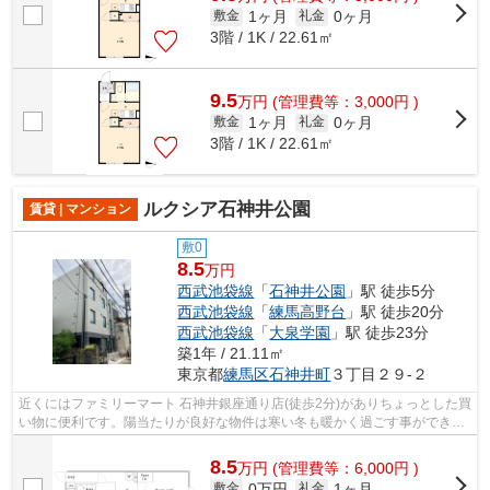
1ヶ月
0ヶ月
敷金
礼金
3階 / 1K / 22.61㎡
9.5
万
円
(管理費等：3,000円 )
1ヶ月
0ヶ月
敷金
礼金
3階 / 1K / 22.61㎡
ルクシア石神井公園
賃貸 | マンション
敷0
8.5
万円
西武池袋線
「
石神井公園
」駅 徒歩5分
西武池袋線
「
練馬高野台
」駅 徒歩20分
西武池袋線
「
大泉学園
」駅 徒歩23分
築1年 / 21.11㎡
東京都
練馬区
石神井町
３丁目２９-２
近くにはファミリーマート 石神井銀座通り店(徒歩2分)がありちょっとした買
い物に便利です。陽当たりが良好な物件は寒い冬も暖かく過ごす事ができま
す。築5年以内と築浅なので、内装も...
8.5
万
円
(管理費等：6,000円 )
0万円
1ヶ月
敷金
礼金