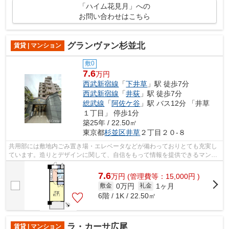
「ハイム花見月」への
お問い合わせはこちら
グランヴァン杉並北
賃貸 | マンション
敷0
7.6
万円
西武新宿線
「
下井草
」駅 徒歩7分
西武新宿線
「
井荻
」駅 徒歩7分
総武線
「
阿佐ケ谷
」駅 バス12分 「井草
１丁目」 停歩1分
築25年 / 22.50㎡
東京都
杉並区
井草
２丁目２０-８
共用部には敷地内ごみ置き場・エレベータなどが備わっておりとても充実し
ています。造りとデザインに関して、自信をもって情報を提供できるマンシ
ョンです。2沿線利用可能なマンション...
7.6
万
円
(管理費等：15,000円 )
0万円
1ヶ月
敷金
礼金
6階 / 1K / 22.50㎡
ラ・カーサ広尾
賃貸 | マンション