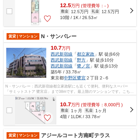
12.5
万
円
(管理費等：- )
12.5万円
12.5万円
敷金
礼金
10階 / 1K / 26.53㎡
N・サンバレー
賃貸 | マンション
10.7
万円
西武新宿線
「
都立家政
」駅 徒歩6分
西武新宿線
「
野方
」駅 徒歩10分
西武新宿線
「
鷺ノ宮
」駅 徒歩13分
築5年 / 33.78㎡
東京都
中野区
鷺宮
２丁目２-６
N・サンバレー：西武新宿線都立家政駅にも近くて便利。便利なスーパー
「サミットストア 鷺宮店」まで38mです。最上階のマンションです。こちら
の物件はマンションです。SKCrewには、中...
10.7
万
円
(管理費等：8,000円 )
1ヶ月
1ヶ月
敷金
礼金
4階 / 1LDK / 33.78㎡
アジールコート方南町テラス
賃貸 | マンション