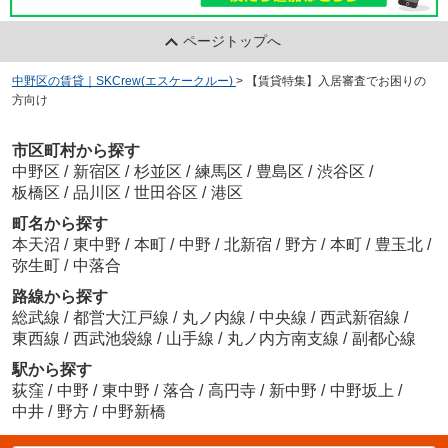
ページトップへ
中野区の賃貸｜SKCrew(エスケークルー)
>
【賃貸特集】入居審査でお困りの
方向け
市区町村から探す
中野区
/
新宿区
/
杉並区
/
練馬区
/
豊島区
/
渋谷区
/
板橋区
/
品川区
/
世田谷区
/
港区
町名から探す
本天沼
/
東中野
/
本町
/
中野
/
北新宿
/
野方
/
本町
/
豊玉北
/
弥生町
/
中落合
路線から探す
総武線
/
都営大江戸線
/
丸ノ内線
/
中央線
/
西武新宿線
/
東西線
/
西武池袋線
/
山手線
/
丸ノ内方南支線
/
副都心線
駅から探す
荻窪
/
中野
/
東中野
/
落合
/
高円寺
/
新中野
/
中野坂上
/
中井
/
野方
/
中野新橋