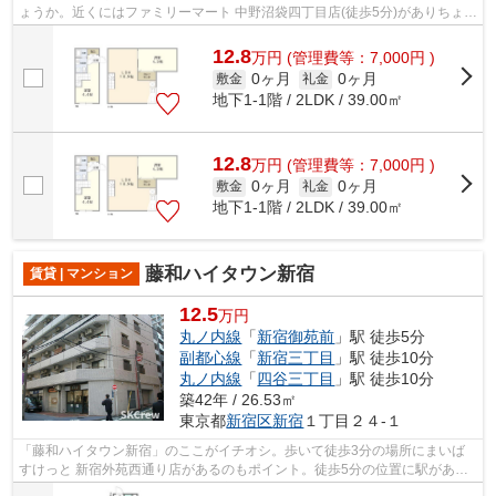
ょうか。近くにはファミリーマート 中野沼袋四丁目店(徒歩5分)がありちょっ
とした買い物に便利です。マンションの...
12.8
万
円
(管理費等：7,000円 )
0ヶ月
0ヶ月
敷金
礼金
地下1-1階 / 2LDK / 39.00㎡
12.8
万
円
(管理費等：7,000円 )
0ヶ月
0ヶ月
敷金
礼金
地下1-1階 / 2LDK / 39.00㎡
藤和ハイタウン新宿
賃貸 | マンション
12.5
万円
丸ノ内線
「
新宿御苑前
」駅 徒歩5分
副都心線
「
新宿三丁目
」駅 徒歩10分
丸ノ内線
「
四谷三丁目
」駅 徒歩10分
築42年 / 26.53㎡
東京都
新宿区
新宿
１丁目２４-１
「藤和ハイタウン新宿」のここがイチオシ。歩いて徒歩3分の場所にまいば
すけっと 新宿外苑西通り店があるのもポイント。徒歩5分の位置に駅がある
物件です。初期費用はカードで決済いた...