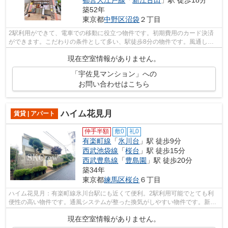
都営大江戸線
「
新江古田
」駅 徒歩18分
築52年
東京都
中野区
沼袋
２丁目
2駅利用ができて、電車での移動に役立つ物件です。初期費用のカード決済
ができます。こだわりの条件として多い、駅徒歩8分の物件です。風通しが
良く真夏の暑い日も快適に過ごせる物件...
現在空室情報がありません。
「宇佐見マンション」への
お問い合わせはこちら
ハイム花見月
賃貸 | アパート
仲手半額
敷0
礼0
有楽町線
「
氷川台
」駅 徒歩9分
西武池袋線
「
桜台
」駅 徒歩15分
西武豊島線
「
豊島園
」駅 徒歩20分
築34年
東京都
練馬区
桜台
６丁目
ハイム花見月：有楽町線氷川台駅にも近くて便利。2駅利用可能でとても利
便性の高い物件です。通風システムが整った換気がしやすい物件です。新し
い物件ではありませんが、不便な点は少...
現在空室情報がありません。