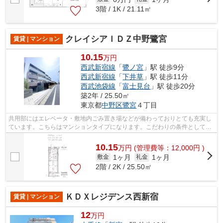
3階 / 1K / 21.11㎡
クレイシアＩＤＺ中野鷺宮
賃貸 | マンション
10.15
万円
西武新宿線
「
鷺ノ宮
」駅 徒歩9分
西武新宿線
「
下井草
」駅 徒歩11分
西武池袋線
「
富士見台
」駅 徒歩20分
築2年 / 25.50㎡
東京都
中野区
鷺宮
４丁目
共用部にはエレベータ・敷地内ごみ置き場などが備わっておりとても充実し
ています。こちらはマンションタイプになります。こだわりの条件として多
い、駅徒歩9分の物件です。風通しが良...
10.15
万
円
(管理費等：12,000円 )
1ヶ月
1ヶ月
敷金
礼金
2階 / 2K / 25.50㎡
ＫＤＸレジデンス西新宿
賃貸 | マンション
12
万円