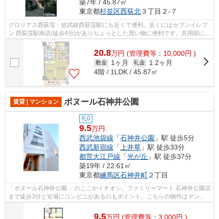
築7年 / 45.87㎡
東京都
杉並区
西荻北
３丁目２-７
グロリアス西荻窪：総武線西荻窪駅にも近くて便利。近くにはセブンイレブ
ン 西荻窪駅南店(徒歩4分)がありちょっとした買い物に便利です。共用部には
敷地内ごみ置き場・エレベータなど...
20.8
万
円
(管理費等：10,000円 )
1ヶ月
1.2ヶ月
敷金
礼金
4階 / 1LDK / 45.87㎡
ボヌール石神井公園
賃貸 | マンション
礼0
9.5
万円
西武池袋線
「
石神井公園
」駅 徒歩5分
西武新宿線
「
上井草
」駅 徒歩33分
都営大江戸線
「
光が丘
」駅 徒歩37分
築19年 / 22.61㎡
東京都
練馬区
石神井町
２丁目
「ボヌール石神井公園 」のここがイチオシ。ファミリーマート 石神井公園店
まで徒歩3分と近場にコンビニがあるのもポイント。こちらの物件はマンシ
ョンです。徒歩5分の位置に駅がある...
9.5
万
円
(管理費等：3,000円 )