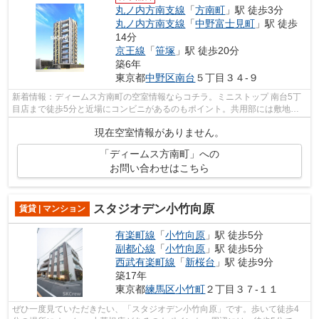
丸ノ内方南支線
「
方南町
」駅 徒歩3分
丸ノ内方南支線
「
中野富士見町
」駅 徒歩
14分
京王線
「
笹塚
」駅 徒歩20分
築6年
東京都
中野区
南台
５丁目３４-９
新着情報：ディームス方南町の空室情報ならコチラ。ミニストップ 南台5丁
目店まで徒歩5分と近場にコンビニがあるのもポイント。共用部には敷地内
ごみ置き場・エレベータなどが備わって...
現在空室情報がありません。
「ディームス方南町」への
お問い合わせはこちら
スタジオデン小竹向原
賃貸 | マンション
有楽町線
「
小竹向原
」駅 徒歩5分
副都心線
「
小竹向原
」駅 徒歩5分
西武有楽町線
「
新桜台
」駅 徒歩9分
築17年
東京都
練馬区
小竹町
２丁目３７-１１
ぜひ一度見ていただきたい、「スタジオデン小竹向原」です。歩いて徒歩4