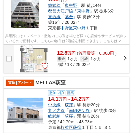
総武線
「
東中野
」駅 徒歩4分
都営大江戸線
「
東中野
」駅 徒歩6分
東西線
「
落合
」駅 徒歩13分
築16年 / 28.02㎡
東京都
中野区
東中野
１丁目
共用部にはエレベータ・敷地内ごみ置き場など様々な設備やサービスが揃っ
ているので便利です。こちらの物件は2沿線を利用できます。こちらはマン
ションタイプになります。地上10階建て...
12.8
万
円
(管理費等：8,000円 )
1ヶ月
1ヶ月
敷金
礼金
7階 / 1K / 28.02㎡
MELLAS荻窪
賃貸 | アパート
敷0
礼0
新築
14.1
14.2
万円～
万円
中央線
「
荻窪
」駅 徒歩20分
丸ノ内線
「
南阿佐ケ谷
」駅 徒歩20分
総武線
「
荻窪
」駅 徒歩20分
予定 / 42.70㎡～43.73㎡
東京都
杉並区
荻窪
１丁目１５-３１