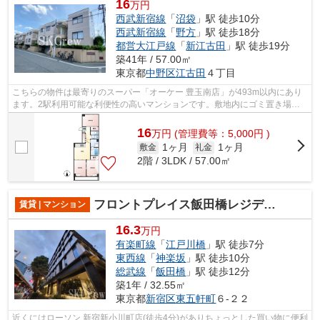
16
万円
西武新宿線
「
沼袋
」駅 徒歩10分
西武新宿線
「
野方
」駅 徒歩18分
都営大江戸線
「
新江古田
」駅 徒歩19分
築41年 / 57.00㎡
東京都
中野区
江古田
４丁目
こちらの物件は最寄りのスーパー「オーケー 豊玉南店」が493m以内にあり
ます。2駅利用可能な利便性の高いマンションです。敷地内にゴミ置き場が
あるのでわざわざゴミを捨てに行く手間...
16
万
円
(管理費等：5,000円 )
1ヶ月
1ヶ月
敷金
礼金
2階 / 3LDK / 57.00㎡
フロントプレイス飯田橋レジデンス
賃貸 | マンション
16.3
万円
有楽町線
「
江戸川橋
」駅 徒歩7分
東西線
「
神楽坂
」駅 徒歩10分
総武線
「
飯田橋
」駅 徒歩12分
築1年 / 32.55㎡
東京都
新宿区
東五軒町
６-２２
近くにはローソン 新宿新小川町店(徒歩4分)がありちょっとした買い物に便利