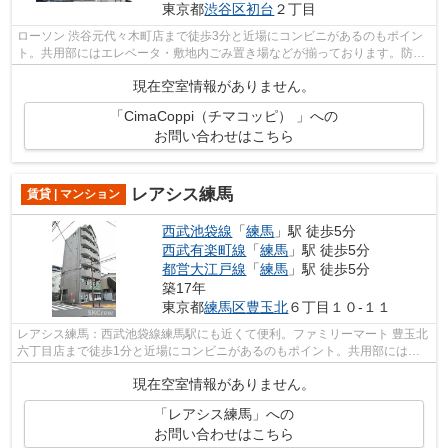
東京都
渋谷区
初台
２丁目
ローソン 渋谷元代々木町店まで徒歩3分と近場にコンビニがあるのもポイン
ト。共用部にはエレベータ・敷地内ごみ置き場などが揃っております。防犯
対策もバッチリなマンションタイプの...
現在空室情報がありません。
「CimaCoppi（チマコッピ） 」への
お問い合わせはこちら
レアシス練馬
賃貸 | マンション
西武池袋線
「
練馬
」駅 徒歩5分
西武有楽町線
「
練馬
」駅 徒歩5分
都営大江戸線
「
練馬
」駅 徒歩5分
築17年
東京都
練馬区
豊玉北
６丁目１０-１１
レアシス練馬：西武池袋線練馬駅にも近くて便利。ファミリーマート 豊玉北
六丁目店まで徒歩1分と近場にコンビニがあるのもポイント。共用部には敷
地内ごみ置き場・エレベータなどが揃...
現在空室情報がありません。
「レアシス練馬」への
お問い合わせはこちら