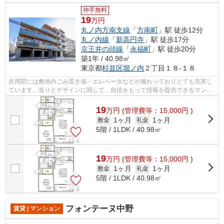
仲手無料
19
万円
丸ノ内方南支線
「
方南町
」駅 徒歩12分
丸ノ内線
「
新高円寺
」駅 徒歩17分
京王井の頭線
「
永福町
」駅 徒歩20分
築1年 / 40.98㎡
東京都
杉並区
堀ノ内
２丁目１８-１８
共用部には敷地内ごみ置き場・エレベータなどが備わっておりとても充実し
ています。造りとデザインに関して、自信をもって情報を提供できるマンシ
ョンです。こちらは初期費用をカード...
19
万
円
(管理費等：15,000円 )
1ヶ月
1ヶ月
敷金
礼金
5階 / 1LDK / 40.98㎡
19
万
円
(管理費等：15,000円 )
1ヶ月
1ヶ月
敷金
礼金
5階 / 1LDK / 40.98㎡
フォンテーヌ中野
賃貸 | マンション