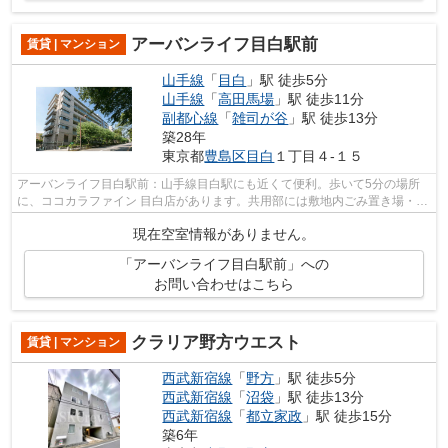
アーバンライフ目白駅前
賃貸 | マンション
山手線
「
目白
」駅 徒歩5分
山手線
「
高田馬場
」駅 徒歩11分
副都心線
「
雑司が谷
」駅 徒歩13分
築28年
東京都
豊島区
目白
１丁目４-１５
アーバンライフ目白駅前：山手線目白駅にも近くて便利。歩いて5分の場所
に、ココカラファイン 目白店があります。共用部には敷地内ごみ置き場・エ
レベータなどが揃っており、とても充...
現在空室情報がありません。
「アーバンライフ目白駅前」への
お問い合わせはこちら
クラリア野方ウエスト
賃貸 | マンション
西武新宿線
「
野方
」駅 徒歩5分
西武新宿線
「
沼袋
」駅 徒歩13分
西武新宿線
「
都立家政
」駅 徒歩15分
築6年