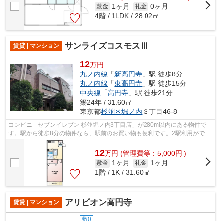
1ヶ月
0ヶ月
敷金
礼金
4階 / 1LDK / 28.02㎡
サンライズコスモスⅢ
賃貸 | マンション
12
万円
丸ノ内線
「
新高円寺
」駅 徒歩8分
丸ノ内線
「
東高円寺
」駅 徒歩15分
中央線
「
高円寺
」駅 徒歩21分
築24年 / 31.60㎡
東京都
杉並区
堀ノ内
３丁目46-8
コンビニ「セブンイレブン 杉並堀ノ内3丁目店」が280m以内にある物件で
す。駅から徒歩8分の物件なら、駅前のお買い物も便利です。2駅利用ができ
るので電車の利用に役立つマンションで...
12
万
円
(管理費等：5,000円 )
1ヶ月
1ヶ月
敷金
礼金
1階 / 1K / 31.60㎡
アリビオン高円寺
賃貸 | マンション
敷0