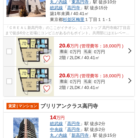
丸ノ内線
「
東高円寺
」駅 徒歩10分
総武線
「
高円寺
」駅 徒歩15分
築1年未満 / 40.41㎡
東京都
杉並区
梅里
１丁目１１-１
「ＣＲＥＡＬ新高円寺」のここがイチオシ。ミニストップ 高円寺南2丁目店
まで徒歩6分と近場にコンビニがあるのもポイント。共用部にはエレベー
タ・敷地内ごみ置き場などが揃っており、...
20.6
万
円
(管理費等：18,000円 )
0万円
0万円
敷金
礼金
2階 / 2LDK / 40.41㎡
20.6
万
円
(管理費等：18,000円 )
0万円
0万円
敷金
礼金
2階 / 2LDK / 40.41㎡
ブリリアンクラス高円寺
賃貸 | マンション
14
万円
総武線
「
高円寺
」駅 徒歩2分
中央線
「
高円寺
」駅 徒歩2分
丸ノ内線
「
新高円寺
」駅 徒歩15分