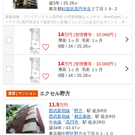
築3年 / 25.28㎡
東京都
杉並区
高円寺北
２丁目１９-２
新着情報：ブリリアンクラス高円寺 の空室情報ならコチラ。NewDays(ニュ
ーデイズ) 高円寺店まで徒歩3分と近場にコンビニがあるのもポイント。共用
部にはエレベータ・敷地内ごみ置き場...
14
万
円
(管理費等：10,000円 )
1ヶ月
1ヶ月
敷金
礼金
9階 / 1K / 25.28㎡
14
万
円
(管理費等：10,000円 )
1ヶ月
1ヶ月
敷金
礼金
9階 / 1K / 25.28㎡
エクセル野方
賃貸 | マンション
11.5
万円
西武新宿線
「
野方
」駅 徒歩8分
西武新宿線
「
都立家政
」駅 徒歩9分
中央線
「
高円寺
」駅 徒歩28分
築34年 / 43.47㎡
東京都
中野区
野方
６丁目５１-１０