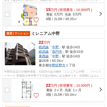
タイプになります。駅から徒歩9分に立...
15
万
円
(管理費等：10,000円 )
0万円
0万円
敷金
礼金
4階 / 2LDK / 49.20㎡
ミレニアム中野
賃貸 | マンション
22
万円
総武線
「
中野
」駅 徒歩14分
総武線
「
高円寺
」駅 徒歩15分
東西線
「
中野
」駅 徒歩14分
築26年 / 65.04㎡
東京都
中野区
野方
１丁目
中野区近辺での物件情報：大好評のあの物件「ミレニアム中野」。ファミリ
ーマート 早稲田大学中野プラザ店が98mにある物件です。共用部にはエレベ
ータ・敷地内ごみ置き場などが揃って...
22
万
円
(管理費等：10,000円 )
2ヶ月
1ヶ月
敷金
礼金
3階 / 2LDK / 65.04㎡