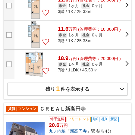
万
円
(管理費等：10,000円 )
1ヶ月
0ヶ月
敷金
礼金
3階 / 1K / 25.33㎡
11.6
万
円
(管理費等：10,000円 )
1ヶ月
0ヶ月
敷金
礼金
3階 / 1K / 25.33㎡
18.9
万
円
(管理費等：20,000円 )
1ヶ月
0ヶ月
敷金
礼金
7階 / 1LDK / 45.50㎡
1
残り
件を表示する
ＣＲＥＡＬ新高円寺
賃貸 | マンション
仲手無料
フリーレント
敷0
礼0
新築
20.6
万円
丸ノ内線
「
新高円寺
」駅 徒歩4分