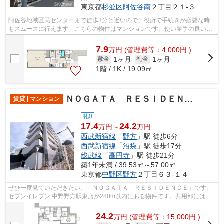
東京都
杉並区
阿佐谷南
２丁目２１-３
阿佐谷地域区民センターまで徒歩3分と近いので、役所で手続きが必要な時
もスムーズに行えます。こちらの物件はマンションです。使い勝手の良い敷
地内ごみ置き場付。外観タイル張りは、...
7.9
万
円
(管理費等：4,000円 )
1ヶ月
1ヶ月
敷金
礼金
1階 / 1K / 19.09㎡
ＮＯＧＡＴＡ ＲＥＳＩＤＥＮＣＥ
賃貸 | マンション
礼0
17.4
24.2
万円～
万円
西武新宿線
「
野方
」駅 徒歩6分
西武新宿線
「
沼袋
」駅 徒歩17分
総武線
「
高円寺
」駅 徒歩21分
築1年未満 / 39.53㎡～57.00㎡
東京都
中野区
野方
２丁目６３-１４
ぜひ一度見ていただきたい、「ＮＯＧＡＴＡ ＲＥＳＩＤＥＮＣＥ」です。
セブンイレブン 中野野方駅東店が280m以内にある物件です。共用部には敷
地内ごみ置き場・エレベータなど様々な...
24.2
万
円
(管理費等：15,000円 )