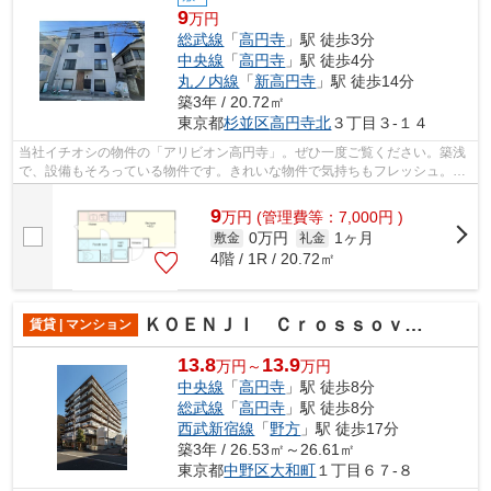
9
万円
総武線
「
高円寺
」駅 徒歩3分
中央線
「
高円寺
」駅 徒歩4分
丸ノ内線
「
新高円寺
」駅 徒歩14分
築3年 / 20.72㎡
東京都
杉並区
高円寺北
３丁目３-１４
当社イチオシの物件の「アリビオン高円寺」。ぜひ一度ご覧ください。築浅
で、設備もそろっている物件です。きれいな物件で気持ちもフレッシュ。周
辺には、徒歩3分で利用できる駅があり...
9
万
円
(管理費等：7,000円 )
0万円
1ヶ月
敷金
礼金
4階 / 1R / 20.72㎡
ＫＯＥＮＪＩ Ｃｒｏｓｓｏｖｅｒ
賃貸 | マンション
13.8
13.9
万円～
万円
中央線
「
高円寺
」駅 徒歩8分
総武線
「
高円寺
」駅 徒歩8分
西武新宿線
「
野方
」駅 徒歩17分
築3年 / 26.53㎡～26.61㎡
東京都
中野区
大和町
１丁目６７-８