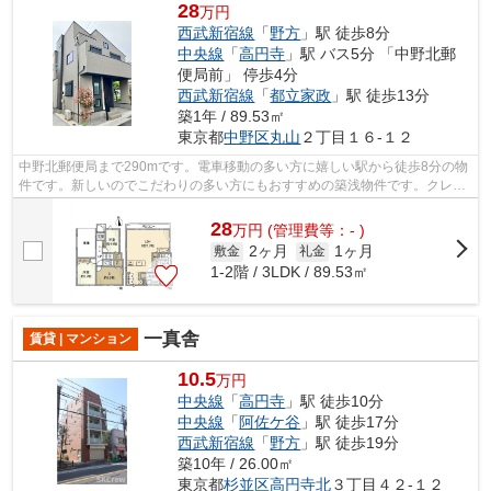
28
万円
西武新宿線
「
野方
」駅 徒歩8分
中央線
「
高円寺
」駅 バス5分 「中野北郵
便局前」 停歩4分
西武新宿線
「
都立家政
」駅 徒歩13分
築1年 / 89.53㎡
東京都
中野区
丸山
２丁目１６-１２
中野北郵便局まで290mです。電車移動の多い方に嬉しい駅から徒歩8分の物
件です。新しいのでこだわりの多い方にもおすすめの築浅物件です。クレジ
ットカードで初期費用をお支払いいただ...
28
万
円
(管理費等：- )
2ヶ月
1ヶ月
敷金
礼金
1-2階 / 3LDK / 89.53㎡
一真舎
賃貸 | マンション
10.5
万円
中央線
「
高円寺
」駅 徒歩10分
中央線
「
阿佐ケ谷
」駅 徒歩17分
西武新宿線
「
野方
」駅 徒歩19分
築10年 / 26.00㎡
東京都
杉並区
高円寺北
３丁目４２-１２