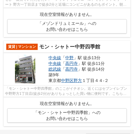
ート 野方一丁目店まで徒歩2分と近場にコンビニがあるのもポイント。朝に
慌てることなく行動するために駅から...
現在空室情報がありません。
「メゾンドリュミエール」への
お問い合わせはこちら
モン・シャトー中野四季館
賃貸 | マンション
中央線
「
中野
」駅 徒歩13分
中央線
「
高円寺
」駅 徒歩11分
総武線
「
高円寺
」駅 徒歩14分
築9年
東京都
中野区
野方
１丁目４４-２
「モン・シャトー中野四季館」のここがイチオシ。近くにはセブンイレブン
中野野方1丁目店(徒歩2分)がありちょっとした買い物に便利です。こちらは
初期費用をカードでお支払いいただけ...
現在空室情報がありません。
「モン・シャトー中野四季館」への
お問い合わせはこちら