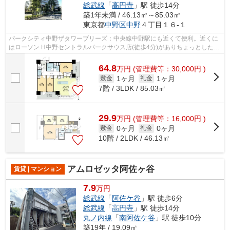
総武線
「
高円寺
」駅 徒歩14分
築1年未満 / 46.13㎡～85.03㎡
東京都
中野区
中野
４丁目１６-１
パークシティ中野ザタワーブリーズ：中央線中野駅にも近くて便利。近くに
はローソン H中野セントラルパークサウス店(徒歩4分)がありちょっとした買
い物に便利です。共用部にはエレベー...
64.8
万
円
(管理費等：30,000円 )
1ヶ月
1ヶ月
敷金
礼金
7階 / 3LDK / 85.03㎡
29.9
万
円
(管理費等：16,000円 )
0ヶ月
0ヶ月
敷金
礼金
10階 / 2LDK / 46.13㎡
アムロゼッタ阿佐ヶ谷
賃貸 | マンション
7.9
万円
総武線
「
阿佐ケ谷
」駅 徒歩6分
総武線
「
高円寺
」駅 徒歩14分
丸ノ内線
「
南阿佐ケ谷
」駅 徒歩10分
築19年 / 19.09㎡