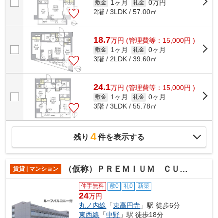
1ヶ月
0万円
敷金
礼金
2階 / 3LDK / 57.00㎡
18.7
万
円
(管理費等：15,000円 )
1ヶ月
0ヶ月
敷金
礼金
3階 / 2LDK / 39.60㎡
24.1
万
円
(管理費等：15,000円 )
1ヶ月
0ヶ月
敷金
礼金
3階 / 3LDK / 55.78㎡
4
残り
件を表示する
（仮称）ＰＲＥＭＩＵＭ ＣＵＢＥ東高円寺ＤＥＵＸ
賃貸 | マンション
仲手無料
敷0
礼0
新築
24
万円
丸ノ内線
「
東高円寺
」駅 徒歩6分
東西線
「
中野
」駅 徒歩18分