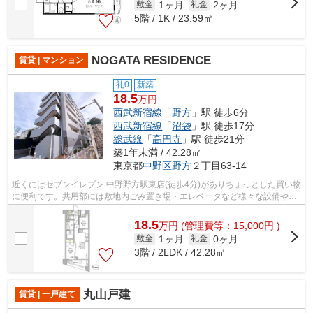
1ヶ月
2ヶ月
敷金
礼金
5階 / 1K / 23.59㎡
NOGATA RESIDENCE
賃貸 | マンション
礼0
新築
18.5
万円
西武新宿線
「
野方
」駅 徒歩6分
西武新宿線
「
沼袋
」駅 徒歩17分
総武線
「
高円寺
」駅 徒歩21分
築1年未満 / 42.28㎡
東京都
中野区
野方
２丁目63-14
近くにはセブンイレブン 中野野方駅東店(徒歩4分)がありちょっとした買い物
に便利です。共用部には敷地内ごみ置き場・エレベータなど様々な設備やサ
ービスが揃っているので便利です。...
18.5
万
円
(管理費等：15,000円 )
1ヶ月
0ヶ月
敷金
礼金
3階 / 2LDK / 42.28㎡
丸山戸建
賃貸 | 一戸建て