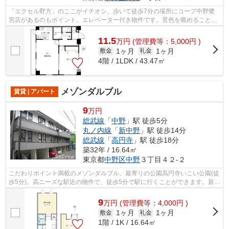
「エクセル野方」のここがイチオシ。歩いて徒歩7分の場所にコープ中野鷺
宮店があるのもポイント。エレベーター付き物件です。景色を眺めることに
は心を癒す効果があり、視力低下の恐れ...
11.5
万
円
(管理費等：5,000円 )
1ヶ月
1ヶ月
敷金
礼金
4階 / 1LDK / 43.47㎡
メゾンダルブル
賃貸 | アパート
9
万円
総武線
「
中野
」駅 徒歩5分
丸ノ内線
「
新中野
」駅 徒歩14分
総武線
「
高円寺
」駅 徒歩18分
築32年 / 16.64㎡
東京都
中野区
中野
３丁目４２-２
こだわりポイント満載のメゾンダルブル。最寄りの公園高円寺いこい公園(徒
歩5分)。高ニーズな駅近の物件で、徒歩5分で駅に行くことができます。新し
い物件ではありませんが、不便な点...
9
万
円
(管理費等：4,000円 )
1ヶ月
1ヶ月
敷金
礼金
1階 / 1K / 16.64㎡