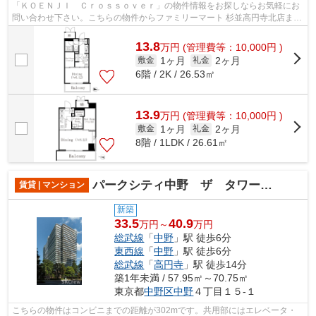
「ＫＯＥＮＪＩ Ｃｒｏｓｓｏｖｅｒ」の物件情報をお探しならお気軽にお
問い合わせ下さい。こちらの物件からファミリーマート 杉並高円寺北店まで
243mです。共用部には敷地内ごみ置き...
13.8
万
円
(管理費等：10,000円 )
1ヶ月
2ヶ月
敷金
礼金
6階 / 2K / 26.53㎡
13.9
万
円
(管理費等：10,000円 )
1ヶ月
2ヶ月
敷金
礼金
8階 / 1LDK / 26.61㎡
パークシティ中野 ザ タワー エアーズ
賃貸 | マンション
新築
33.5
40.9
万円～
万円
総武線
「
中野
」駅 徒歩6分
東西線
「
中野
」駅 徒歩6分
総武線
「
高円寺
」駅 徒歩14分
築1年未満 / 57.95㎡～70.75㎡
東京都
中野区
中野
４丁目１５-１
こちらの物件はコンビニまでの距離が302mです。共用部にはエレベータ・