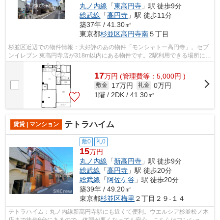
丸ノ内線
「
東高円寺
」駅 徒歩9分
総武線
「
高円寺
」駅 徒歩11分
築37年 / 41.30㎡
東京都
杉並区
高円寺南
５丁目
杉並区近辺での物件情報：大好評のあの物件「モンシャトー高円寺」。セブ
ンイレブン 東高円寺店が318m以内にある物件です。2駅利用できる場所にあ
り、行き先に合わせて使い分けができ...
17
万
円
(管理費等：5,000円 )
17万円
0万円
敷金
礼金
1階 / 2DK / 41.30㎡
テトラハイム
賃貸 | マンション
敷0
礼0
15
万円
丸ノ内線
「
新高円寺
」駅 徒歩9分
総武線
「
高円寺
」駅 徒歩20分
総武線
「
阿佐ケ谷
」駅 徒歩20分
築39年 / 49.20㎡
東京都
杉並区
梅里
２丁目２９-１４
テトラハイム：丸ノ内線新高円寺駅にも近くて便利。ウエルシア杉並松ノ木
店まで徒歩6分にあるので、体調が悪くなっても安心。こちらはマンション