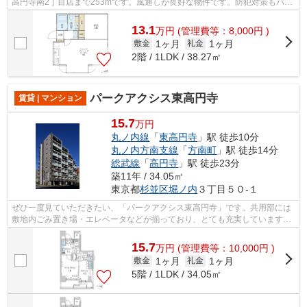
高円寺南2丁目店まで253mです。風通しが良好な物件です。防犯対策もバッ
チリなマンションタイプの物件です。...
13.1
万
円
(管理費等：8,000円 )
1ヶ月
1ヶ月
敷金
礼金
2階 / 1LDK / 38.27㎡
パークアクシス東高円寺
賃貸 | マンション
15.7
万円
丸ノ内線
「
東高円寺
」駅 徒歩10分
丸ノ内方南支線
「
方南町
」駅 徒歩14分
総武線
「
高円寺
」駅 徒歩23分
築11年 / 34.05㎡
東京都
杉並区
堀ノ内
３丁目５０-１
ぜひ一度見ていただきたい、「パークアクシス東高円寺」です。共用部には
敷地内ごみ置き場・エレベータなどが揃っており、とても充実しています。
眺望良好なエリアで魅力的です。当社...
15.7
万
円
(管理費等：10,000円 )
1ヶ月
1ヶ月
敷金
礼金
5階 / 1LDK / 34.05㎡