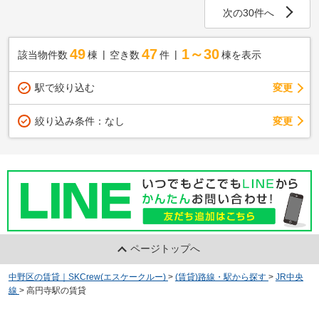
次の30件へ
49
47
1～30
該当物件数
棟
空き数
件
棟を表示
駅で絞り込む
変更
変更
絞り込み条件：
なし
ページトップへ
中野区の賃貸｜SKCrew(エスケークルー)
>
(賃貸)路線・駅から探す
>
JR中央
線
>
高円寺駅の賃貸