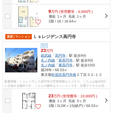
9
万
円
(管理費等：4,000円 )
1ヶ月
1ヶ月
敷金
礼金
1階 / 1K / 16.64㎡
Ｌｓレジデンス高円寺
賃貸 | マンション
礼0
23
万円
総武線
「
高円寺
」駅 徒歩9分
丸ノ内線
「
新高円寺
」駅 徒歩9分
丸ノ内線
「
東高円寺
」駅 徒歩10分
築28年 / 66.53㎡
東京都
杉並区
高円寺南
２丁目３２-１２
新着情報：Ｌｓレジデンス高円寺の空室情報ならコチラ。こちらは徒歩9分
に立地する物件です。こちらの物件はマンションです。交通アクセスが充実
している総武線高円寺周辺での物件探し...
23
万
円
(管理費等：10,000円 )
1ヶ月
0ヶ月
敷金
礼金
1階 / 2LDK＋1S(納戸) / 66.53㎡