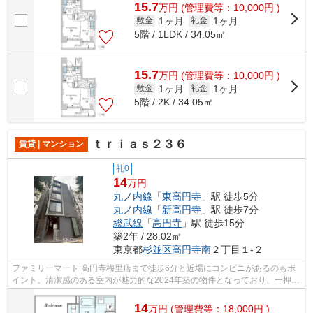
15.7
万
円
(管理費等：10,000円 )
1ヶ月
1ヶ月
敷金
礼金
5階 / 1LDK / 34.05㎡
15.7
万
円
(管理費等：10,000円 )
1ヶ月
1ヶ月
敷金
礼金
5階 / 2K / 34.05㎡
ｔｒｉａｓ２３６
賃貸 | マンション
礼0
14
万円
丸ノ内線
「
東高円寺
」駅 徒歩5分
丸ノ内線
「
新高円寺
」駅 徒歩7分
総武線
「
高円寺
」駅 徒歩15分
築2年 / 28.02㎡
東京都
杉並区
高円寺南
２丁目１-２
ファミリーマート 高円寺梅里店まで徒歩6分と近場にコンビニがあるのもポ
イント。清潔感のある室内が魅力的な2024年築の物件となっており、一押し
です。通風良好で常に新鮮な空気を送...
14
万
円
(管理費等：18,000円 )