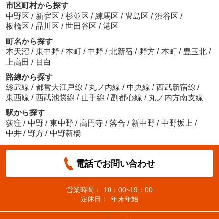
市区町村から探す
中野区
/
新宿区
/
杉並区
/
練馬区
/
豊島区
/
渋谷区
/
板橋区
/
品川区
/
世田谷区
/
港区
町名から探す
本天沼
/
東中野
/
本町
/
中野
/
北新宿
/
野方
/
本町
/
豊玉北
/
上高田
/
目白
路線から探す
総武線
/
都営大江戸線
/
丸ノ内線
/
中央線
/
西武新宿線
/
東西線
/
西武池袋線
/
山手線
/
副都心線
/
丸ノ内方南支線
駅から探す
荻窪
/
中野
/
東中野
/
高円寺
/
落合
/
新中野
/
中野坂上
/
中井
/
野方
/
中野新橋
電話でお問い合わせ
営業時間：
10：00~19：00
定休日：
年末年始