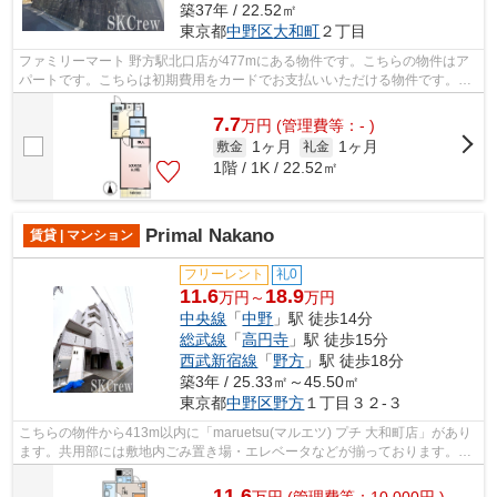
築37年 / 22.52㎡
東京都
中野区
大和町
２丁目
ファミリーマート 野方駅北口店が477mにある物件です。こちらの物件はア
パートです。こちらは初期費用をカードでお支払いいただける物件です。新
しい物件ではありませんが、不便な点は...
7.7
万
円
(管理費等：- )
1ヶ月
1ヶ月
敷金
礼金
1階 / 1K / 22.52㎡
Primal Nakano
賃貸 | マンション
フリーレント
礼0
11.6
18.9
万円～
万円
中央線
「
中野
」駅 徒歩14分
総武線
「
高円寺
」駅 徒歩15分
西武新宿線
「
野方
」駅 徒歩18分
築3年 / 25.33㎡～45.50㎡
東京都
中野区
野方
１丁目３２-３
こちらの物件から413m以内に「maruetsu(マルエツ) プチ 大和町店」があり
ます。共用部には敷地内ごみ置き場・エレベータなどが揃っております。駅
が周辺に2つあるので行動範囲が広がり...
11.6