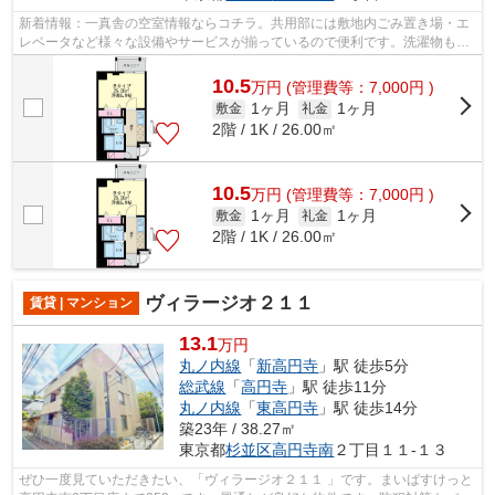
新着情報：一真舎の空室情報ならコチラ。共用部には敷地内ごみ置き場・エ
レベータなど様々な設備やサービスが揃っているので便利です。洗濯物も自
然乾燥ですぐ乾く通風良好な間取りの...
10.5
万
円
(管理費等：7,000円 )
1ヶ月
1ヶ月
敷金
礼金
2階 / 1K / 26.00㎡
10.5
万
円
(管理費等：7,000円 )
1ヶ月
1ヶ月
敷金
礼金
2階 / 1K / 26.00㎡
ヴィラージオ２１１
賃貸 | マンション
13.1
万円
丸ノ内線
「
新高円寺
」駅 徒歩5分
総武線
「
高円寺
」駅 徒歩11分
丸ノ内線
「
東高円寺
」駅 徒歩14分
築23年 / 38.27㎡
東京都
杉並区
高円寺南
２丁目１１-１３
ぜひ一度見ていただきたい、「ヴィラージオ２１１ 」です。まいばすけっと