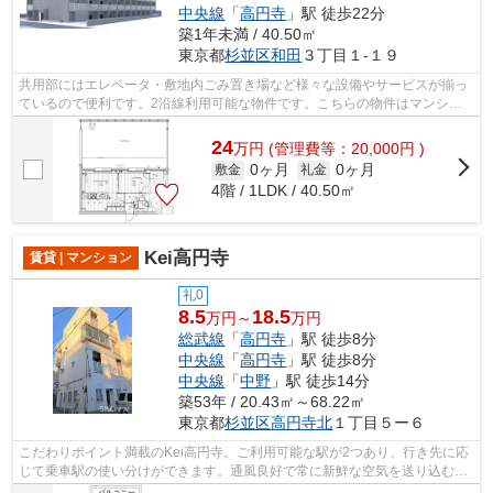
中央線
「
高円寺
」駅 徒歩22分
築1年未満 / 40.50㎡
東京都
杉並区
和田
３丁目１-１９
共用部にはエレベータ・敷地内ごみ置き場など様々な設備やサービスが揃っ
ているので便利です。2沿線利用可能な物件です。こちらの物件はマンショ
ンです。素敵なデザイナーズ物件なら理...
24
万
円
(管理費等：20,000円 )
0ヶ月
0ヶ月
敷金
礼金
4階 / 1LDK / 40.50㎡
Kei高円寺
賃貸 | マンション
礼0
8.5
18.5
万円～
万円
総武線
「
高円寺
」駅 徒歩8分
中央線
「
高円寺
」駅 徒歩8分
中央線
「
中野
」駅 徒歩14分
築53年 / 20.43㎡～68.22㎡
東京都
杉並区
高円寺北
１丁目５ー６
こだわりポイント満載のKei高円寺。ご利用可能な駅が2つあり、行き先に応
じて乗車駅の使い分けができます。通風良好で常に新鮮な空気を送り込むマ
ンションをご案内します。築年数は経...