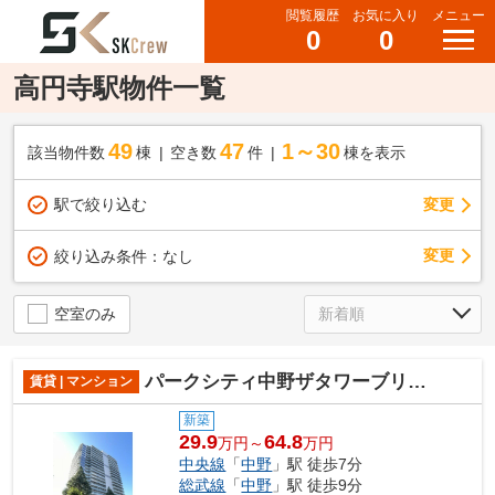
閲覧履歴
お気に入り
メニュー
0
0
高円寺駅物件一覧
49
47
1～30
該当物件数
棟
空き数
件
棟を表示
駅で絞り込む
変更
変更
絞り込み条件：
なし
空室のみ
パークシティ中野ザタワーブリーズ
賃貸 | マンション
新築
29.9
64.8
万円～
万円
中央線
「
中野
」駅 徒歩7分
総武線
「
中野
」駅 徒歩9分