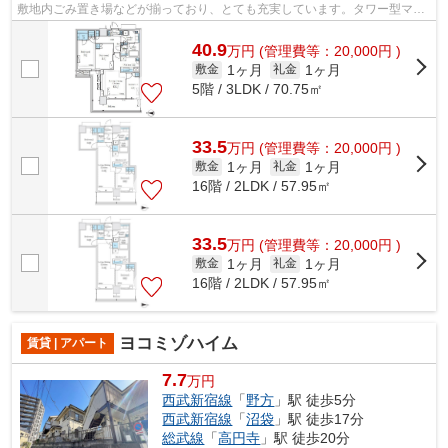
敷地内ごみ置き場などが揃っており、とても充実しています。タワー型マン
ションならいつでも遠くの景色を楽しめ...
40.9
万
円
(管理費等：20,000円 )
1ヶ月
1ヶ月
敷金
礼金
5階 / 3LDK / 70.75㎡
33.5
万
円
(管理費等：20,000円 )
1ヶ月
1ヶ月
敷金
礼金
16階 / 2LDK / 57.95㎡
33.5
万
円
(管理費等：20,000円 )
1ヶ月
1ヶ月
敷金
礼金
16階 / 2LDK / 57.95㎡
ヨコミゾハイム
賃貸 | アパート
7.7
万円
西武新宿線
「
野方
」駅 徒歩5分
西武新宿線
「
沼袋
」駅 徒歩17分
総武線
「
高円寺
」駅 徒歩20分