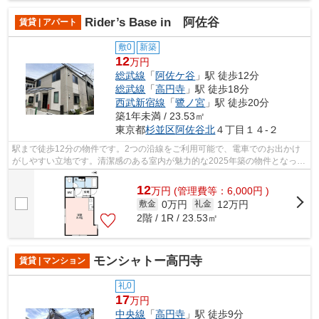
Rider’s Base in 阿佐谷
賃貸 | アパート
敷0
新築
12
万円
総武線
「
阿佐ケ谷
」駅 徒歩12分
総武線
「
高円寺
」駅 徒歩18分
西武新宿線
「
鷺ノ宮
」駅 徒歩20分
築1年未満 / 23.53㎡
東京都
杉並区
阿佐谷北
４丁目１４-２
駅まで徒歩12分の物件です。2つの沿線をご利用可能で、電車でのお出かけ
がしやすい立地です。清潔感のある室内が魅力的な2025年築の物件となって
おり、一押しです。最上階の物件です。...
12
万
円
(管理費等：6,000円 )
0万円
12万円
敷金
礼金
2階 / 1R / 23.53㎡
モンシャトー高円寺
賃貸 | マンション
礼0
17
万円
中央線
「
高円寺
」駅 徒歩9分