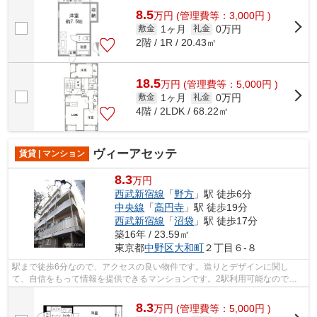
8.5
万
円
(管理費等：3,000円 )
1ヶ月
0万円
敷金
礼金
2階 / 1R / 20.43㎡
18.5
万
円
(管理費等：5,000円 )
1ヶ月
0万円
敷金
礼金
4階 / 2LDK / 68.22㎡
ヴィーアセッテ
賃貸 | マンション
8.3
万円
西武新宿線
「
野方
」駅 徒歩6分
中央線
「
高円寺
」駅 徒歩19分
西武新宿線
「
沼袋
」駅 徒歩17分
築16年 / 23.59㎡
東京都
中野区
大和町
２丁目６-８
駅まで徒歩6分なので、アクセスの良い物件です。造りとデザインに関し
て、自信をもって情報を提供できるマンションです。2駅利用可能なので、
用途や行き先に応じて経路を選択できます...
8.3
万
円
(管理費等：5,000円 )