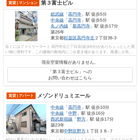
第３富士ビル
賃貸 | マンション
総武線
「
高円寺
」駅 徒歩5分
中央線
「
高円寺
」駅 徒歩5分
丸ノ内線
「
新高円寺
」駅 徒歩17分
築26年
東京都
杉並区
高円寺北
２丁目38-3
近くにはファミリーマート 高円寺北三丁目店(徒歩6分)がありちょっとした買
い物に便利です。この建物の敷地内にごみ置き場があります。風通しが良く
真夏の暑い日も快適に過ごせるマン...
現在空室情報がありません。
「第３富士ビル」への
お問い合わせはこちら
メゾンドリュミエール
賃貸 | アパート
中央線
「
高円寺
」駅 徒歩10分
中央線
「
中野
」駅 徒歩16分
西武新宿線
「
野方
」駅 徒歩17分
築23年
東京都
中野区
野方
１丁目３８-７
ぜひ一度見ていただきたい、「メゾンドリュミエール」です。ファミリーマ