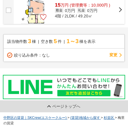
15
万
円
(管理費等：10,000円 )
0万円
0万円
敷金
礼金
4階 / 2LDK / 49.20㎡
3
5
1～3
該当物件数
棟
空き数
件
棟を表示
変更
絞り込み条件：
なし
ページトップへ
中野区の賃貸｜SKCrew(エスケークルー)
>
(賃貸)地域から探す
>
杉並区
>
梅里
の賃貸