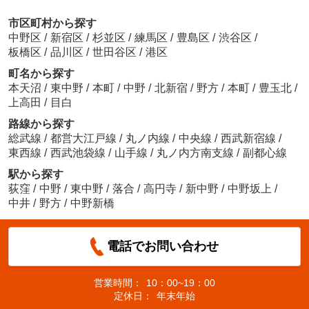
市区町村から探す
中野区
/
新宿区
/
杉並区
/
練馬区
/
豊島区
/
渋谷区
/
板橋区
/
品川区
/
世田谷区
/
港区
町名から探す
本天沼
/
東中野
/
本町
/
中野
/
北新宿
/
野方
/
本町
/
豊玉北
/
上高田
/
目白
路線から探す
総武線
/
都営大江戸線
/
丸ノ内線
/
中央線
/
西武新宿線
/
東西線
/
西武池袋線
/
山手線
/
丸ノ内方南支線
/
副都心線
駅から探す
荻窪
/
中野
/
東中野
/
落合
/
高円寺
/
新中野
/
中野坂上
/
中井
/
野方
/
中野新橋
電話でお問い合わせ
営業時間：
10：00~19：00
定休日：
年末年始