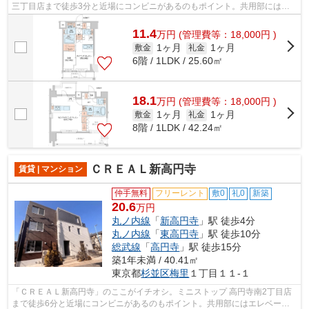
三丁目店まで徒歩3分と近場にコンビニがあるのもポイント。共用部には敷
地内ごみ置き場・エレベータなどが備...
11.4
万
円
(管理費等：18,000円 )
1ヶ月
1ヶ月
敷金
礼金
6階 / 1LDK / 25.60㎡
18.1
万
円
(管理費等：18,000円 )
1ヶ月
1ヶ月
敷金
礼金
8階 / 1LDK / 42.24㎡
ＣＲＥＡＬ新高円寺
賃貸 | マンション
仲手無料
フリーレント
敷0
礼0
新築
20.6
万円
丸ノ内線
「
新高円寺
」駅 徒歩4分
丸ノ内線
「
東高円寺
」駅 徒歩10分
総武線
「
高円寺
」駅 徒歩15分
築1年未満 / 40.41㎡
東京都
杉並区
梅里
１丁目１１-１
「ＣＲＥＡＬ新高円寺」のここがイチオシ。ミニストップ 高円寺南2丁目店
まで徒歩6分と近場にコンビニがあるのもポイント。共用部にはエレベー