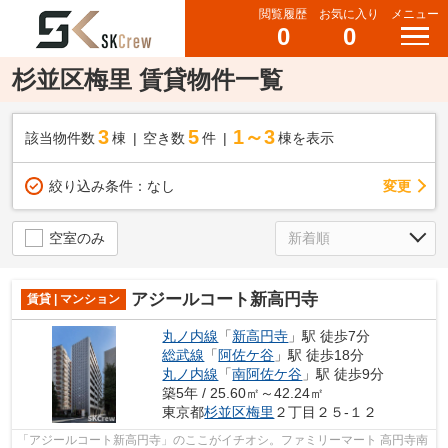
閲覧履歴
お気に入り
メニュー
0
0
杉並区梅里 賃貸物件一覧
3
5
1～3
該当物件数
棟
空き数
件
棟を表示
変更
絞り込み条件：
なし
空室のみ
アジールコート新高円寺
賃貸 | マンション
丸ノ内線
「
新高円寺
」駅 徒歩7分
総武線
「
阿佐ケ谷
」駅 徒歩18分
丸ノ内線
「
南阿佐ケ谷
」駅 徒歩9分
築5年 / 25.60㎡～42.24㎡
東京都
杉並区
梅里
２丁目２５-１２
「アジールコート新高円寺」のここがイチオシ。ファミリーマート 高円寺南