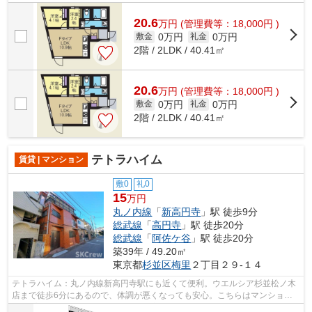
タ・敷地内ごみ置き場などが揃っており、...
20.6
万
円
(管理費等：18,000円 )
0万円
0万円
敷金
礼金
2階 / 2LDK / 40.41㎡
20.6
万
円
(管理費等：18,000円 )
0万円
0万円
敷金
礼金
2階 / 2LDK / 40.41㎡
テトラハイム
賃貸 | マンション
敷0
礼0
15
万円
丸ノ内線
「
新高円寺
」駅 徒歩9分
総武線
「
高円寺
」駅 徒歩20分
総武線
「
阿佐ケ谷
」駅 徒歩20分
築39年 / 49.20㎡
東京都
杉並区
梅里
２丁目２９-１４
テトラハイム：丸ノ内線新高円寺駅にも近くて便利。ウエルシア杉並松ノ木
店まで徒歩6分にあるので、体調が悪くなっても安心。こちらはマンション
タイプになります。駅から徒歩9分に立...