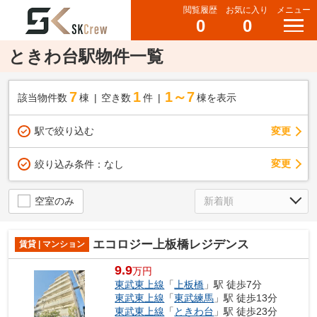
閲覧履歴
お気に入り
メニュー
0
0
ときわ台駅物件一覧
7
1
1～7
該当物件数
棟
空き数
件
棟を表示
駅で絞り込む
変更
変更
絞り込み条件：
なし
空室のみ
エコロジー上板橋レジデンス
賃貸 | マンション
9.9
万円
東武東上線
「
上板橋
」駅 徒歩7分
東武東上線
「
東武練馬
」駅 徒歩13分
東武東上線
「
ときわ台
」駅 徒歩23分