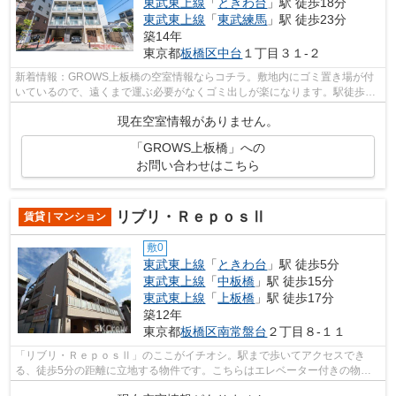
東武東上線
「
ときわ台
」駅 徒歩18分
東武東上線
「
東武練馬
」駅 徒歩23分
築14年
東京都
板橋区
中台
１丁目３１-２
新着情報：GROWS上板橋の空室情報ならコチラ。敷地内にゴミ置き場が付
いているので、遠くまで運ぶ必要がなくゴミ出しが楽になります。駅徒歩7
分に駅が立地する物件なので、電車を多く...
現在空室情報がありません。
「GROWS上板橋」への
お問い合わせはこちら
リブリ・ＲｅｐｏｓⅡ
賃貸 | マンション
敷0
東武東上線
「
ときわ台
」駅 徒歩5分
東武東上線
「
中板橋
」駅 徒歩15分
東武東上線
「
上板橋
」駅 徒歩17分
築12年
東京都
板橋区
南常盤台
２丁目８-１１
「リブリ・ＲｅｐｏｓⅡ」のここがイチオシ。駅まで歩いてアクセスでき
る、徒歩5分の距離に立地する物件です。こちらはエレベーター付きの物件
です。造りとデザインに関して、自信をも...