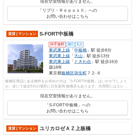
現在空室情報がありません。
「リブリ・ＲｅｐｏｓⅡ」への
お問い合わせはこちら
S-FORT中板橋
賃貸 | マンション
仲手無料
敷0
礼0
東武東上線
「
中板橋
」駅 徒歩8分
東武東上線
「
大山
」駅 徒歩13分
東武東上線
「
ときわ台
」駅 徒歩16分
築18年
東京都
板橋区
弥生町
７２-６
板橋区周辺にある物件をお求めの方は「S-FORT中板橋」はいかがでしょう
か。歩いて徒歩5分の場所に日生薬局 板橋店もあります。共用部にはエレベ
ータ・敷地内ごみ置き場など様々な設備...
現在空室情報がありません。
「S-FORT中板橋」への
お問い合わせはこちら
ユリカロゼＡＺ上板橋
賃貸 | マンション