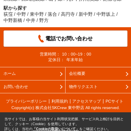
駅から探す
荻窪
/
中野
/
東中野
/
落合
/
高円寺
/
新中野
/
中野坂上
/
中野新橋
/
中井
/
野方
電話でお問い合わせ
営業時間：
10：00~19：00
定休日：
年末年始
ホーム
会社概要
お問い合わせ
物件リクエスト
プライバシーポリシー
利用規約
アクセスマップ
PCサイト
Copyright(c) 株式会社SKCrew 東中野店 All rights reserved.
当サイトでは、お客様の当サイト利用状況把握、サービス向上検討を目的と
して、クッキー（Cookie）を使用しています。
詳しくは、当社の
「Cookieの取扱いについて」
をご確認ください。