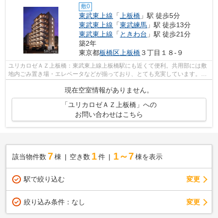
敷0
東武東上線
「
上板橋
」駅 徒歩5分
東武東上線
「
東武練馬
」駅 徒歩13分
東武東上線
「
ときわ台
」駅 徒歩21分
築2年
東京都
板橋区
上板橋
３丁目１８-９
ユリカロゼＡＺ上板橋：東武東上線上板橋駅にも近くて便利。共用部には敷
地内ごみ置き場・エレベータなどが揃っており、とても充実しています。こ
ちらの物件、通風良好な居住環境でど...
現在空室情報がありません。
「ユリカロゼＡＺ上板橋」への
お問い合わせはこちら
7
1
1～7
該当物件数
棟
空き数
件
棟を表示
駅で絞り込む
変更
変更
絞り込み条件：
なし