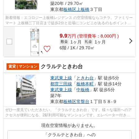
築20年 / 29.70㎡
東京都
板橋区
上板橋
３丁目
新着情報：エコロジー上板橋レジデンス の空室情報ならコチラ。ファミリー
マート 上板橋三丁目店まで徒歩2分と近場にコンビニがあるのもポイント。
共用部にはエレベータ・敷地内ごみ置...
9.9
万
円
(管理費等：8,000円 )
1ヶ月
1ヶ月
敷金
礼金
6階 / 1K / 29.70㎡
クラルテときわ台
賃貸 | マンション
東武東上線
「
ときわ台
」駅 徒歩5分
都営三田線
「
板橋本町
」駅 徒歩14分
東武東上線
「
中板橋
」駅 徒歩5分
築7年
東京都
板橋区
常盤台
１丁目５８-９
ぜひ一度見ていただきたい、「クラルテときわ台」です。様々な場所へのア
クセスが便利になる、2駅利用可能なマンションです。エレベーター付き物
件です。この物件は駅から徒歩5分のマ...
現在空室情報がありません。
「クラルテときわ台」への