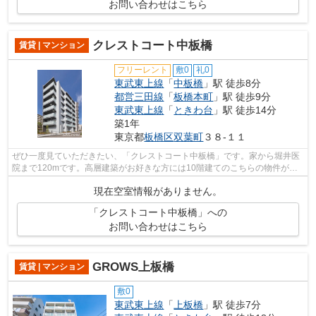
お問い合わせはこちら
クレストコート中板橋
賃貸 | マンション
フリーレント
敷0
礼0
東武東上線
「
中板橋
」駅 徒歩8分
都営三田線
「
板橋本町
」駅 徒歩9分
東武東上線
「
ときわ台
」駅 徒歩14分
築1年
東京都
板橋区
双葉町
３８-１１
ぜひ一度見ていただきたい、「クレストコート中板橋」です。家から堀井医
院まで120mです。高層建築がお好きな方には10階建てのこちらの物件が好
評です。こちらの物件にはエレベーター...
現在空室情報がありません。
「クレストコート中板橋」への
お問い合わせはこちら
GROWS上板橋
賃貸 | マンション
敷0
東武東上線
「
上板橋
」駅 徒歩7分