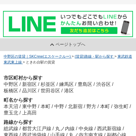
ページトップへ
中野区の賃貸｜SKCrew(エスケークルー)
>
(賃貸)路線・駅から探す
>
東武鉄道
東武東上線
>
ときわ台駅の賃貸
市区町村から探す
中野区
/
新宿区
/
杉並区
/
練馬区
/
豊島区
/
渋谷区
/
板橋区
/
品川区
/
世田谷区
/
港区
町名から探す
本天沼
/
東中野
/
本町
/
中野
/
北新宿
/
野方
/
本町
/
弥生町
/
豊玉北
/
上高田
路線から探す
総武線
/
都営大江戸線
/
丸ノ内線
/
中央線
/
西武新宿線
/
東西線
/
西武池袋線
/
山手線
/
丸ノ内方南支線
/
副都心線