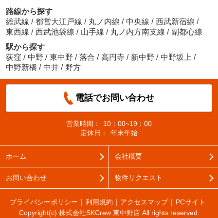
路線から探す
総武線
/
都営大江戸線
/
丸ノ内線
/
中央線
/
西武新宿線
/
東西線
/
西武池袋線
/
山手線
/
丸ノ内方南支線
/
副都心線
駅から探す
荻窪
/
中野
/
東中野
/
落合
/
高円寺
/
新中野
/
中野坂上
/
中野新橋
/
中井
/
野方
電話でお問い合わせ
営業時間：
10：00~19：00
定休日：
年末年始
ホーム
会社概要
お問い合わせ
物件リクエスト
プライバシーポリシー
利用規約
アクセスマップ
PCサイト
Copyright(c) 株式会社SKCrew 東中野店 All rights reserved.