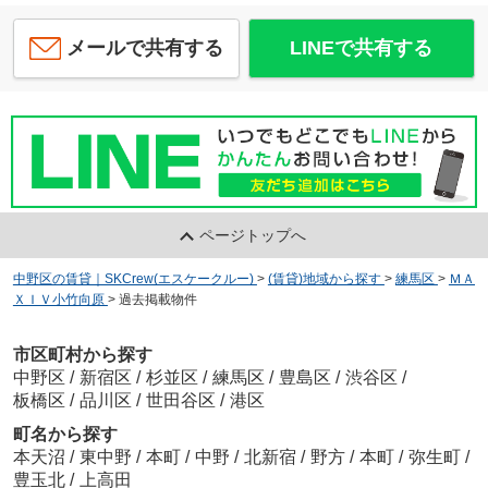
メールで共有する
LINEで共有する
ページトップへ
中野区の賃貸｜SKCrew(エスケークルー)
>
(賃貸)地域から探す
>
練馬区
>
ＭＡ
ＸＩＶ小竹向原
>
過去掲載物件
市区町村から探す
中野区
/
新宿区
/
杉並区
/
練馬区
/
豊島区
/
渋谷区
/
板橋区
/
品川区
/
世田谷区
/
港区
町名から探す
本天沼
/
東中野
/
本町
/
中野
/
北新宿
/
野方
/
本町
/
弥生町
/
豊玉北
/
上高田