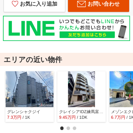
お気に入り追加
お問い合わせ
エリアの近い物件
グレンシャクジイ
クレイシアIDZ練馬富士見台
7.3
万
円
/ 1K
9.45
万
円
/ 1DK
6.7
万
円
/ 1