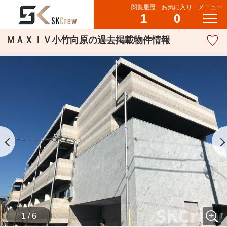
閲覧履歴
お気に入り
メニュー
1
0
ＭＡＸＩＶ小竹向原の過去掲載物件情報
1 / 6