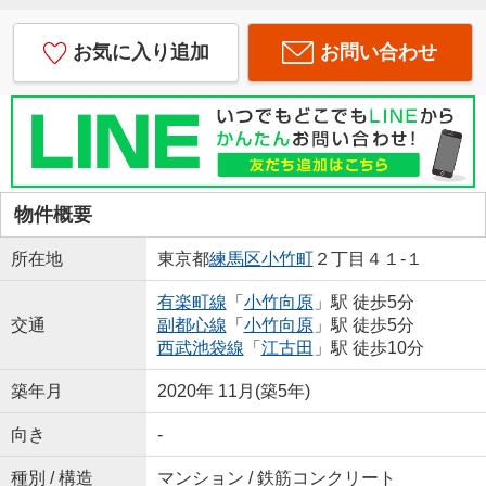
お気に入り追加
お問い合わせ
物件概要
所在地
東京都
練馬区
小竹町
２丁目４１-１
有楽町線
「
小竹向原
」駅 徒歩5分
交通
副都心線
「
小竹向原
」駅 徒歩5分
西武池袋線
「
江古田
」駅 徒歩10分
築年月
2020年 11月(築5年)
向き
-
種別 / 構造
マンション / 鉄筋コンクリート