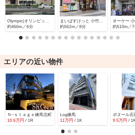
Olympic(オリンピック) 小竹向原店
まいばすけっと 小竹向原駅北店
オーケー 
約460m／6分
約562m／8分
約510m／
エリアの近い物件
Ｎ−ｓｔａｇｅ練馬北町
Log練馬
ボヌール石
10.6
万
円
/ 1R
11
万
円
/ 1K
9.5
万
円
/ 1