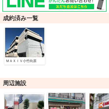
成約済み一覧
ＭＡＸＩＶ小竹向原
周辺施設