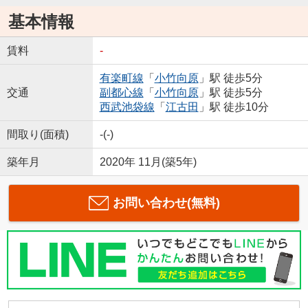
基本情報
賃料
-
有楽町線
「
小竹向原
」駅 徒歩5分
交通
副都心線
「
小竹向原
」駅 徒歩5分
西武池袋線
「
江古田
」駅 徒歩10分
間取り(面積)
-(-)
築年月
2020年 11月(築5年)
お問い合わせ(無料)