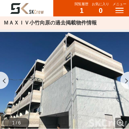
閲覧履歴
お気に入り
メニュー
1
0
ＭＡＸＩＶ小竹向原の過去掲載物件情報
1 / 6