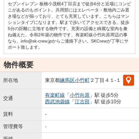
セブンイレブン 板橋小茂根4丁目店まで徒歩6分と近場にコンビ
ニがあるのもポイント。共用部にはエレベータ・敷地内ごみ置
き場などが揃っており、とても充実しています。こちらはマン
ションタイプになります。駅まで歩いてアクセスできる、徒歩
5分の距離に立地する物件です。充実の設備と綺麗な室内を兼
ね備えた、令和2年築の物件です。有楽町線小竹向原周辺の事
なら、info@sk-crew.jpからご連絡下さい。SKCrewが丁寧にサ
ポート致します。
物件概要
所在地
東京都
練馬区
小竹町
２丁目４１-１
有楽町線
「
小竹向原
」駅 徒歩5分
交通
西武池袋線
「
江古田
」駅 徒歩10分
賃料
-
管理費等
-
面積
-