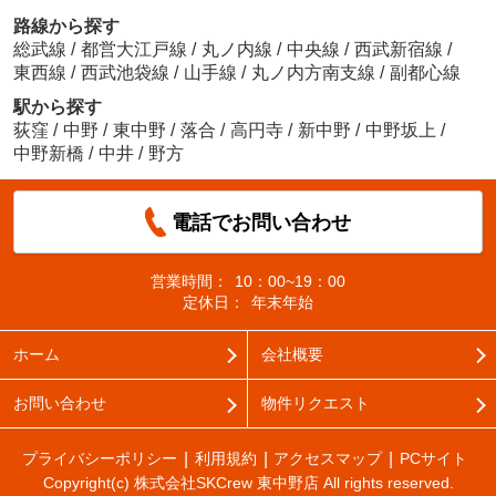
路線から探す
総武線
/
都営大江戸線
/
丸ノ内線
/
中央線
/
西武新宿線
/
東西線
/
西武池袋線
/
山手線
/
丸ノ内方南支線
/
副都心線
駅から探す
荻窪
/
中野
/
東中野
/
落合
/
高円寺
/
新中野
/
中野坂上
/
中野新橋
/
中井
/
野方
電話でお問い合わせ
営業時間：
10：00~19：00
定休日：
年末年始
ホーム
会社概要
お問い合わせ
物件リクエスト
プライバシーポリシー
利用規約
アクセスマップ
PCサイト
Copyright(c) 株式会社SKCrew 東中野店 All rights reserved.