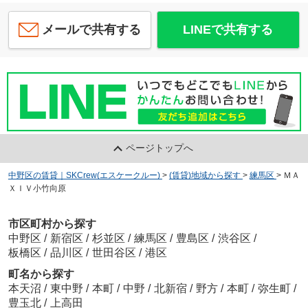
メールで共有する
LINEで共有する
ページトップへ
中野区の賃貸｜SKCrew(エスケークルー)
>
(賃貸)地域から探す
>
練馬区
>
ＭＡ
ＸＩＶ小竹向原
市区町村から探す
中野区
/
新宿区
/
杉並区
/
練馬区
/
豊島区
/
渋谷区
/
板橋区
/
品川区
/
世田谷区
/
港区
町名から探す
本天沼
/
東中野
/
本町
/
中野
/
北新宿
/
野方
/
本町
/
弥生町
/
豊玉北
/
上高田