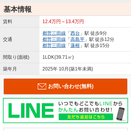
基本情報
賃料
12.4万円～13.4万円
都営三田線
「
西台
」駅 徒歩9分
交通
都営三田線
「
高島平
」駅 徒歩12分
都営三田線
「
蓮根
」駅 徒歩15分
間取り(面積)
1LDK(39.71㎡)
築年月
2025年 10月(築1年未満)
お問い合わせ(無料)