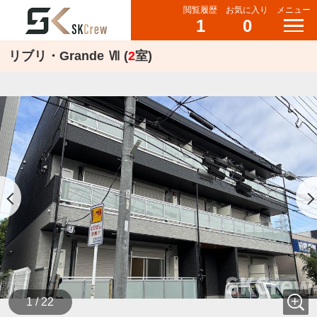
閲覧履歴
お気に入り
メニュー
1
0
リブリ・Grande Ⅶ (
2
室)
1 / 22