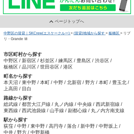
ページトップへ
中野区の賃貸｜SKCrew(エスケークルー)
>
(賃貸)地域から探す
>
板橋区
>
リブ
リ・Grande Ⅶ
市区町村から探す
中野区
/
新宿区
/
杉並区
/
練馬区
/
豊島区
/
渋谷区
/
板橋区
/
品川区
/
世田谷区
/
港区
町名から探す
本天沼
/
東中野
/
本町
/
中野
/
北新宿
/
野方
/
本町
/
豊玉北
/
上高田
/
目白
路線から探す
総武線
/
都営大江戸線
/
丸ノ内線
/
中央線
/
西武新宿線
/
東西線
/
西武池袋線
/
山手線
/
副都心線
/
丸ノ内方南支線
駅から探す
荻窪
/
中野
/
東中野
/
高円寺
/
落合
/
新中野
/
中野坂上
/
中井
/
野方
/
中野新橋