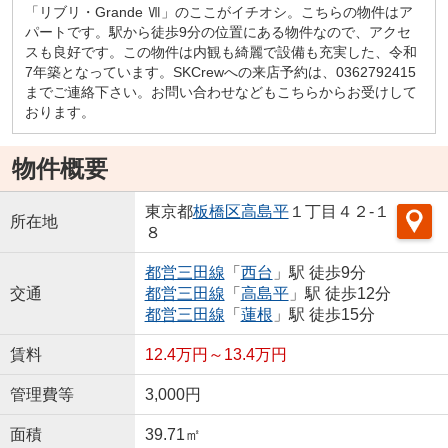
「リブリ・Grande Ⅶ」のここがイチオシ。こちらの物件はア
パートです。駅から徒歩9分の位置にある物件なので、アクセ
スも良好です。この物件は内観も綺麗で設備も充実した、令和
7年築となっています。SKCrewへの来店予約は、0362792415
までご連絡下さい。お問い合わせなどもこちらからお受けして
おります。
物件概要
東京都
板橋区
高島平
１丁目４２-１
所在地
８
都営三田線
「
西台
」駅 徒歩9分
交通
都営三田線
「
高島平
」駅 徒歩12分
都営三田線
「
蓮根
」駅 徒歩15分
賃料
12.4万円～13.4万円
管理費等
3,000円
面積
39.71㎡