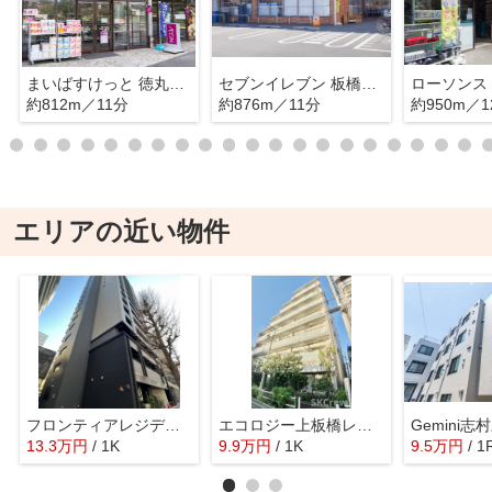
まいばすけっと 徳丸6丁目店
セブンイレブン 板橋徳丸6丁目店
約812m／11分
約876m／11分
約950m／1
エリアの近い物件
フロンティアレジデンス板橋
エコロジー上板橋レジデンス
Gemini志
13.3
万
円
/ 1K
9.9
万
円
/ 1K
9.5
万
円
/ 1