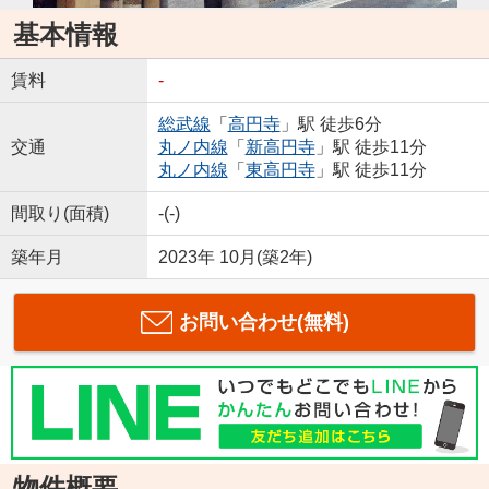
基本情報
賃料
-
総武線
「
高円寺
」駅 徒歩6分
交通
丸ノ内線
「
新高円寺
」駅 徒歩11分
丸ノ内線
「
東高円寺
」駅 徒歩11分
間取り(面積)
-(-)
築年月
2023年 10月(築2年)
お問い合わせ(無料)
物件概要