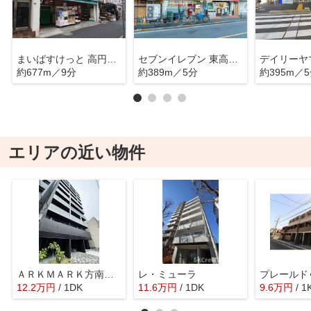
まいばすけっと 高円寺南2丁目店
セブンイレブン 東高円寺店
約677m／9分
約389m／5分
約395m／
エリアの近い物件
ＡＲＫＭＡＲＫ方南町Ｓｔａ．
レ・ミューラ
12.2
万
円
/ 1DK
11.6
万
円
/ 1DK
9.6
万
円
/ 1