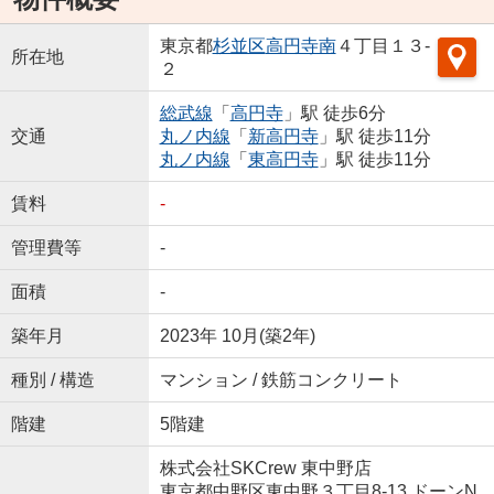
東京都
杉並区
高円寺南
４丁目１３-
所在地
２
総武線
「
高円寺
」駅 徒歩6分
交通
丸ノ内線
「
新高円寺
」駅 徒歩11分
丸ノ内線
「
東高円寺
」駅 徒歩11分
賃料
-
管理費等
-
面積
-
築年月
2023年 10月(築2年)
種別 / 構造
マンション / 鉄筋コンクリート
階建
5階建
株式会社SKCrew 東中野店
東京都中野区東中野３丁目8-13 ドーンN