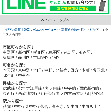
ページトップへ
中野区の賃貸｜SKCrew(エスケークルー)
>
(賃貸)地域から探す
>
杉並区
>
ミラ
コスタ高円寺
市区町村から探す
中野区
/
新宿区
/
杉並区
/
練馬区
/
豊島区
/
渋谷区
/
板橋区
/
品川区
/
世田谷区
/
港区
町名から探す
本天沼
/
東中野
/
本町
/
中野
/
北新宿
/
野方
/
本町
/
豊玉北
/
弥生町
/
中落合
路線から探す
総武線
/
都営大江戸線
/
丸ノ内線
/
中央線
/
西武新宿線
/
東西線
/
西武池袋線
/
山手線
/
丸ノ内方南支線
/
副都心線
駅から探す
荻窪
/
中野
/
東中野
/
落合
/
高円寺
/
新中野
/
中野坂上
/