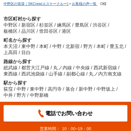
中野区の賃貸｜SKCrew(エスケークルー)
>
お客様の声一覧
>
O様
市区町村から探す
中野区
/
新宿区
/
杉並区
/
練馬区
/
豊島区
/
渋谷区
/
板橋区
/
品川区
/
世田谷区
/
港区
町名から探す
本天沼
/
東中野
/
本町
/
中野
/
北新宿
/
野方
/
本町
/
豊玉北
/
上高田
/
目白
路線から探す
総武線
/
都営大江戸線
/
丸ノ内線
/
中央線
/
西武新宿線
/
東西線
/
西武池袋線
/
山手線
/
副都心線
/
丸ノ内方南支線
駅から探す
荻窪
/
中野
/
東中野
/
高円寺
/
落合
/
新中野
/
中野坂上
/
中井
/
野方
/
中野新橋
電話でお問い合わせ
営業時間：
10：00~19：00