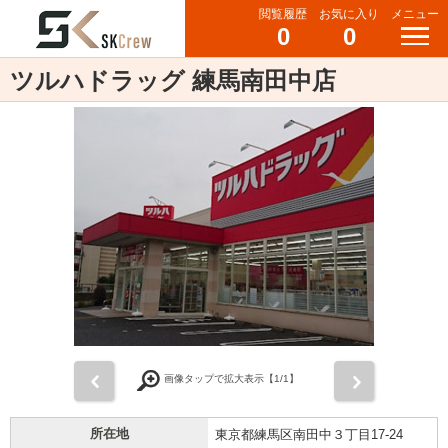
閲覧履歴
お気に入り
メニュー
0
0
ツルハドラッグ 練馬南田中店
前
次
画像タップで拡大表示【
1
/1】
所在地
東京都練馬区南田中３丁目17-24