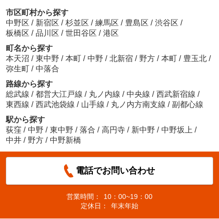
市区町村から探す
中野区
/
新宿区
/
杉並区
/
練馬区
/
豊島区
/
渋谷区
/
板橋区
/
品川区
/
世田谷区
/
港区
町名から探す
本天沼
/
東中野
/
本町
/
中野
/
北新宿
/
野方
/
本町
/
豊玉北
/
弥生町
/
中落合
路線から探す
総武線
/
都営大江戸線
/
丸ノ内線
/
中央線
/
西武新宿線
/
東西線
/
西武池袋線
/
山手線
/
丸ノ内方南支線
/
副都心線
駅から探す
荻窪
/
中野
/
東中野
/
落合
/
高円寺
/
新中野
/
中野坂上
/
中井
/
野方
/
中野新橋
電話でお問い合わせ
営業時間：
10：00~19：00
定休日：
年末年始