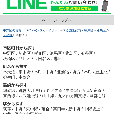
ページトップへ
中野区の賃貸｜SKCrew(エスケークルー)
>
周辺施設案内
>
練馬区
>
練馬区の
その他
>
奥村酒店
市区町村から探す
中野区
/
新宿区
/
杉並区
/
練馬区
/
豊島区
/
渋谷区
/
板橋区
/
品川区
/
世田谷区
/
港区
町名から探す
本天沼
/
東中野
/
本町
/
中野
/
北新宿
/
野方
/
本町
/
豊玉北
/
弥生町
/
中落合
路線から探す
総武線
/
都営大江戸線
/
丸ノ内線
/
中央線
/
西武新宿線
/
東西線
/
西武池袋線
/
山手線
/
丸ノ内方南支線
/
副都心線
駅から探す
荻窪
/
中野
/
東中野
/
落合
/
高円寺
/
新中野
/
中野坂上
/