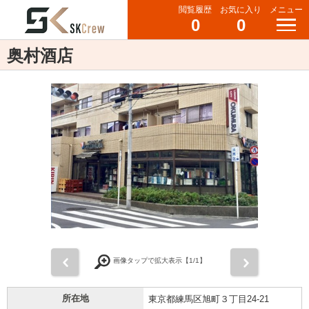
閲覧履歴
お気に入り
メニュー
0
0
奥村酒店
前
次
画像タップで拡大表示【
1
/1】
所在地
東京都練馬区旭町３丁目24-21