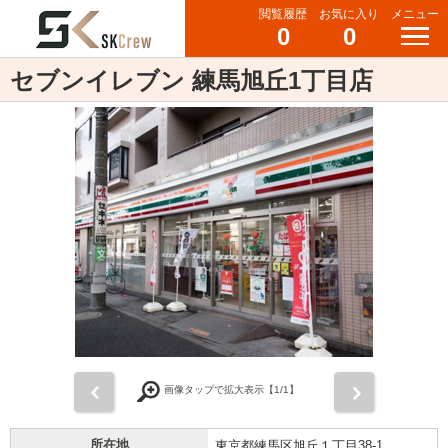
閲覧履歴
お気に入り
メニュー
0
0
セブンイレブン 練馬旭丘1丁目店
前
次
画像タップで拡大表示【
1
/1】
所在地
東京都練馬区旭丘１丁目38-1