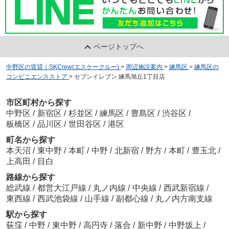
ページトップへ
中野区の賃貸｜SKCrew(エスケークルー)
>
周辺施設案内
>
練馬区
>
練馬区の
コンビニエンスストア
>
セブンイレブン 練馬旭丘1丁目店
市区町村から探す
中野区
/
新宿区
/
杉並区
/
練馬区
/
豊島区
/
渋谷区
/
板橋区
/
品川区
/
世田谷区
/
港区
町名から探す
本天沼
/
東中野
/
本町
/
中野
/
北新宿
/
野方
/
本町
/
豊玉北
/
上高田
/
目白
路線から探す
総武線
/
都営大江戸線
/
丸ノ内線
/
中央線
/
西武新宿線
/
東西線
/
西武池袋線
/
山手線
/
副都心線
/
丸ノ内方南支線
駅から探す
荻窪
/
中野
/
東中野
/
高円寺
/
落合
/
新中野
/
中野坂上
/