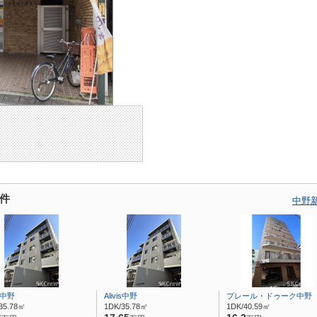
件
中野
is中野
Alivis中野
プレール・ドゥーク中野
35.78㎡
1DK/35.78㎡
1DK/40.59㎡