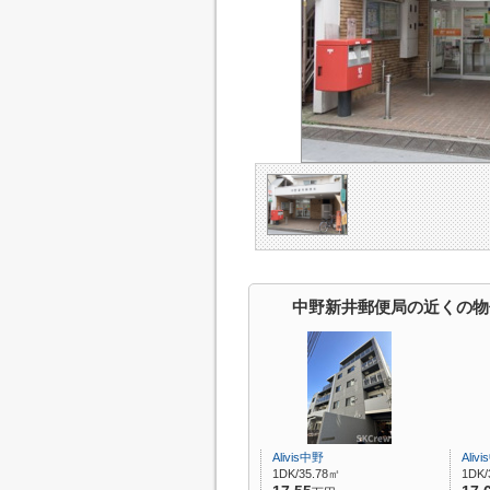
中野新井郵便局の近くの物
Alivis中野
Aliv
1DK/35.78㎡
1DK/