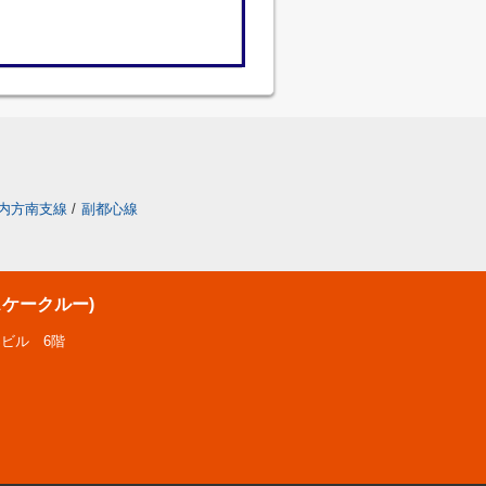
内方南支線
/
副都心線
スケークルー)
Sビル 6階