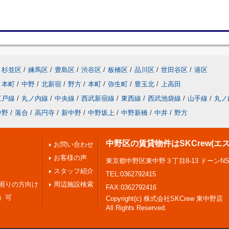
杉並区
/
練馬区
/
豊島区
/
渋谷区
/
板橋区
/
品川区
/
世田谷区
/
港区
本町
/
中野
/
北新宿
/
野方
/
本町
/
弥生町
/
豊玉北
/
上高田
江戸線
/
丸ノ内線
/
中央線
/
西武新宿線
/
東西線
/
西武池袋線
/
山手線
/
丸ノ
中野
/
落合
/
高円寺
/
新中野
/
中野坂上
/
中野新橋
/
中井
/
野方
中野区の賃貸物件はSKCrew(エ
お問い合わせ
お客様の声
東京都中野区東中野３丁目8-13 ドーンN
スタッフ紹介
TEL:0362792415
困りの方向け
周辺施設検索
FAX:0362792416
）可
Copyright(c) 株式会社SKCrew 東中野店
All Rights Reserved.