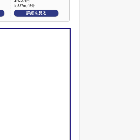
14.5
万円
約387m／5分
詳細を見る