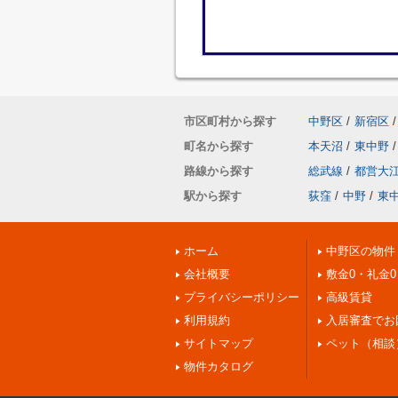
市区町村から探す
中野区
/
新宿区
/
町名から探す
本天沼
/
東中野
/
路線から探す
総武線
/
都営大
駅から探す
荻窪
/
中野
/
東
ホーム
中野区の物件
会社概要
敷金0・礼金0
プライバシーポリシー
高級賃貸
利用規約
入居審査でお
サイトマップ
ペット（相談
物件カタログ