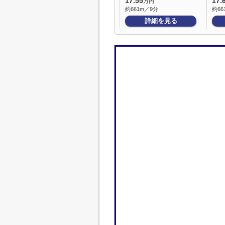
17.55
17.
万円
約661m／9分
約66
詳細を見る