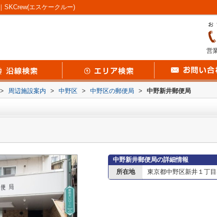
KCrew(エスケークルー)
営業
>
周辺施設案内
>
中野区
>
中野区の郵便局
>
中野新井郵便局
中野新井郵便局の詳細情報
所在地
東京都中野区新井１丁目3