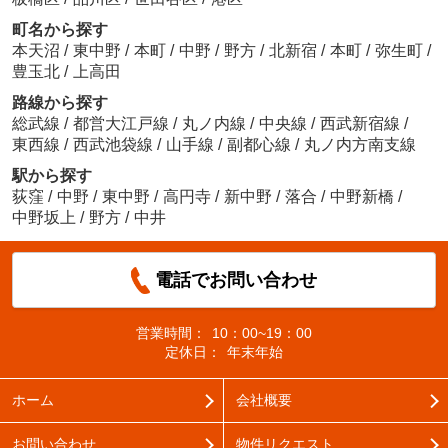
町名から探す
本天沼
/
東中野
/
本町
/
中野
/
野方
/
北新宿
/
本町
/
弥生町
/
豊玉北
/
上高田
路線から探す
総武線
/
都営大江戸線
/
丸ノ内線
/
中央線
/
西武新宿線
/
東西線
/
西武池袋線
/
山手線
/
副都心線
/
丸ノ内方南支線
駅から探す
荻窪
/
中野
/
東中野
/
高円寺
/
新中野
/
落合
/
中野新橋
/
中野坂上
/
野方
/
中井
電話でお問い合わせ
営業時間：
10：00~19：00
定休日：
年末年始
ホーム
会社概要
お問い合わせ
物件リクエスト