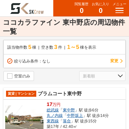
閲覧履歴
お気に入り
メニュー
0
0
ココカラファイン 東中野店の周辺物件
一覧
5
3
1～5
該当物件数
棟
空き数
件
棟を表示
変更
絞り込み条件：
なし
空室のみ
プラムコート東中野
賃貸 | マンション
17
万円
総武線
「
東中野
」駅 徒歩6分
丸ノ内線
「
中野坂上
」駅 徒歩14分
東西線
「
落合
」駅 徒歩15分
築17年 / 42.40㎡