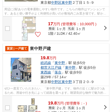
東京都
中野区
東中野
２丁目１５-９
周辺に2駅ありの電車通勤しやすい物件です。こちらの物件はマンションで
す。あると使い勝手がよく利便性が高いのが敷地内ごみ置き場です。駅から
徒歩6分の物件なら、駅前のお買い物も...
17
万
円
(管理費等：10,000円 )
1ヶ月
1ヶ月
敷金
礼金
1階 / 1LDK / 42.40㎡
東中野戸建
賃貸 | 一戸建て
19.8
万円
総武線
「
東中野
」駅 徒歩5分
都営大江戸線
「
東中野
」駅 徒歩5分
東西線
「
落合
」駅 徒歩9分
築29年 / 57.14㎡
東京都
中野区
東中野
３丁目２０-９
ぜひ一度見ていただきたい、「東中野戸建」です。物件の近くに駅が2つあ
るため、用途や行き先によって経路を選べます。眺望良好な物件で魅力的で
す。風通しが良く真夏の暑い日も快適に...
19.8
万
円
(管理費等：- )
2ヶ月
1ヶ月
敷金
礼金