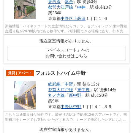
東西線
「
落合
」駅 徒歩3分
都営大江戸線
「
中井
」駅 徒歩10分
築23年
東京都
中野区
上高田
１丁目１-６
新着情報：ハイネスコートの空室情報ならコチラ。セブンイレブン 東中野銀
座通り店が287m以内にある物件です。2駅利用できる場所にあり、行き先に
応じて乗車駅の使い分けができます。...
現在空室情報がありません。
「ハイネスコート」への
お問い合わせはこちら
フォルストハイム中野
賃貸 | アパート
総武線
「
中野
」駅 徒歩12分
都営大江戸線
「
東中野
」駅 徒歩14分
丸ノ内線
「
新中野
」駅 徒歩20分
築9年
東京都
中野区
中野
１丁目４１-３６
こちらは通風良好な物件です。最寄りの駅まで徒歩12分のアパートです。初
期費用をカードでお支払いいただけるので、カードで決済したい方にもおす
すめです。こちらの物件はアパートで...
現在空室情報がありません。