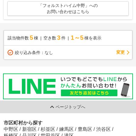
「フォルストハイム中野」への
お問い合わせはこちら
5
3
1～5
該当物件数
棟
空き数
件
棟を表示
変更
絞り込み条件：
なし
ページトップへ
市区町村から探す
中野区
/
新宿区
/
杉並区
/
練馬区
/
豊島区
/
渋谷区
/
板橋区
/
品川区
/
世田谷区
/
港区