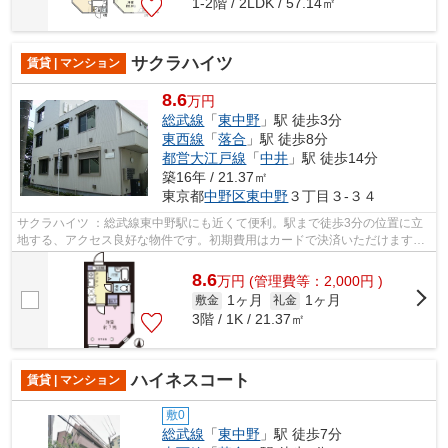
1-2階 / 2LDK / 57.14㎡
サクラハイツ
賃貸 | マンション
8.6
万円
総武線
「
東中野
」駅 徒歩3分
東西線
「
落合
」駅 徒歩8分
都営大江戸線
「
中井
」駅 徒歩14分
築16年 / 21.37㎡
東京都
中野区
東中野
３丁目３-３４
サクラハイツ ：総武線東中野駅にも近くて便利。駅まで徒歩3分の位置に立
地する、アクセス良好な物件です。初期費用はカードで決済いただけます。
最上階の物件です。ココ総武線東中野...
8.6
万
円
(管理費等：2,000円 )
1ヶ月
1ヶ月
敷金
礼金
3階 / 1K / 21.37㎡
ハイネスコート
賃貸 | マンション
敷0
総武線
「
東中野
」駅 徒歩7分