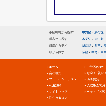
市区町村から探す
中野区
/
新宿区
/
町名から探す
本天沼
/
東中野
/
路線から探す
総武線
/
都営大
駅から探す
荻窪
/
中野
/
東
ホーム
中野区の物件
会社概要
敷金0・礼金0
プライバシーポリシー
高級賃貸
利用規約
入居審査でお
サイトマップ
ペット（相談
物件カタログ