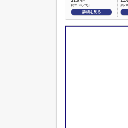
21.9
21.
万円
約210m／3分
約21
詳細を見る