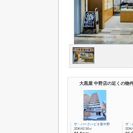
大黒屋 中野店の近くの物
ザ・パークハビオ新中野
ザ・
2DK/42.50㎡
2DK/