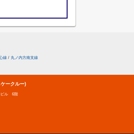
心線
/
丸ノ内方南支線
スケークルー)
Sビル 6階