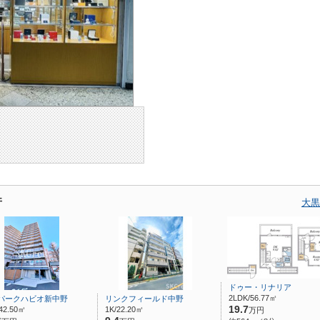
件
大黒
ドゥー・リナリア
2LDK/56.77㎡
パークハビオ新中野
リンクフィールド中野
19.7
42.50㎡
1K/22.20㎡
万円