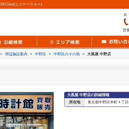
Crew(エスケークルー)
営業
>
周辺施設案内
>
中野区
>
中野区のその他
>
大黒屋 中野店
大黒屋 中野店の詳細情報
所在地
東京都中野区本町４丁目4