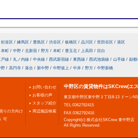
杉並区
/
練馬区
/
豊島区
/
渋谷区
/
板橋区
/
品川区
/
世田谷区
/
港区
本町
/
中野
/
北新宿
/
野方
/
本町
/
豊玉北
/
上高田
/
目白
江戸線
/
丸ノ内線
/
中央線
/
西武新宿線
/
東西線
/
西武池袋線
/
山手線
/
副都
中野
/
高円寺
/
落合
/
新中野
/
中野坂上
/
中井
/
野方
/
中野新橋
中野区の賃貸物件はSKCrew(エ
お問い合わせ
お客様の声
東京都中野区東中野３丁目8-13 ドーンN
スタッフ紹介
TEL:0362792415
困りの方向け
周辺施設検索
FAX:0362792416
）可
Copyright(c) 株式会社SKCrew 東中野店
All Rights Reserved.