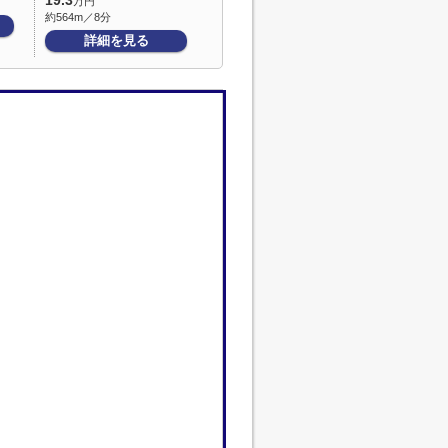
19.3
万円
約564m／8分
詳細を見る