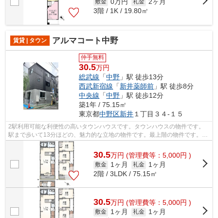
0万円
2ヶ月
敷金
礼金
3階 / 1K / 19.80㎡
アルマコート中野
賃貸 | タウン
仲手無料
30.5
万円
総武線
「
中野
」駅 徒歩13分
西武新宿線
「
新井薬師前
」駅 徒歩8分
中央線
「
中野
」駅 徒歩12分
築1年 / 75.15㎡
東京都
中野区
新井
１丁目３４-１５
2駅利用可能な利便性の高いタウンハウスです。タウンハウスの物件です。
駅まで歩いて13分ほどの、魅力的な立地の物件です。最上階の物件です。メ
ールアドレスinfo@sk-crew.jp宛にお問...
30.5
万
円
(管理費等：5,000円 )
1ヶ月
1ヶ月
敷金
礼金
2階 / 3LDK / 75.15㎡
30.5
万
円
(管理費等：5,000円 )
1ヶ月
1ヶ月
敷金
礼金