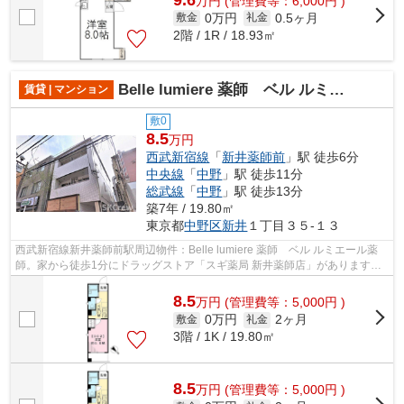
万
円
(管理費等：6,000円 )
0万円
0.5ヶ月
敷金
礼金
2階 / 1R / 18.93㎡
Belle lumiere 薬師 ベル ルミエール薬師
賃貸 | マンション
敷0
8.5
万円
西武新宿線
「
新井薬師前
」駅 徒歩6分
中央線
「
中野
」駅 徒歩11分
総武線
「
中野
」駅 徒歩13分
築7年 / 19.80㎡
東京都
中野区
新井
１丁目３５-１３
西武新宿線新井薬師前駅周辺物件：Belle lumiere 薬師 ベル ルミエール薬
師。家から徒歩1分にドラッグストア「スギ薬局 新井薬師店」があります。
初期費用をカードでお支払いいただけ...
8.5
万
円
(管理費等：5,000円 )
0万円
2ヶ月
敷金
礼金
3階 / 1K / 19.80㎡
8.5
万
円
(管理費等：5,000円 )