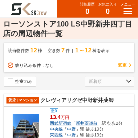
閲覧履歴
お気に入り
メニュー
0
0
ローソンストア100 LS中野新井四丁目
店の周辺物件一覧
12
7
1～12
該当物件数
棟
空き数
件
棟を表示
変更
絞り込み条件：
なし
空室のみ
クレヴィアリグゼ中野新井薬師
賃貸 | マンション
敷0
13.4
万円
西武新宿線
「
新井薬師前
」駅 徒歩2分
中央線
「
中野
」駅 徒歩19分
東西線
「
中野
」駅 徒歩19分