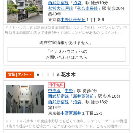
西武新宿線
「
沼袋
」駅 徒歩10分
都営大江戸線
「
落合南長崎
」駅 徒歩20分
築49年
東京都
中野区
松が丘
１丁目8-9
イナミハウス：西武新宿線新井薬師前駅にも近くて便利。セブンイレブン 中
野新井薬師前駅北店まで徒歩4分と近場にコンビニがあるのもポイント。ク
レジットカードで初期費用がお支払い...
現在空室情報がありません。
「イナミハウス」への
お問い合わせはこちら
ｖｉｌｌａ花水木
賃貸 | アパート
仲手無料
中央線
「
中野
」駅 徒歩7分
西武新宿線
「
新井薬師前
」駅 徒歩10分
西武新宿線
「
沼袋
」駅 徒歩13分
築14年
東京都
中野区
新井
１丁目12-3
ｖｉｌｌａ花水木：中央線中野駅にも近くて便利。ファミリーマート 中野通
り店まで徒歩4分と近場にコンビニがあるのもポイント。こちらの物件はア
パートです。朝に慌てることなく行動...