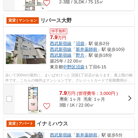
2-3階 / 3LDK / 75.15㎡
リバース大野
賃貸 | マンション
仲手無料
7.9
万円
西武新宿線
「
沼袋
」駅 徒歩2分
西武新宿線
「
新井薬師前
」駅 徒歩10分
西武新宿線
「
野方
」駅 徒歩18分
築25年 / 22.00㎡
東京都
中野区
沼袋
１丁目6-15
歩いて300mの場所に、まいばすけっと 沼袋1丁目店があります。最上階の物
件です。こちらの物件はマンションです。クレジットカードで初期費用がお
支払いいただけるので、決済の手間が...
7.9
万
円
(管理費等：3,000円 )
1ヶ月
1ヶ月
敷金
礼金
3階 / 1K / 22.00㎡
イナミハウス
賃貸 | アパート
西武新宿線
「
新井薬師前
」駅 徒歩5分