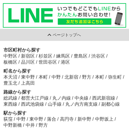
ページトップへ
市区町村から探す
中野区
/
新宿区
/
杉並区
/
練馬区
/
豊島区
/
渋谷区
/
板橋区
/
品川区
/
世田谷区
/
港区
町名から探す
本天沼
/
東中野
/
本町
/
中野
/
北新宿
/
野方
/
本町
/
弥生町
/
豊玉北
/
上高田
路線から探す
総武線
/
都営大江戸線
/
丸ノ内線
/
中央線
/
西武新宿線
/
東西線
/
西武池袋線
/
山手線
/
丸ノ内方南支線
/
副都心線
駅から探す
荻窪
/
中野
/
東中野
/
落合
/
高円寺
/
新中野
/
中野坂上
/
中野新橋
/
中井
/
野方