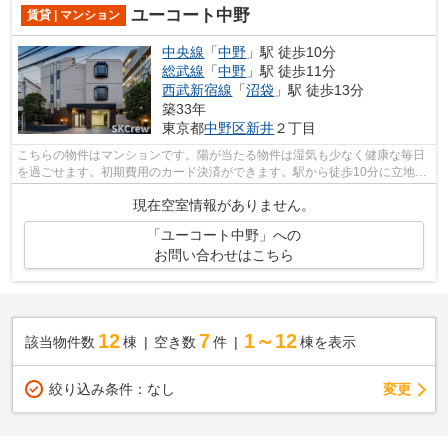
ユーコート中野
賃貸 | マンション
中央線
「
中野
」駅 徒歩10分
総武線
「
中野
」駅 徒歩11分
西武新宿線
「
沼袋
」駅 徒歩13分
築33年
東京都
中野区
新井
２丁目
こちらの物件はマンションです。陽が当たる物件は湿気も少なく健康な毎日
を過ごせます。初期費用のカード決済ができます。駅から徒歩10分に立地す
る、魅力的な駅近物件です。明るいス...
現在空室情報がありません。
「ユーコート中野」への
お問い合わせはこちら
12
7
1～12
該当物件数
棟
空き数
件
棟を表示
変更
絞り込み条件：
なし