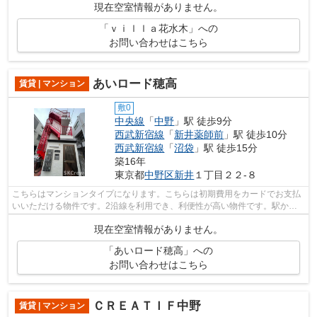
現在空室情報がありません。
「ｖｉｌｌａ花水木」への
お問い合わせはこちら
あいロード穂高
賃貸 | マンション
敷0
中央線
「
中野
」駅 徒歩9分
西武新宿線
「
新井薬師前
」駅 徒歩10分
西武新宿線
「
沼袋
」駅 徒歩15分
築16年
東京都
中野区
新井
１丁目２２-８
こちらはマンションタイプになります。こちらは初期費用をカードでお支払
いいただける物件です。2沿線を利用でき、利便性が高い物件です。駅から
徒歩9分の物件なら、駅前のお買い物も...
現在空室情報がありません。
「あいロード穂高」への
お問い合わせはこちら
ＣＲＥＡＴＩＦ中野
賃貸 | マンション