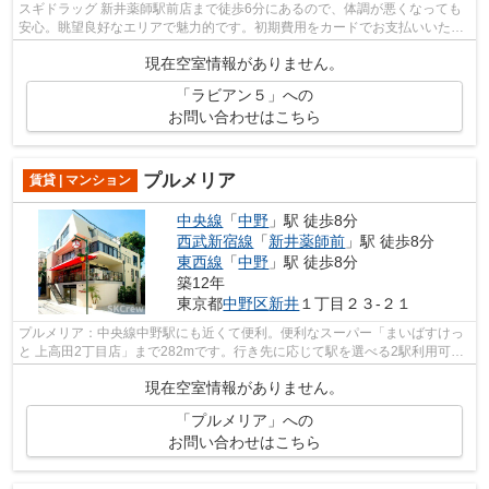
スギドラッグ 新井薬師駅前店まで徒歩6分にあるので、体調が悪くなっても
安心。眺望良好なエリアで魅力的です。初期費用をカードでお支払いいただ
けるので、カードで決済したい方にも...
現在空室情報がありません。
「ラビアン５」への
お問い合わせはこちら
プルメリア
賃貸 | マンション
中央線
「
中野
」駅 徒歩8分
西武新宿線
「
新井薬師前
」駅 徒歩8分
東西線
「
中野
」駅 徒歩8分
築12年
東京都
中野区
新井
１丁目２３-２１
プルメリア：中央線中野駅にも近くて便利。便利なスーパー「まいばすけっ
と 上高田2丁目店」まで282mです。行き先に応じて駅を選べる2駅利用可能
な物件です。こちらの物件はマンション...
現在空室情報がありません。
「プルメリア」への
お問い合わせはこちら