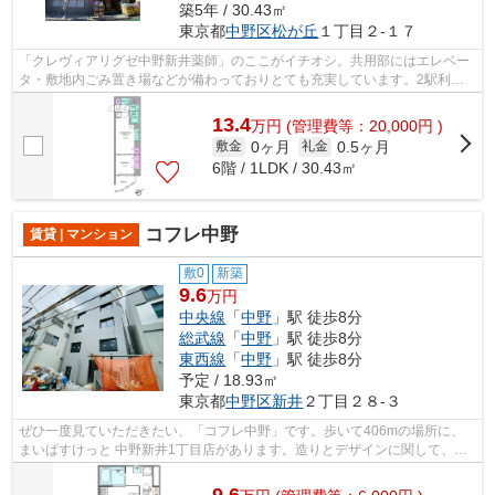
築5年 / 30.43㎡
東京都
中野区
松が丘
１丁目２-１７
「クレヴィアリグゼ中野新井薬師」のここがイチオシ。共用部にはエレベー
タ・敷地内ごみ置き場などが備わっておりとても充実しています。2駅利用
ができて、電車での移動に役立つ物件で...
13.4
万
円
(管理費等：20,000円 )
0ヶ月
0.5ヶ月
敷金
礼金
6階 / 1LDK / 30.43㎡
コフレ中野
賃貸 | マンション
敷0
新築
9.6
万円
中央線
「
中野
」駅 徒歩8分
総武線
「
中野
」駅 徒歩8分
東西線
「
中野
」駅 徒歩8分
予定 / 18.93㎡
東京都
中野区
新井
２丁目２８-３
ぜひ一度見ていただきたい、「コフレ中野」です。歩いて406mの場所に、
まいばすけっと 中野新井1丁目店があります。造りとデザインに関して、自
信をもって情報を提供できるマンション...
9.6