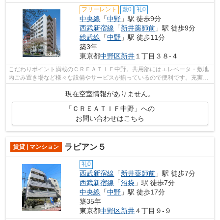
フリーレント
敷0
礼0
中央線
「
中野
」駅 徒歩9分
西武新宿線
「
新井薬師前
」駅 徒歩9分
総武線
「
中野
」駅 徒歩11分
築3年
東京都
中野区
新井
１丁目３８-４
こだわりポイント満載のＣＲＥＡＴＩＦ中野。共用部にはエレベータ・敷地
内ごみ置き場など様々な設備やサービスが揃っているので便利です。充実の
設備と綺麗な室内を兼ね備えた、令和5...
現在空室情報がありません。
「ＣＲＥＡＴＩＦ中野」への
お問い合わせはこちら
ラビアン５
賃貸 | マンション
礼0
西武新宿線
「
新井薬師前
」駅 徒歩7分
西武新宿線
「
沼袋
」駅 徒歩7分
中央線
「
中野
」駅 徒歩17分
築35年
東京都
中野区
新井
４丁目９-９