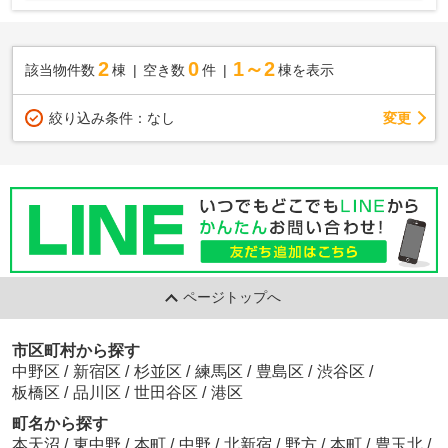
2
0
1～2
該当物件数
棟
空き数
件
棟を表示
変更
絞り込み条件：
なし
ページトップへ
市区町村から探す
中野区
/
新宿区
/
杉並区
/
練馬区
/
豊島区
/
渋谷区
/
板橋区
/
品川区
/
世田谷区
/
港区
町名から探す
本天沼
/
東中野
/
本町
/
中野
/
北新宿
/
野方
/
本町
/
豊玉北
/