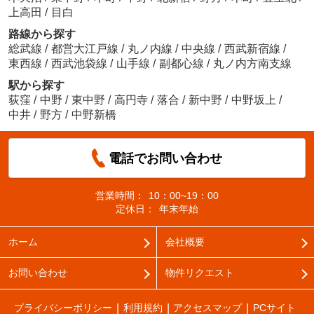
上高田
/
目白
路線から探す
総武線
/
都営大江戸線
/
丸ノ内線
/
中央線
/
西武新宿線
/
東西線
/
西武池袋線
/
山手線
/
副都心線
/
丸ノ内方南支線
駅から探す
荻窪
/
中野
/
東中野
/
高円寺
/
落合
/
新中野
/
中野坂上
/
中井
/
野方
/
中野新橋
電話でお問い合わせ
営業時間：
10：00~19：00
定休日：
年末年始
ホーム
会社概要
お問い合わせ
物件リクエスト
プライバシーポリシー
利用規約
アクセスマップ
PCサイト