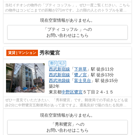
当社イチオシの物件の「プティ コッフル 」。ぜひ一度ご覧ください。こちら
の物件はコンビニまでの距離が271mです。上の階の人とのトラブルを避け
るには上階無しの物件です。こちらは...
現在空室情報がありません。
「プティ コッフル 」への
お問い合わせはこちら
秀和鷺宮
賃貸 | マンション
敷0
礼0
西武新宿線
「
下井草
」駅 徒歩11分
西武新宿線
「
鷺ノ宮
」駅 徒歩13分
西武池袋線
「
富士見台
」駅 徒歩15分
築2年
東京都
中野区
鷺宮
５丁目２４-１５
ぜひ一度見ていただきたい、「秀和鷺宮」です。郵便局での手続きなども徒
歩2分に中野鷺宮五郵便局があって楽ですよ。通風良好で陽の当たる気持ち
の良いマンションをご提供いたします。...
現在空室情報がありません。
「秀和鷺宮」への
お問い合わせはこちら