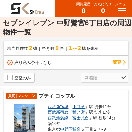
閲覧履歴
お気に入り
メニュー
0
0
セブンイレブン 中野鷺宮6丁目店の周辺
物件一覧
2
0
1～2
該当物件数
棟
空き数
件
棟を表示
変更
絞り込み条件：
なし
空室のみ
プティ コッフル
賃貸 | マンション
西武新宿線
「
下井草
」駅 徒歩11分
西武新宿線
「
鷺ノ宮
」駅 徒歩17分
西武池袋線
「
富士見台
」駅 徒歩14分
築10年
東京都
中野区
鷺宮
６丁目２７-９