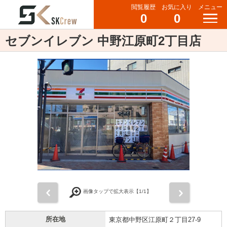
閲覧履歴
お気に入り
メニュー
0
0
セブンイレブン 中野江原町2丁目店
前
次
画像タップで拡大表示【
1
/1】
所在地
東京都中野区江原町２丁目27-9