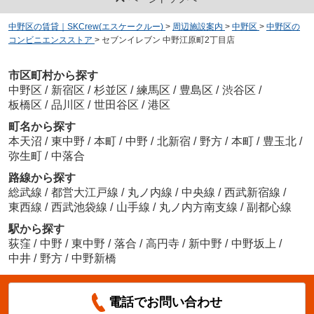
中野区の賃貸｜SKCrew(エスケークルー)
>
周辺施設案内
>
中野区
>
中野区の
コンビニエンスストア
>
セブンイレブン 中野江原町2丁目店
市区町村から探す
中野区
/
新宿区
/
杉並区
/
練馬区
/
豊島区
/
渋谷区
/
板橋区
/
品川区
/
世田谷区
/
港区
町名から探す
本天沼
/
東中野
/
本町
/
中野
/
北新宿
/
野方
/
本町
/
豊玉北
/
弥生町
/
中落合
路線から探す
総武線
/
都営大江戸線
/
丸ノ内線
/
中央線
/
西武新宿線
/
東西線
/
西武池袋線
/
山手線
/
丸ノ内方南支線
/
副都心線
駅から探す
荻窪
/
中野
/
東中野
/
落合
/
高円寺
/
新中野
/
中野坂上
/
中井
/
野方
/
中野新橋
電話でお問い合わせ