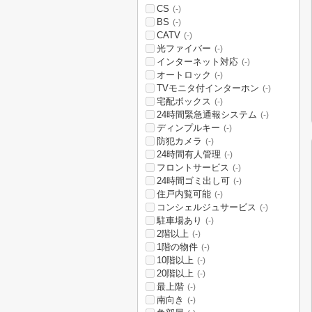
CS
(-)
BS
(-)
CATV
(-)
光ファイバー
(-)
インターネット対応
(-)
オートロック
(-)
TVモニタ付インターホン
(-)
宅配ボックス
(-)
24時間緊急通報システム
(-)
ディンプルキー
(-)
防犯カメラ
(-)
24時間有人管理
(-)
フロントサービス
(-)
24時間ゴミ出し可
(-)
住戸内覧可能
(-)
コンシェルジュサービス
(-)
駐車場あり
(-)
2階以上
(-)
1階の物件
(-)
10階以上
(-)
20階以上
(-)
最上階
(-)
南向き
(-)