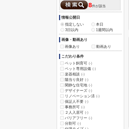
8
件が該当
情報公開日
指定しない
本日
3日以内
1週間以内
画像・動画あり
画像あり
動画あり
こだわり条件
ペット飼育可
(-)
ペット専用設備
(-)
楽器相談
(-)
陽当り良好
(-)
閑静な住宅地
(-)
デザイナーズ
(-)
リノベーション済
(-)
保証人不要
(-)
事務所可
(-)
２人入居可
(-)
バリアフリー
(-)
分割可
(-)
分譲タイプ