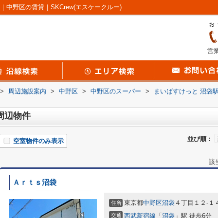
中野区の賃貸｜SKCrew(エスケークルー)
営業
>
周辺施設案内
>
中野区
>
中野区のスーパー
>
まいばすけっと 沼袋
周辺物件
並び順：
空室物件のみ表示
該
Ａｒｔｓ沼袋
東京都
中野区
沼袋
４丁目１２-１
住所
交通
西武新宿線
「
沼袋
」駅 徒歩6分