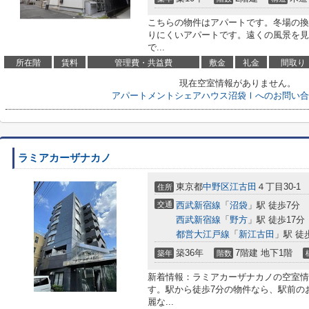
こちらの物件はアパートです。冬場の換
りにくいアパートです。遠くの風景を見
で...
所在階
賃料
管理費・共益費
敷金
礼金
間取り
現在空室情報がありません。
アパートメントシェアハウス沼袋Ⅰへのお問い合
ラミアカーザナカノ
東京都
中野区
江古田
４丁目30-1
住所
交通
西武新宿線
「
沼袋
」駅 徒歩7分
西武新宿線
「
野方
」駅 徒歩17分
都営大江戸線
「
新江古田
」駅 徒
築36年
7階建 地下1階
築年
階数
新着情報：ラミアカーザナカノの空室情
す。駅から徒歩7分の物件なら、駅前の
麗な...