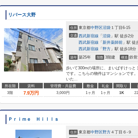
リバース大野
東京都
中野区
沼袋
１丁目6-15
住所
交通
西武新宿線
「
沼袋
」駅 徒歩2分
西武新宿線
「
新井薬師前
」駅 徒
西武新宿線
「
野方
」駅 徒歩18分
築25年
3階建
鉄骨
築年
階数
構造
歩いて300mの場所に、まいばすけっと
です。こちらの物件はマンションです。
いた...
所在階
賃料
管理費・共益費
敷金
礼金
間取り
7.9
万円
3階
3,000円
1ヶ月
1ヶ月
1K
2
Ｐｒｉｍｅ Ｈｉｌｌｓ
東京都
中野区
野方
４丁目６-９
住所