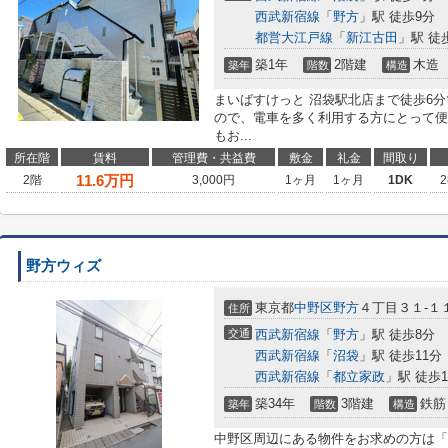
西武新宿線
「
野方
」駅 徒歩9分
都営大江戸線
「
新江古田
」駅 徒
築1年
2階建
木造
築年
階数
構造
まいばすけっと 沼袋駅北店まで徒歩6
ので、電車を多く利用する方にとって便
もお...
所在階
賃料
管理費・共益費
敷金
礼金
間取り
11.6
万円
2階
3,000円
1ヶ月
1ヶ月
1DK
2
野方ウィズ
東京都
中野区
野方
４丁目３１-１
住所
交通
西武新宿線
「
野方
」駅 徒歩8分
西武新宿線
「
沼袋
」駅 徒歩11分
西武新宿線
「
都立家政
」駅 徒歩1
築34年
3階建
鉄筋
築年
階数
構造
中野区周辺にある物件をお求めの方は「