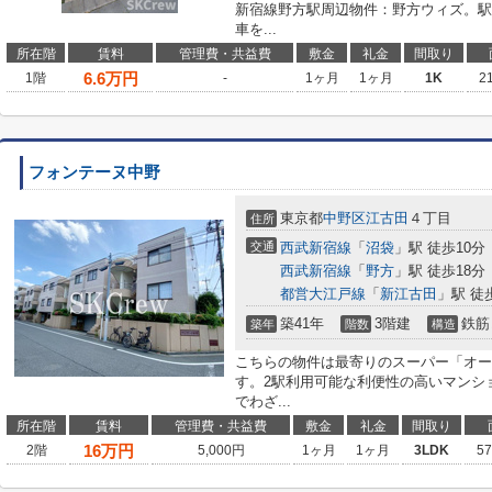
新宿線野方駅周辺物件：野方ウィズ。駅
車を...
所在階
賃料
管理費・共益費
敷金
礼金
間取り
6.6
万円
1階
-
1ヶ月
1ヶ月
1K
2
フォンテーヌ中野
東京都
中野区
江古田
４丁目
住所
交通
西武新宿線
「
沼袋
」駅 徒歩10分
西武新宿線
「
野方
」駅 徒歩18分
都営大江戸線
「
新江古田
」駅 徒
築41年
3階建
鉄筋
築年
階数
構造
こちらの物件は最寄りのスーパー「オーケ
す。2駅利用可能な利便性の高いマンシ
でわざ...
所在階
賃料
管理費・共益費
敷金
礼金
間取り
16
万円
2階
5,000円
1ヶ月
1ヶ月
3LDK
5