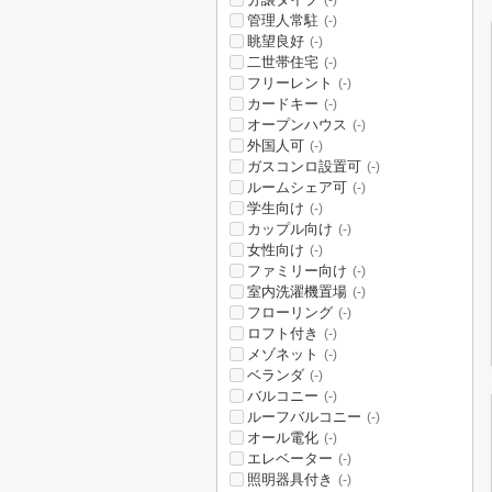
(-)
管理人常駐
(-)
眺望良好
(-)
二世帯住宅
(-)
フリーレント
(-)
カードキー
(-)
オープンハウス
(-)
外国人可
(-)
ガスコンロ設置可
(-)
ルームシェア可
(-)
学生向け
(-)
カップル向け
(-)
女性向け
(-)
ファミリー向け
(-)
室内洗濯機置場
(-)
フローリング
(-)
ロフト付き
(-)
メゾネット
(-)
ベランダ
(-)
バルコニー
(-)
ルーフバルコニー
(-)
オール電化
(-)
エレベーター
(-)
照明器具付き
(-)