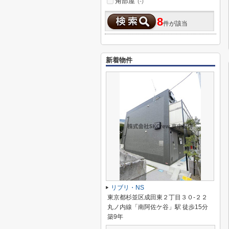
角部屋
(-)
8
件が該当
新着物件
リブリ・NS
東京都杉並区成田東２丁目３０-２２
丸ノ内線「南阿佐ケ谷」駅 徒歩15分
築9年