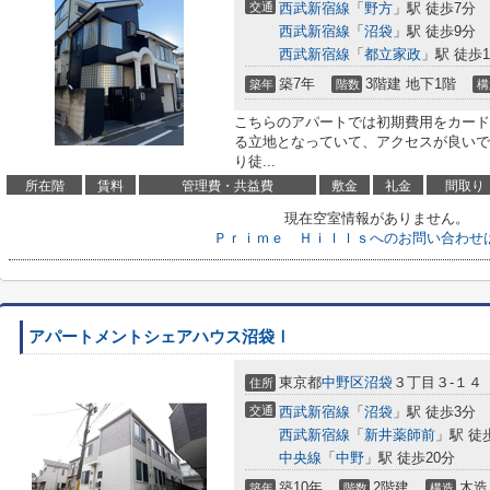
交通
西武新宿線
「
野方
」駅 徒歩7分
西武新宿線
「
沼袋
」駅 徒歩9分
西武新宿線
「
都立家政
」駅 徒歩1
築7年
3階建 地下1階
築年
階数
構
こちらのアパートでは初期費用をカード
る立地となっていて、アクセスが良いで
り徒...
所在階
賃料
管理費・共益費
敷金
礼金
間取り
現在空室情報がありません。
Ｐｒｉｍｅ Ｈｉｌｌｓへのお問い合わせ
アパートメントシェアハウス沼袋Ⅰ
東京都
中野区
沼袋
３丁目３-１４
住所
交通
西武新宿線
「
沼袋
」駅 徒歩3分
西武新宿線
「
新井薬師前
」駅 徒
中央線
「
中野
」駅 徒歩20分
築10年
2階建
木造
築年
階数
構造