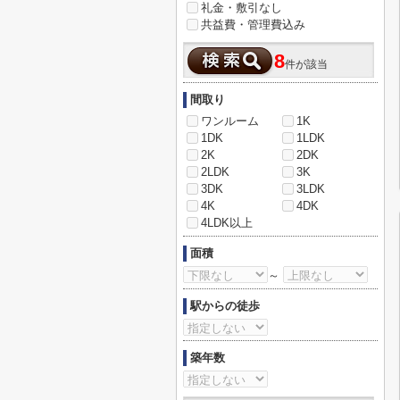
礼金・敷引なし
共益費・管理費込み
8
件が該当
間取り
ワンルーム
1K
1DK
1LDK
2K
2DK
2LDK
3K
3DK
3LDK
4K
4DK
4LDK以上
面積
～
駅からの徒歩
築年数