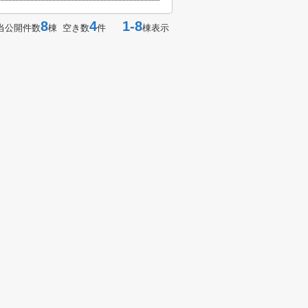
8
4
1-8
当公開件数
棟 空き数
件
棟表示