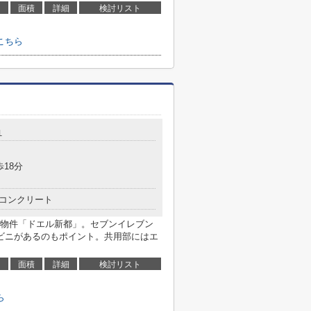
面積
詳細
検討リスト
こちら
１
歩18分
コンクリート
物件「ドエル新都」。セブンイレブン
ビニがあるのもポイント。共用部にはエ
面積
詳細
検討リスト
ら