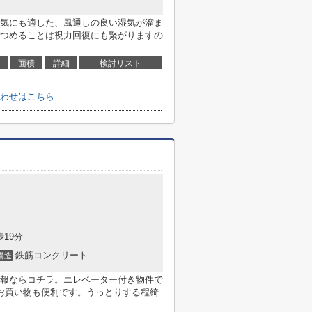
気にも適した、風通しの良い湿気が溜ま
つめることは視力回復にも繋がりますの
面積
詳細
検討リスト
わせはこちら
歩19分
鉄筋コンクリート
構造
報ならコチラ。エレベーター付き物件で
お買い物も便利です。うっとりする程綺