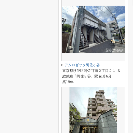
アムロゼッタ阿佐ヶ谷
東京都杉並区阿佐谷南２丁目２１-３
総武線「阿佐ケ谷」駅 徒歩6分
築19年