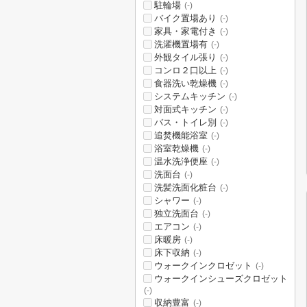
駐輪場
(-)
バイク置場あり
(-)
家具・家電付き
(-)
洗濯機置場有
(-)
外観タイル張り
(-)
コンロ２口以上
(-)
食器洗い乾燥機
(-)
システムキッチン
(-)
対面式キッチン
(-)
バス・トイレ別
(-)
追焚機能浴室
(-)
浴室乾燥機
(-)
温水洗浄便座
(-)
洗面台
(-)
洗髪洗面化粧台
(-)
シャワー
(-)
独立洗面台
(-)
エアコン
(-)
床暖房
(-)
床下収納
(-)
ウォークインクロゼット
(-)
ウォークインシューズクロゼット
(-)
収納豊富
(-)