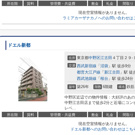
所在階
賃料
管理費・共益費
敷金
礼金
間取り
現在空室情報がありません。
ラミアカーザナカノへのお問い合わせは
ドエル新都
東京都
中野区
江古田
４丁目２９-
住所
交通
西武新宿線
「
沼袋
」駅 徒歩9分
都営大江戸線
「
新江古田
」駅 徒
西武池袋線
「
桜台
」駅 徒歩24分
築26年
6階建
鉄筋
築年
階数
構造
中野区近辺での物件情報：大好評のあの
中野江古田店まで徒歩2分と近場にコン
レベ...
所在階
賃料
管理費・共益費
敷金
礼金
間取り
現在空室情報がありません。
ドエル新都へのお問い合わせはこち