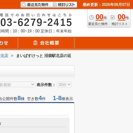
最終更新：2026年08月07日
00
00
件
件
最近見た物件
検討リスト
時間：10：00~19：00
定休日：年末年始
駅北店
>
まいばすけっと 沼袋駅北店の近
表示件数：
8
4
1-8
当公開件数
棟 空き数
件
棟表示
４