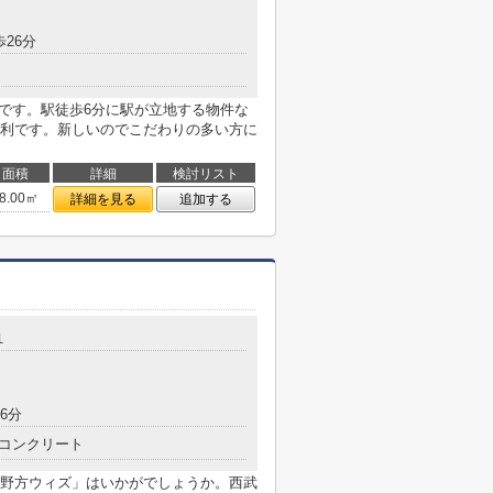
歩26分
分です。駅徒歩6分に駅が立地する物件な
利です。新しいのでこだわりの多い方に
面積
詳細
検討リスト
8.00㎡
詳細を見る
追加する
１
6分
コンクリート
野方ウィズ」はいかがでしょうか。西武