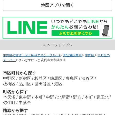
地図アプリで開く
ページトップへ
中野区の賃貸｜SKCrew(エスケークルー)
>
周辺施設案内
>
中野区
>
中野区の
スーパー
>
まいばすけっと 高円寺大和陸橋店
市区町村から探す
中野区
/
新宿区
/
杉並区
/
練馬区
/
豊島区
/
渋谷区
/
板橋区
/
品川区
/
世田谷区
/
港区
町名から探す
本天沼
/
東中野
/
本町
/
中野
/
北新宿
/
野方
/
本町
/
豊玉北
/
弥生町
/
中落合
路線から探す