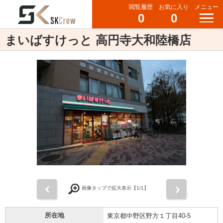
閲覧履歴
お気に入り
メニュー
0
0
まいばすけっと 高円寺大和陸橋店
前
次
画像タップで拡大表示【
1
/1】
所在地
東京都中野区野方１丁目40-5