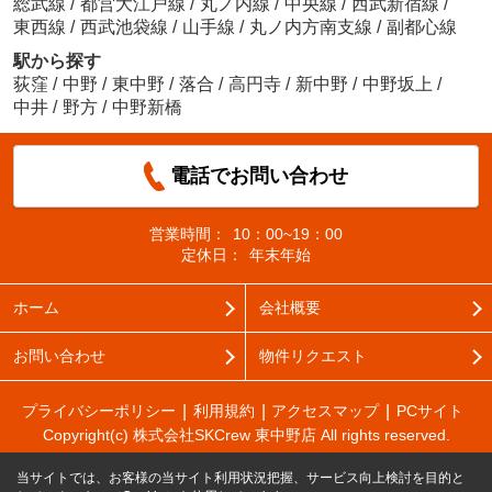
総武線
/
都営大江戸線
/
丸ノ内線
/
中央線
/
西武新宿線
/
東西線
/
西武池袋線
/
山手線
/
丸ノ内方南支線
/
副都心線
駅から探す
荻窪
/
中野
/
東中野
/
落合
/
高円寺
/
新中野
/
中野坂上
/
中井
/
野方
/
中野新橋
電話でお問い合わせ
営業時間：
10：00~19：00
定休日：
年末年始
ホーム
会社概要
お問い合わせ
物件リクエスト
プライバシーポリシー
利用規約
アクセスマップ
PCサイト
Copyright(c) 株式会社SKCrew 東中野店 All rights reserved.
当サイトでは、お客様の当サイト利用状況把握、サービス向上検討を目的と