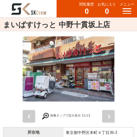
閲覧履歴
お気に入り
メニュー
0
0
まいばすけっと 中野十貫坂上店
前
次
画像タップで拡大表示【
1
/1】
所在地
東京都中野区本町４丁目36-3