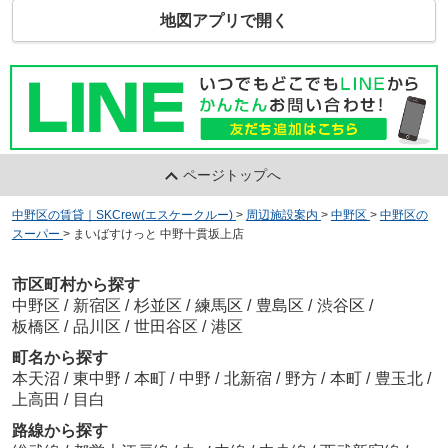
地図アプリで開く
ページトップへ
中野区の賃貸｜SKCrew(エスケークルー)
>
周辺施設案内
>
中野区
>
中野区の
スーパー
>
まいばすけっと 中野十貫坂上店
市区町村から探す
中野区
/
新宿区
/
杉並区
/
練馬区
/
豊島区
/
渋谷区
/
板橋区
/
品川区
/
世田谷区
/
港区
町名から探す
本天沼
/
東中野
/
本町
/
中野
/
北新宿
/
野方
/
本町
/
豊玉北
/
上高田
/
目白
路線から探す