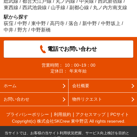
総武線
/
都営大江戸線
/
丸ノ内線
/
中央線
/
西武新宿線
/
東西線
/
西武池袋線
/
山手線
/
副都心線
/
丸ノ内方南支線
駅から探す
荻窪
/
中野
/
東中野
/
高円寺
/
落合
/
新中野
/
中野坂上
/
中井
/
野方
/
中野新橋
電話でお問い合わせ
営業時間：
10：00~19：00
定休日：
年末年始
ホーム
会社概要
お問い合わせ
物件リクエスト
プライバシーポリシー
利用規約
アクセスマップ
PCサイト
Copyright(c) 株式会社SKCrew 東中野店 All rights reserved.
当サイトでは、お客様の当サイト利用状況把握、サービス向上検討を目的と