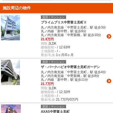
施設周辺の物件
賃貸｜マンション
プライムブリス中野富士見町Ⅱ
丸ノ内方南支線「中野富士見町」駅 徒歩3分
丸ノ内線「新中野」駅 徒歩9分
丸ノ内方南支線「中野新橋」駅 徒歩10分
21.8万円
間取:
2LDK
建物面積:
- / 12.63坪
土地面積:
- / -
敷金/礼金:
1ヶ月/0ヶ月
賃貸｜マンション
ザ・パークハビオ中野富士見町ガーデン
丸ノ内方南支線「中野富士見町」駅 徒歩4分
丸ノ内方南支線「中野新橋」駅 徒歩8分
丸ノ内線「新中野」駅 徒歩11分
21.7万円
間取:
1LDK
建物面積:
- / 12.32坪
土地面積:
- / -
敷金/礼金:
21.7万円/0万円
賃貸｜マンション
AXAS中野富士見町