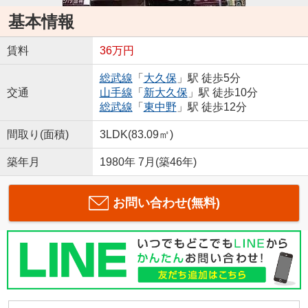
基本情報
賃料
36万円
総武線
「
大久保
」駅 徒歩5分
交通
山手線
「
新大久保
」駅 徒歩10分
総武線
「
東中野
」駅 徒歩12分
間取り(面積)
3LDK(83.09㎡)
築年月
1980年 7月(築46年)
お問い合わせ(無料)