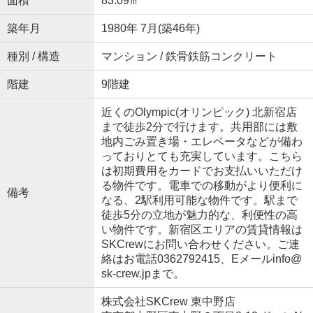
面積
83.09㎡
築年月
1980年 7月(築46年)
種別 / 構造
マンション / 鉄骨鉄筋コンクリート
階建
9階建
近くのOlympic(オリンピック) 北新宿店
まで徒歩2分で行けます。共用部には敷
地内ごみ置き場・エレベータなどが備わ
っておりとても充実しています。こちら
は初期費用をカードでお支払いいただけ
る物件です。電車での移動がより便利に
備考
なる、2駅利用可能な物件です。駅まで
徒歩5分の立地が魅力的な、利便性の高
い物件です。新宿区エリアの賃貸情報は
SKCrewにお問い合わせください。ご連
絡はお電話0362792415、Eメールinfo@
sk-crew.jpまで。
株式会社SKCrew 東中野店