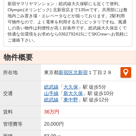
新宿サマリヤマンション：総武線大久保駅にも近くて便利。
Olympic(オリンピック) 北新宿店まで135mです。共用部には敷
地内ごみ置き場・エレベータなどが揃っております。2駅利用
可物件なので、よく電車を利用する方にピッタリですね。風通
しの良い物件は利便性が高く好条件です。総武線大久保近くで
快適な住環境をお求めなら0362792415にてSKCrewへお気軽に
ご連絡下さい。
物件概要
所在地
東京都
新宿区
北新宿
１丁目２８
総武線
「
大久保
」駅 徒歩5分
交通
山手線
「
新大久保
」駅 徒歩10分
総武線
「
東中野
」駅 徒歩12分
賃料
36万円
管理費等
20,000円