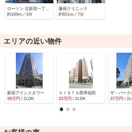
ローソン 北新宿一丁目店
藤保クリニック
約189m／3分
約551m／7分
エリアの近い物件
新宿アインスタワー
ＶＩＳＴＡ西早稲田
38
万
円
/ 2LDK
33
万
円
/ 2LDK
37
万
円
/ 2