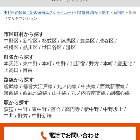
中野区の賃貸｜SKCrew(エスケークルー)
>
(賃貸)地域から探す
>
新宿区
>
新宿
サマリヤマンション
市区町村から探す
中野区
/
新宿区
/
杉並区
/
練馬区
/
豊島区
/
渋谷区
/
板橋区
/
品川区
/
世田谷区
/
港区
町名から探す
本天沼
/
東中野
/
本町
/
中野
/
北新宿
/
野方
/
本町
/
豊玉北
/
上高田
/
目白
路線から探す
総武線
/
都営大江戸線
/
丸ノ内線
/
中央線
/
西武新宿線
/
東西線
/
西武池袋線
/
山手線
/
丸ノ内方南支線
/
副都心線
駅から探す
荻窪
/
中野
/
東中野
/
落合
/
高円寺
/
新中野
/
中野坂上
/
中井
/
野方
/
中野新橋
電話でお問い合わせ